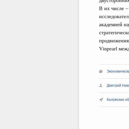
В их числе 
исследовате
академией на
стратегическ
продвижения 
Vinpearl меж
Экономическ
Дмитрий Ник
Калужская об