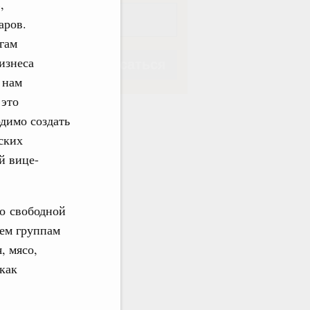
,
аров.
гам
изнеса
Подписаться
 нам
 это
димо создать
ских
й вице-
Подписаться
 о свободной
сем группам
, мясо,
как