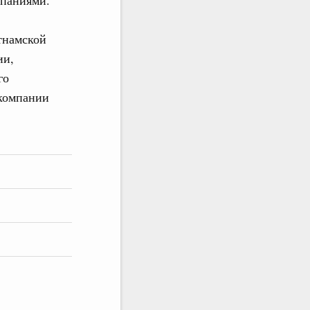
тнамской
ии,
го
 компании