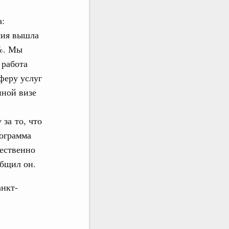
а:
сия вышла
0%. Мы
 работа
феру услуг
нной визе
за то, что
рограмма
чественно
общил он.
анкт-