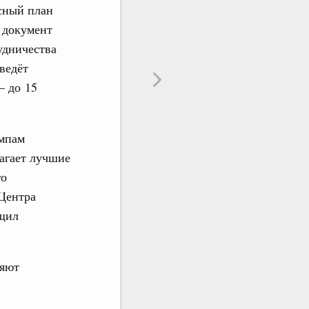
сный план
й документ
удничества
ведёт
– до 15
емпам
агает лучшие
го
 Центра
бщил
ляют