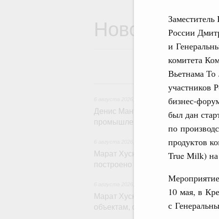
Заместитель 
Новости
России Дмит
и Генеральны
комитета Ко
Вьетнама То
6 
участников Р
бизнес-форум
6 августа 2026
,
Общие вопросы промышленной 
Денис Мантуров провёл заседани
был дан стар
промышленности
по производс
продуктов к
6 августа 2026
,
Регулирование в сфере строи
True Milk) н
Марат Хуснуллин: Более 130 соц
построено под контролем «Единог
Мероприятие 
6 августа 2026
,
Национальный проект «Инфрас
10 мая, в К
Марат Хуснуллин: Порядка 200 д
с Генеральны
объектам, обновят в 2026 году п