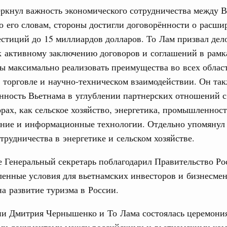
еркнул важность экономического сотрудничества между 
о его словам, стороны достигли договорённости о расши
стиций до 15 миллиардов долларов. То Лам призвал дел
к активному заключению договоров и соглашений в рамк
ы максимально реализовать преимущества во всех област
 торговле и научно-техническом взаимодействии. Он та
нность Вьетнама в углублении партнерских отношений с
орах, как сельское хозяйство, энергетика, промышленност
ние и информационные технологии. Отдельно упомянул
трудничества в энергетике и сельском хозяйстве.
 Генеральный секретарь поблагодарил Правительство Ро
ленные условия для вьетнамских инвесторов и бизнесмен
а развитие туризма в России.
ии Дмитрия Чернышенко и То Лама состоялась церемони
ми документами между российскими и вьетнамскими ко