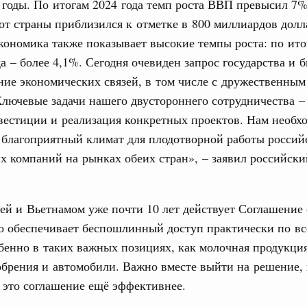
 годы. По итогам 2024 года темп роста ВВП превысил 7%
тных трассах открылись
от страны приблизился к отметке в 800 миллиардов долл
жного сервиса
кономика также показывает высокие темпы роста: по ито
а – более 4,1%. Сегодня очевиден запрос государства и б
овации
ие экономических связей, в том числе с дружественным
о итогам стратегической сессии о
Email
вления научно-технологическим развитием
лючевые задачи нашего двустороннего сотрудничества –
естиции и реализация конкретных проектов. Нам необхо
 августа, среда
 благоприятный климат для плодотворной работы россий
тво
х компаний на рынках обеих стран», – заявил российски
 объектов ЖКХ обновлено в России при участии
орий. ОЭЗ. ТОР. Моногорода
й и Вьетнамом уже почти 10 лет действует Соглашение
е по реализации проектов института
о обеспечивает беспошлинный доступ практически по в
льном округе
бенно в таких важных позициях, как молочная продукция
брения и автомобили. Важно вместе выйти на решение, 
 фестиваль молодёжи сформировал целое
 это соглашение ещё эффективнее.
 на себя ответственность за будущее