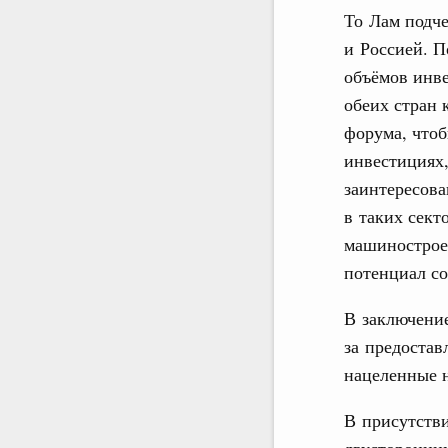
То Лам подч
и Россией. П
объёмов инве
обеих стран 
форума, чтоб
инвестициях,
заинтересова
в таких сект
машинострое
потенциал со
В заключение
за предостав
нацеленные н
В присутств
двусторонни