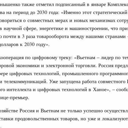
нышенко также отметил подписанный в январе Комплек
труктура для жизни»
ва на период до 2030 года: «Именно этот стратегически
даний на юге России вырос почти на треть
овориться о совместных мерах и новых механизмах сотр
ровая система. Недвижимость. Оценочная деятельность
в научной сфере, энергетике и машиностроении, что при
равкомиссии в управление «ДОМ.РФ»
 почти в 3 раза товарооборота между нашими странами 
регионах
олларов к 2030 году».
кооперация по цифровому треку: «Вьетнам – лидер по т
туризм в России вырос на 4,3%, въездной –
ровой экономики и электронной торговли. Россия предл
фере цифровых технологий, промышленного программно
оплива
и телекоммуникаций. Уже запущена работа совместного
ие по ситуации на топливном рынке
го интеллекта и цифровых технологий в Ханое», – соо
ья
ице-премьер.
ы комплексного развития территорий в
ализованы в городах ДНР
озяйстве Россия и Вьетнам не только успешно осуществ
тавки продовольственных товаров, но уже и локализуют
руда и поддержки занятости
о итогам стратегической сессии,
о.