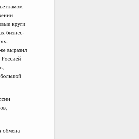
Вьетнамом
рении
овые круги
ах бизнес-
ях:
кже выразил
 Россией
ь,
 большой
ссии
ов,
я обмена
мпаниями.