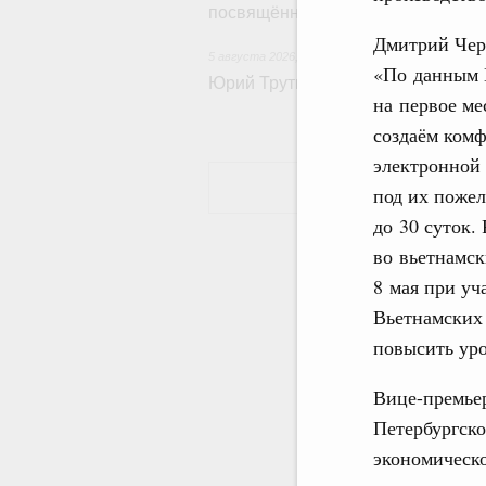
посвящённой повышению произво
Дмитрий Чер
5 августа 2026
,
Общие вопросы развития ДФО
«По данным М
Юрий Трутнев: Опубликована пр
на первое ме
создаём комф
электронной 
под их пожел
до 30 суток.
во вьетнамск
8 мая при уч
Вьетнамских 
повысить ур
Вице-премьер
Петербургск
экономическо