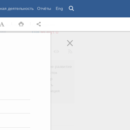
ная деятельность
Отчёты
Eng
 комиссии
Обращения
нам
Региональное развитие
да
Дальний Восток
вязь
Россия и мир
Безопасность
сть
Право и юстиция
яйство