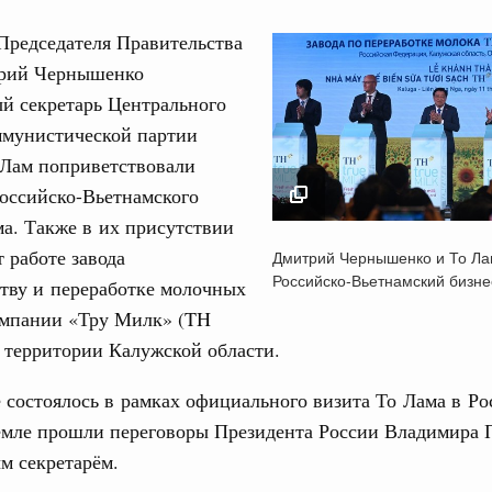
Председателя Правительства
рий Чернышенко
й секретарь Центрального
ммунистической партии
Кален
 Лам поприветствовали
августа, четверг
оссийско-Вьетнамского
а. Также в их присутствии
политики
ПН
Дмитрий Чернышенко
е Правительственной комиссии по
т работе завода
Дмитрий Чернышенко и То Ла
открыли Российско-
Российско-Вьетнамский бизн
тву и переработке молочных
Вьетнамский бизнес
омпании «Тру Милк» (TH
тельства
11 мая 2025
3
а территории Калужской области.
иальных объектов федерального значения
о заказчика»
10
состоялось в рамках официального визита То Лама в Ро
труктура для жизни»
ремле прошли переговоры Президента России Владимира 
17
орожных участков, ведущих к спортивным
м секретарём.
о нацпроекту «Инфраструктура для жизни»
24