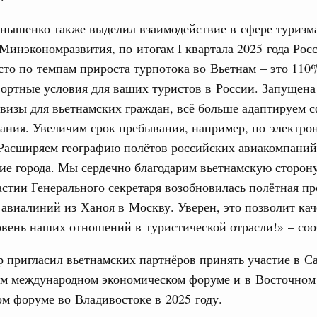
дительности труда
нышенко также выделил взаимодействие в сфере туризм
инэкономразвития, по итогам I квартала 2025 года Рос
ограмма Спортивных игр ВЭФ-2026
сто по темпам прироста турпотока во Вьетнам – это 11
1
ортные условия для ваших туристов в России. Запущена
визы для вьетнамских граждан, всё больше адаптируем с
Показать еще
ания. Увеличим срок пребывания, например, по электро
 Расширяем географию полётов российских авиакомпаний
ие города. Мы сердечно благодарим вьетнамскую сторону 
астии Генерального секретаря возобновилась полётная п
авиалиний из Ханоя в Москву. Уверен, это позволит ка
овень наших отношений в туристической отрасли!» – со
 пригласил вьетнамских партнёров принять участие в С
ом международном экономическом форуме и в Восточном
м форуме во Владивостоке в 2025 году.