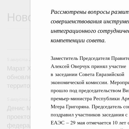
Рассмотрены вопросы развит
Новости
совершенствования инструме
интеграционного сотрудничес
компетенции совета.
5 августа, среда
Заместитель Председателя Правит
5 августа 2026
,
Жилищно-коммунальное хозяйство
Алексей Оверчук принял участие
Марат Хуснуллин: Более 4,3 тыс. объек
в заседании Совета Евразийской
обновлено в России при участии Фонда 
экономической комиссии. Меропр
территорий
прошло под председательством Ви
премьер-министра Республики Ар
5 августа 2026
,
Инструменты развития территорий. ОЭЗ.
Мгера Григоряна. Председатель со
Денис Мантуров провёл совещание по р
поздравил участников заседания с
проектов института кураторства в Ураль
ЕАЭС – 29 мая отмечается 10 лет 
федеральном округе