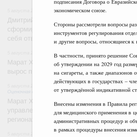
подписания Договора о Евразийск
экономическом союзе.
5 августа 2026
,
Молодёжная политика
Дмитрий Чернышенко: Всемирный фести
Стороны рассмотрели вопросы раз
сформировал целое сообщество людей, 
инструментов регулирования отде
себя ответственность за будущее
и другие вопросы, относящиеся к 
5 августа 2026
,
Национальный проект «Инфраструктура д
В частности, принято решение Со
Марат Хуснуллин: Ввод нежилых зданий 
об утверждении на 2029 год разм
вырос почти на треть
на сигареты, а также диапазонов 
действующих в государствах – чле
5 августа 2026
,
Земельные отношения. Кадастровая сист
от утверждённой индикативной ст
Оценочная деятельность
Марат Хуснуллин: По решению правкоми
Внесены изменения в Правила рег
управление «ДОМ.РФ» перейдёт более 16
для медицинского применения в ц
регионах
административных процедур и объ
в рамках процедуры внесения изм
5 августа 2026
,
Внутренний и въездной туризм