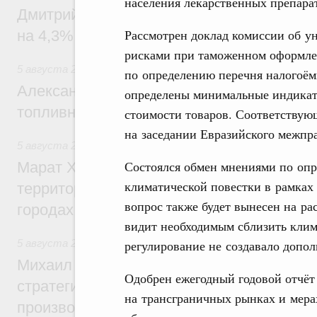
населения лекарственных препара
Дмитрий Чернышенко: Внутренний туриз
Рассмотрен доклад комиссии об у
на 4,3%, въездной – на 20,1%
рисками при таможенном оформле
5 августа 2026
,
Оборот бензина и дизельного топлива
по определению перечня налогоём
Александр Новак провёл совещание по с
определены минимальные индикат
топливном рынке
стоимости товаров. Соответствую
на заседании Евразийского межпра
5 августа 2026
,
Жилищная политика, рынок жилья
Состоялся обмен мнениями по опр
Марат Хуснуллин: Первые проекты компл
климатической повестки в рамках 
территорий в Донбассе и Новороссии бу
вопрос также будет вынесен на р
городах ДНР
видит необходимым сблизить клима
5 августа 2026
,
Вопросы производительности труда и по
регулирование не создавало допо
Михаил Мишустин дал поручения по ито
Одобрен ежегодный годовой отчёт
стратегической сессии, посвящённой п
на трансграничных рынках и мер
производительности труда