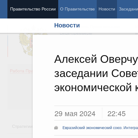
Правительство России
О Правительстве
Новости
Заседан
Новости
Председатель Правительства
М
Вице-премьеры
М
Алексей Оверчу
заседании Сове
Демография
Занято
Работа Правительства
Здоровье
Технол
Образование
Эконом
экономической 
Культура
Финан
Общество
Социал
Государство
29 мая 2024
22:45
Стратегии
Государственные программы
Национальн
Евразийский экономический союз. Интегр