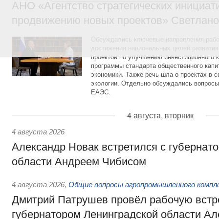
АНО «Агентство стратегических инициат
продвижению новых проектов» Светлан
Обсуждались ключевые направления рабо
достижения национальных целей развития,
проектов по улучшению инвестиционного к
программы стандарта общественного капит
экономики. Также речь шла о проектах в 
экологии. Отдельно обсуждались вопросы
ЕАЭС.
4 августа, вторник
4 августа 2026
Александр Новак встретился с губернат
области Андреем Чибисом
4 августа 2026
,
Общие вопросы агропромышленного компл
Дмитрий Патрушев провёл рабочую встр
губернатором Ленинградской области А