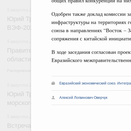
общих правил конкуренции на них,
5 августа 2026
,
Общие вопросы развития ДФО
Одобрен также доклад комиссии з
Юрий Трутнев: Опубликована программа
инфраструктуры на территориях г
ВЭФ-2026
союза в направлениях “Восток – З
сопряжения с китайской инициати
5 августа 2026
,
Национальный проект «Экологическое бла
Правительство увеличило объём финанс
В ходе заседания согласован прое
области в рамках федерального проекта
Евразийского межправительственн
Распоряжение от 3 августа 2026 года №2067-р
Евразийский экономический союз. Интегр
5 августа 2026
,
Арктическая деятельность
Юрий Трутнев: Дноуглубительный флот 
Алексей Логвинович Оверчук
морского пути будет создан
5 августа 2026
,
Деловая среда. Развитие конкуренции
Встреча Михаила Мишустина с генераль