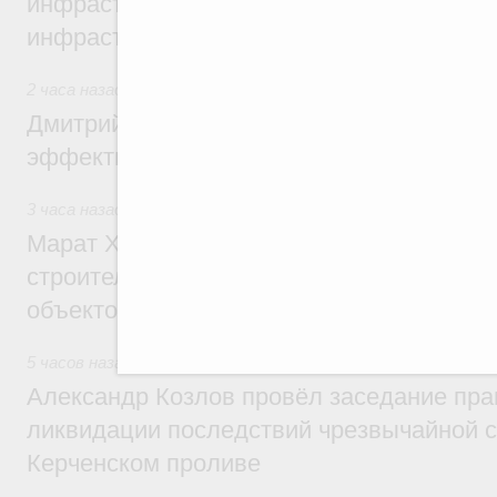
инфраструктуры построили и обновили б
инфраструктурным кредитам
2 часа назад
,
Развитие сельских территорий
Дмитрий Патрушев: Синхронизация госп
эффективность поддержки сельских тер
3 часа назад
,
Экономика городов. Городская среда
Марат Хуснуллин: «Единый заказчик» з
строительство и реконструкцию более 3
объектов
5 часов назад
,
Чрезвычайные ситуации и ликвидация их по
Александр Козлов провёл заседание пра
ликвидации последствий чрезвычайной с
Керченском проливе