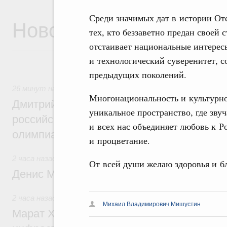
Среди значимых дат в истории Оте
Новости
тех, кто беззаветно предан своей с
отстаивает национальные интерес
и технологический суверенитет, 
предыдущих поколений.
26 минут назад
,
Отрасль информационных технологий
Многонациональность и культурно
Дмитрий Чернышенко и Сергей Кравцов 
уникальное пространство, где зву
российскую сборную с победой на Межд
и всех нас объединяет любовь к Ро
олимпиаде по искусственному интеллект
и процветание.
2 часа назад
,
Общие вопросы промышленной политики
От всей души желаю здоровья и б
Денис Мантуров посетил Ярославскую о
2 часа назад
,
Бюджеты субъектов Федерации. Межбюдже
Михаил Владимирович Мишустин
Марат Хуснуллин: 15 объектов спортивн