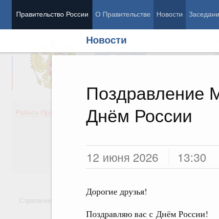
Правительство России
О Правительстве
Новости
Заседан
Новости
Председатель Правительства
М
Вице-премьеры
М
Поздравление 
Днём России
Демография
Занято
Работа Правительства
Здоровье
Технол
Образование
Эконом
Культура
Финан
Общество
Социал
12 июня 2026
13:30
Государство
Дорогие друзья!
Стратегии
Государственные программы
Национальн
Поздравляю вас с Днём России!