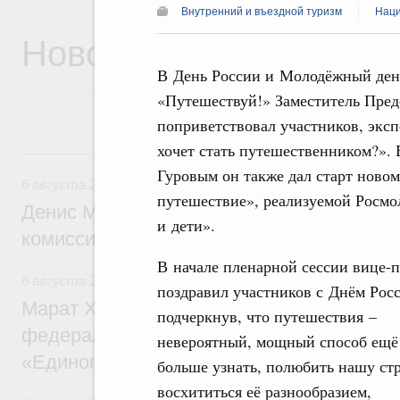
Внутренний и въездной туризм
Наци
Новости
В День России и Молодёжный ден
«Путешествуй!» Заместитель Пре
поприветствовал участников, экс
хочет стать путешественником?».
6 августа, четверг
Гуровым он также дал старт ново
6 августа 2026
,
Общие вопросы промышленной политики
путешествие», реализуемой Росм
Денис Мантуров провёл заседание Прав
и дети».
комиссии по промышленности
В начале пленарной сессии вице-
6 августа 2026
,
Регулирование в сфере строительства
поздравил участников с Днём Рос
Марат Хуснуллин: Более 130 социальных
подчеркнув, что путешествия –
федерального значения построено под к
невероятный, мощный способ ещё
«Единого заказчика»
больше узнать, полюбить нашу стр
восхититься её разнообразием,