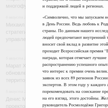
и поддержкой людей в регионах.
многофункциональные зоны дорожного с
«Символично, что мы запускаем н
6 августа 2026
,
Технологическое развитие. Инновации
в День России. Ведь любовь к Род
Михаил Мишустин дал поручения по ито
страны. По данным нашего исслед
стратегической сессии о совершенствов
людей предпочитают внутренний т
управления научно-технологическим раз
вносит свой вклад в развитие это
5 августа, среда
проходит Всероссийская премия “Б
награда, которая отмечает лучшие
5 августа 2026
,
Жилищно-коммунальное хозяйство
распространению успешного опыта
Марат Хуснуллин: Более 4,3 тыс. объек
что интерес к премии очень велик
обновлено в России при участии Фонда 
заявок из всех 89 регионов России
территорий
экспертов. В этом году у каждого
порекомендовать на соискание пр
5 августа 2026
,
Инструменты развития территорий. ОЭЗ.
на его взгляд, этого достойны. Же
Денис Мантуров провёл совещание по р
руководитель Росмолодёжи Григор
проектов института кураторства в Ураль