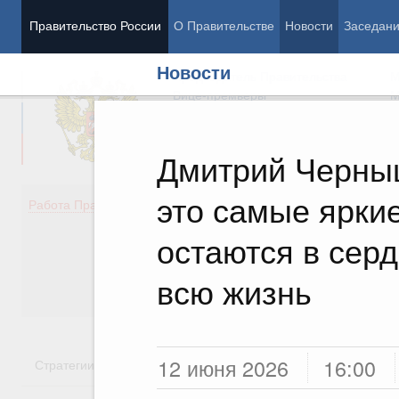
Правительство России
О Правительстве
Новости
Заседан
Новости
Председатель Правительства
М
Вице-премьеры
М
Дмитрий Черны
это самые ярки
Демография
Занято
Работа Правительства
Здоровье
Технол
Образование
Эконом
остаются в серд
Культура
Финан
Общество
Социал
всю жизнь
Государство
12 июня 2026
16:00
Стратегии
Государственные программы
Национальн