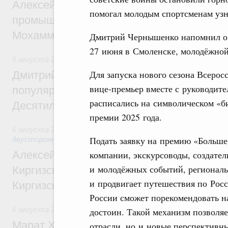
Алексей Оверчук провёл рабочую встреч
помогал молодым спортсменам узн
промышленности, недропользования и т
Мохаммадом Атабаком
Дмитрий Чернышенко напомнил о 
27 июня в Смоленске, молодёжной
6 августа 2026
,
Внутренний и въездной туризм
Для запуска нового сезона Всеро
Дмитрий Чернышенко: Порядка 110 марш
вице-премьер вместе с руководит
популярного туризма в 35 регионах созд
расписались на символическом «б
Десятилетия науки и технологий
премии 2025 года.
6 августа 2026
,
Экономические и гуманитарные отношения
Подать заявку на премию «Больше
двусторонней основе
компании, экскурсоводы, создател
Алексей Оверчук принял участие в работе
и молодёжных событий, региональ
Киргизского экономического форума и XII
и продвигает путешествия по Рос
Киргизской межрегиональной конференц
России сможет порекомендовать на 
6 августа 2026
,
Дорожное хозяйство
достоин. Такой механизм позволя
Марат Хуснуллин: На двух скоростных т
отрасли, но и новые перспективн