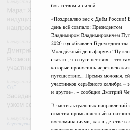
6 августа 2026
,
Национальный проект «Инфраструктура д
богатством и силой.
Марат Хуснуллин: Порядка 200 дорожных
«Поздравляю вас с Днём России! 
ведущих к спортивным объектам, обновят
день всё совпало: Президентом
нацпроекту «Инфраструктура для жизни
Владимиром Владимировичем Пу
6 августа 2026
,
Молодёжная политика
2026 год объявлен Годом единства
Дмитрий Чернышенко, Сергей Кравцов и
Молодёжный день форума “Путеше
Росмолодёжи Григорий Гуров поприветс
сказать, что путешествия – это са
которые проносишь через всю жиз
участников проекта «Кольцо открытий»
путешествие„. Премия молодая, ей
6 августа 2026
,
Евразийский экономический союз. Интегр
участников серьёзного калибра – 
СНГ
и другие», – сообщил Дмитрий Ч
Заседание Евразийского межправительст
узком составе
В части актуальных направлений 
отметил промышленный и патриот
6 августа 2026
,
Экономические отношения с зарубежными 
воспоминаниями, как в детстве в 
двусторонней основе
советские воины остановили горн