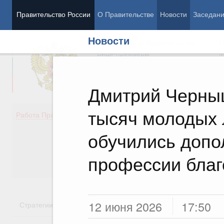
Правительство России
О Правительстве
Новости
Заседан
Новости
Председатель Правительства
М
Вице-премьеры
М
Дмитрий Черны
тысяч молодых 
Демография
Занято
Работа Правительства
Здоровье
Технол
Образование
Эконом
обучились допо
Культура
Финан
Общество
Социал
профессии бла
Государство
12 июня 2026
17:50
Стратегии
Государственные программы
Национальн