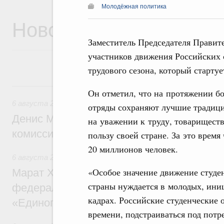
Молодёжная политика
Новости
Заместитель Председателя Прави
участников движения Российских с
трудового сезона, который стартуе
6 августа, четверг
Он отметил, что на протяжении бо
6 августа 2026
,
Общие вопросы промышленной политики
отряды сохраняют лучшие традиц
Денис Мантуров провёл заседание Прав
на уважении к труду, товарищест
комиссии по промышленности
пользу своей стране. За это врем
20 миллионов человек.
6 августа 2026
,
Регулирование в сфере строительства
«Особое значение движение студен
Марат Хуснуллин: Более 130 социальных
страны нуждается в молодых, ин
федерального значения построено под к
кадрах. Российские студенческие 
«Единого заказчика»
времени, подстраиваться под потр