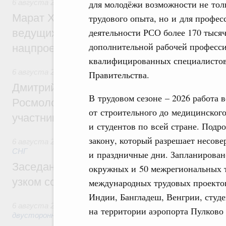
для молодёжи возможности не толь
6 августа 2026
,
Национальный проект «Инфраструктура д
Марат Хуснуллин: Порядка 200 дорожных
трудового опыта, но и для профес
деятельности РСО более 170 тыся
ведущих к спортивным объектам, обновят
дополнительной рабочей професси
нацпроекту «Инфраструктура для жизни
квалифицированных специалистов 
6 августа 2026
,
Молодёжная политика
Правительства.
Дмитрий Чернышенко, Сергей Кравцов и
В трудовом сезоне – 2026 работа 
Росмолодёжи Григорий Гуров поприветс
от строительного до медицинског
участников проекта «Кольцо открытий»
и студентов по всей стране. Подр
закону, который разрешает несов
6 августа 2026
,
Евразийский экономический союз. Интегр
СНГ
и праздничные дни. Запланировано
Заседание Евразийского межправительст
окружных и 50 межрегиональных т
узком составе
международных трудовых проектов
Индии, Бангладеш, Венгрии, студ
6 августа 2026
,
Экономические отношения с зарубежными 
на территории аэропорта Пулково 
двусторонней основе