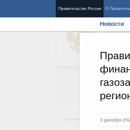
Правительство России
О Правитель
Новости
Председател
Вице-премь
Прави
финан
Де
Работа Правительства
Здо
Обр
газоз
Кул
Об
регио
Гос
Стратегии
Государственные пр
3 декабря 20