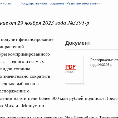
зяйство
Государственная программа «Развитие энергетики»
ие от 29 ноября 2023 года №3395-р
Кален
в получит финансирование
Документ
августа, четверг
заправочной
уры компримированного
политики
ПН
Распоряжение от
е Правительственной комиссии по
аза – одного из самых
года №3395-р
PDF
видов топлива,
283Kb
 значительно сократить
тельства
3
редных выбросов в
иальных объектов федерального значения
о заказчика»
аспоряжение о
10
лении на эти цели более 300 млн рублей подписал Предс
труктура для жизни»
ва Михаил Мишустин.
17
орожных участков, ведущих к спортивным
о нацпроекту «Инфраструктура для жизни»
ут направлены семи регионам. Это Республика Татарста
24