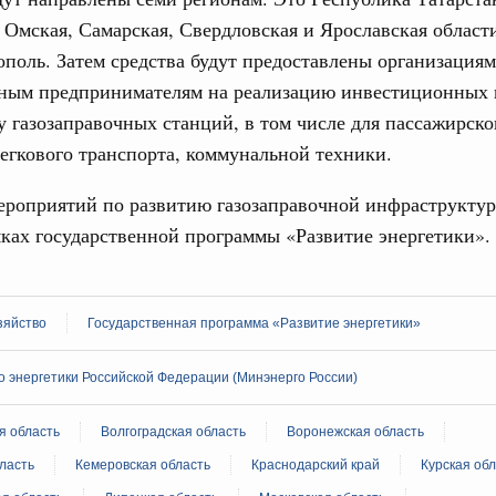
 Омская, Самарская, Свердловская и Ярославская области
вцов и руководитель Росмолодёжи Григорий
31
ополь. Затем средства будут предоставлены организациям
ов проекта «Кольцо открытий»
ным предпринимателям на реализацию инвестиционных 
С помощь
юз. Интеграция на пространстве СНГ
у газозаправочных станций, в том числе для пассажирског
осуществ
тельственного совета в узком составе
легкового транспорта, коммунальной техники.
Для поиск
сервисо
рубежными странами (кроме СНГ) на двусторонней основе
ероприятий по развитию газозаправочной инфраструктур
 встречу с Министром промышленности,
Выбра
мках государственной программы «Развитие энергетики»
рана Мохаммадом Атабаком
пери
Архи
0 маршрутов научно-популярного туризма в
зяйство
Государственная программа «Развитие энергетики»
ятилетия науки и технологий
 энергетики Российской Федерации (Минэнерго России)
 отношения со странами СНГ на двусторонней основе
Подпи
 работе VIII Российско-Киргизского
сийско-Киргизской межрегиональной
я область
Волгоградская область
Воронежская область
Ежеднев
ласть
Кемеровская область
Краснодарский край
Курская об
Email