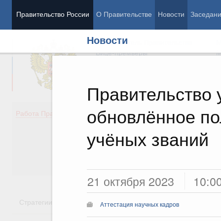
Правительство России
О Правительстве
Новости
Заседан
Новости
Председатель Правительства
М
Вице-премьеры
М
Правительство 
обновлённое по
Демография
Занято
Работа Правительства
Здоровье
Технол
Образование
Эконом
учёных званий
Культура
Финан
Общество
Социал
Государство
21 октября 2023
10:0
Стратегии
Государственные программы
Национальн
Аттестация научных кадров