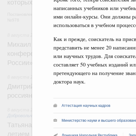
которых освобождаются от НДФЛ
написанных учебников или учебны
Постановление от 5 августа 2026 года
ими онлайн-курсы. Они должны ра
№978
использоваться в учебном процесс
8 августа 2026
,
Отрасль информационных технологий
Как и прежде, соискатель на прис
Михаил Мишустин дал поручения по итог
представить не менее 20 написан
конференции «Цифровая индустрия пр
или научных трудов. Для соискате
России»
составляет 50 учебных изданий ил
претендующего на получение зван
8 августа 2026
,
Спорт высших достижений и массовый сп
доктора наук.
Дмитрий Чернышенко и Михаил Дегтярёв
россиян с Днём физкультурника
Аттестация научных кадров
8 августа 2026
,
Социальные инновации. Некоммерческие ор
Добровольчество и волонтёрство. Благотворительност
Министерство науки и высшего образован
Татьяна Голикова поздравила волонтёров
летием
Донецкая Народная Республика
Зап