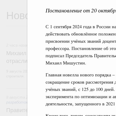
Постановление от 20 октябр
Новости
С 1 сентября 2024 года в России н
действовать обновлённое положен
присвоении учёных званий доцент
2 часа назад
,
Регулирование в сфере строительства
профессора. Постановление об эт
Михаил Мишустин поздравил работников
подписал Председатель Правитель
отрасли с профессиональным празднико
Михаил Мишустин.
9 августа 2026 года отмечается профессиональный праздник –
Главная новелла нового порядка –
строителя.
сокращение сроков рассмотрения 
Вчера
учёных званий, с 125 до 100 дней
эксперимента по оптимизации и а
8 августа 2026
,
Государственная политика в сфере научны
разработок
деятельности, запущенного в 2021 
Правительство расширило перечень пре
Кроме того, теперь соискателям з