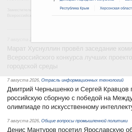
Республика Крым
Херсонская област
Заместитель Председателя Правительства Татьяна Голикова п
Всероссийского общественного движения «Волонтёры-медики»
7 августа, пятница
7 августа 2026
,
Экономика городов. Городская среда
Марат Хуснуллин провёл заседание ком
Всероссийского конкурса лучших проект
городской среды
7 августа 2026
,
Отрасль информационных технологий
Дмитрий Чернышенко и Сергей Кравцов 
российскую сборную с победой на Межд
олимпиаде по искусственному интеллект
7 августа 2026
,
Общие вопросы промышленной политики
Денис Мантуров посетил Ярославскую о