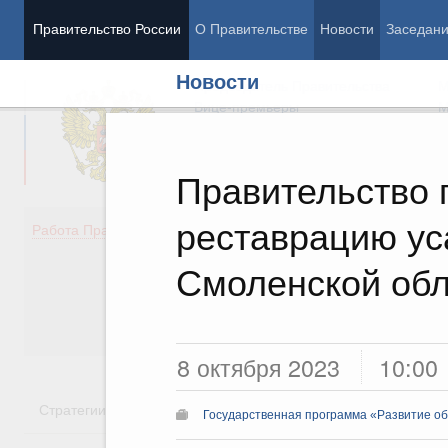
Правительство России
О Правительстве
Новости
Заседан
Новости
Председатель Правительства
М
Вице-премьеры
М
Правительство 
реставрацию у
Демография
Занято
Работа Правительства
Здоровье
Технол
Образование
Эконом
Смоленской обл
Культура
Финан
Общество
Социал
Государство
8 октября 2023
10:00
Стратегии
Государственные программы
Национальн
Государственная программа «Развитие о