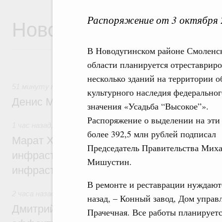
Распоряжение от 3 октября 
Новости
В Новодугинском районе Смоленс
области планируется отреставриро
несколько зданий на территории о
51 минуту назад
,
Общие вопросы промышленной политики
культурного наследия федеральног
Денис Мантуров посетил Ярославскую о
значения «Усадьба “Высокое”».
Распоряжение о выделении на эти
1 час назад
,
Бюджеты субъектов Федерации. Межбюджет
более 392,5 млн рублей подписал
Марат Хуснуллин: 15 объектов спортивн
Председатель Правительства Мих
инфраструктуры построили и обновили б
Мишустин.
инфраструктурным кредитам
В ремонте и реставрации нуждаютс
2 часа назад
,
Развитие сельских территорий
назад, – Конный завод, Дом упра
Дмитрий Патрушев: Синхронизация госп
Прачечная. Все работы планируетс