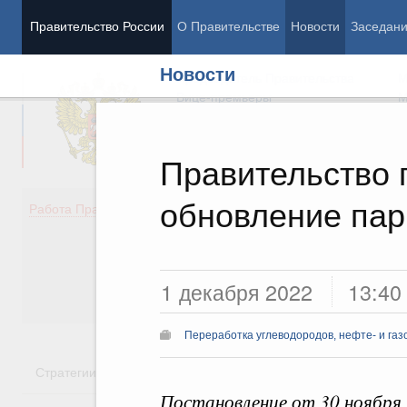
Правительство России
О Правительстве
Новости
Заседан
Новости
Председатель Правительства
М
Вице-премьеры
М
Правительство 
обновление пар
Демография
Занято
Работа Правительства
Здоровье
Технол
Образование
Эконом
Культура
Финан
Общество
Социал
1 декабря 2022
13:40
Государство
Переработка углеводородов, нефте- и га
Стратегии
Государственные программы
Национальн
Постановление от 30 ноября