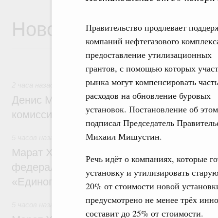
Новости
Правительство продлевает поддер
компаний нефтегазового комплекса
предоставление утилизационных
грантов, с помощью которых учас
рынка могут компенсировать част
2 часа назад
,
Общие вопросы промышленной политики
расходов на обновление буровых
Денис Мантуров провёл заседание Прав
установок. Постановление об этом
комиссии по промышленности
подписал Председатель Правитель
Михаил Мишустин.
5 часов назад
,
Регулирование в сфере строительства
Марат Хуснуллин: Более 130 социальных
Речь идёт о компаниях, которые 
федерального значения построено под к
установку и утилизировать старую.
«Единого заказчика»
20% от стоимости новой установк
предусмотрено не менее трёх инн
5 часов назад
,
Национальный проект «Инфраструктура дл
составит до 25% от стоимости.