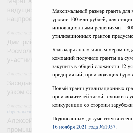
Марат Хуснуллин: Порядка 200 дорожных
ведущих к спортивным объектам, обновят
Максимальный размер гранта для 
нацпроекту «Инфраструктура для жизни
уровне 100 млн рублей, для стацио
инновационными решениями – 300
6 часов назад
,
Молодёжная политика
утилизационных грантов предусмо
Дмитрий Чернышенко, Сергей Кравцов и
Благодаря аналогичным мерам под
Росмолодёжи Григорий Гуров поприветс
компаний получили гранты на сум
участников проекта «Кольцо открытий»
закупить в общей сложности 12 ус
предприятий, производящих буров
8 часов назад
,
Евразийский экономический союз. Интеграц
Заседание Евразийского межправительст
Новый транш утилизационных гран
узком составе
производителей такой техники в 
конкуренции со стороны зарубежн
9 часов назад
,
Экономические отношения с зарубежными ст
двусторонней основе
Подписанным документом внесен
Алексей Оверчук провёл рабочую встреч
16 ноября 2021 года №1957
.
промышленности, недропользования и т