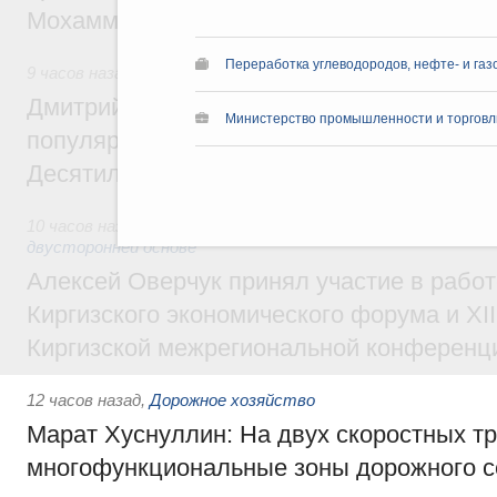
Мохаммадом Атабаком
Переработка углеводородов, нефте- и га
9 часов назад
,
Внутренний и въездной туризм
Дмитрий Чернышенко: Порядка 110 марш
Министерство промышленности и торговл
популярного туризма в 35 регионах созд
Десятилетия науки и технологий
10 часов назад
,
Экономические и гуманитарные отношения
двусторонней основе
Алексей Оверчук принял участие в работе
Киргизского экономического форума и XII
Киргизской межрегиональной конференц
12 часов назад
,
Дорожное хозяйство
Марат Хуснуллин: На двух скоростных т
многофункциональные зоны дорожного с