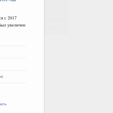
я с 2017
Подписаться
был увеличен
Подписаться
и)
асть