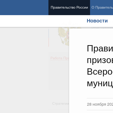
Правительство России
О Правитель
Новости
Председател
Вице-премь
Прави
призо
Де
Работа Правительства
Здо
Обр
Всеро
Кул
Об
муниц
Гос
Стратегии
Государственные пр
28 ноября 20