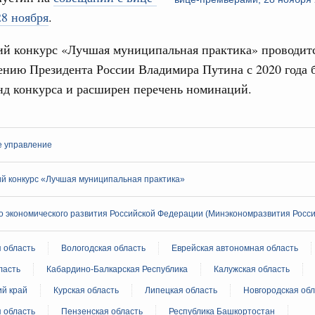
8 ноября
.
 фестиваль молодёжи сформировал целое
 на себя ответственность за будущее
ий конкурс «Лучшая муниципальная практика» проводитс
труктура для жизни»
ению Президента России Владимира Путина с 2020 года 
даний на юге России вырос почти на треть
нд конкурса и расширен перечень номинаций.
Email
ровая система. Недвижимость. Оценочная деятельность
равкомиссии в управление «ДОМ.РФ»
регионах
е управление
й конкурс «Лучшая муниципальная практика»
туризм в России вырос на 4,3%, въездной –
 экономического развития Российской Федерации (Минэкономразвития Росси
оплива
ие по ситуации на топливном рынке
 область
Вологодская область
Еврейская автономная область
ласть
Кабардино-Балкарская Республика
Калужская область
ья
ий край
Курская область
Липецкая область
Новгородская обл
ы комплексного развития территорий в
ализованы в городах ДНР
 область
Пензенская область
Республика Башкортостан