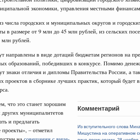
сийско-Киргизской межрегиональной
ниципальной экономики, управления местными финансам
31
з числа городских и муниципальных округов и городски
тных трассах открылись
ты в размере от 9 млн до 45 млн рублей, из сельских пос
С помощь
жного сервиса
осуществ
8 млн рублей.
Для поиск
вации
сервисо
ут направлены в виде дотаций бюджетам регионов на пр
о итогам стратегической сессии о
ых образований, победивших в конкурсе. Помимо денеж
вления научно-технологическим развитием
Выбра
ут знаки отличия и дипломы Правительства России, а та
пери
Вчера
х проектов в сборнике лучших практик, который будет 
Архи
тво
рса.
 объектов ЖКХ обновлено в России при участии
м, что это станет хорошим
Комментарий
Подпи
я других муниципалитетов
орий. ОЭЗ. ТОР. Моногорода
ать и предлагать
е по реализации проектов института
Ежеднев
Из вступительного слова Мих
льном округе
 проекты», – отметил
Мишустина на оперативном с
Email
устин на
совещании с вице-
вице-премьерами, 28 ноября 