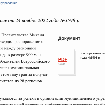
е управление
ие от 24 ноября 2022 года №3598-р
Кален
ь Правительства Михаил
Документ
вердил распоряжение о
Интеграция на пространстве СНГ
тельственного совета в узком составе
ии между регионами
ПН
Распоряжение от
нда в размере 900 млн
ежными странами (кроме СНГ) на двусторонней основе
года №3598-р
PDF
обедителей Всероссийского
 встречу с Министром промышленности,
181Kb
рана Мохаммадом Атабаком
учшая муниципальная
3
 этом году гранты получат
итетов из 28 регионов
0 маршрутов научно-популярного туризма в
10
ятилетия науки и технологий
17
тношения со странами СНГ на двусторонней основе
уждаются за успехи в организации муниципального упра
 работе VIII Российско-Киргизского
строительной политики, цифровизации городского хозяйс
24