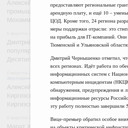
Алексей Оверчук провёл рабочую встреч
предоставляют региональные грант
промышленности, недропользования и т
арендную плату, и ещё 10 – умень
Мохаммадом Атабаком
ЦОД. Кроме того, 24 региона разр
меры поддержки отрасли: это стип
6 августа 2026
,
Внутренний и въездной туризм
на прибыль для IТ-компаний. Они
Дмитрий Чернышенко: Порядка 110 марш
Тюменской и Ульяновской областях
популярного туризма в 35 регионах созд
Дмитрий Чернышенко отметил, что
Десятилетия науки и технологий
всех регионах. Идёт работа по об
информационных систем с Нацио
6 августа 2026
,
Экономические и гуманитарные отношения
двусторонней основе
компьютерным инцидентам (НКЦКИ
Алексей Оверчук принял участие в работе
обнаружения, предупреждения и л
Киргизского экономического форума и XII
информационные ресурсы Россий
Киргизской межрегиональной конференц
эту работу полностью завершили 5
6 августа 2026
,
Дорожное хозяйство
Вице-премьер обратил особое вни
Марат Хуснуллин: На двух скоростных т
на объекты критической инфрастр