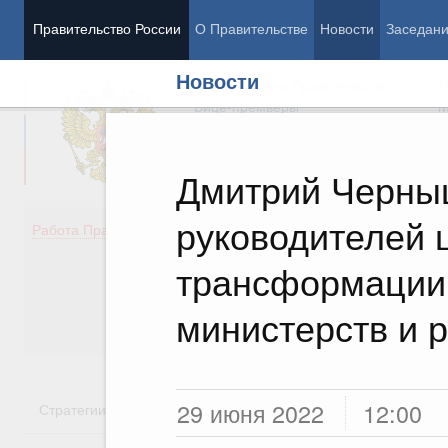
Правительство России
О Правительстве
Новости
Заседан
Новости
Председатель Правительства
М
Вице-премьеры
М
Дмитрий Черныш
руководителей
Демография
Занято
Работа Правительства
Здоровье
Технол
Образование
Эконом
трансформации
Культура
Финан
Общество
Социал
министерств и 
Государство
29 июня 2022
12:00
Стратегии
Государственные программы
Национальн