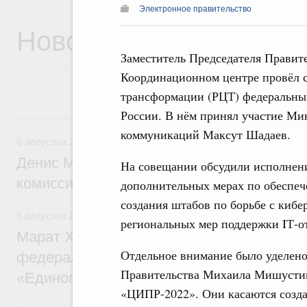
Электронное правительство
Новости
Заместитель Председателя Прави
Координационном центре провёл 
трансформации (РЦТ) федеральных
России. В нём принял участие Ми
6 августа, четверг
коммуникаций Максут Шадаев.
6 августа 2026
,
Общие вопросы промышленной политики
Денис Мантуров провёл заседание Прав
На совещании обсудили исполнени
комиссии по промышленности
дополнительных мерах по обеспеч
создания штабов по борьбе с кибе
6 августа 2026
,
Регулирование в сфере строительства
региональных мер поддержки IТ-от
Марат Хуснуллин: Более 130 социальных
Отдельное внимание было уделен
федерального значения построено под к
Правительства Михаила Мишустин
«Единого заказчика»
«ЦИПР-2022». Они касаются созд