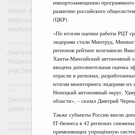
импортозамещению программного 
6 августа 2026
,
Национальный проект «Инфраструктура д
Марат Хуснуллин: Порядка 200 дорожных
развитию российского общесистем
(ЦКР).
ведущих к спортивным объектам, обновят
нацпроекту «Инфраструктура для жизни
«По итогам оценки работы РЦТ ср
лидерами стали Минтруд, Минвост
6 августа 2026
,
Молодёжная политика
регионов рейтинг возглавили Яма
Дмитрий Чернышенко, Сергей Кравцов и
Ханты-Мансийский автономный окр
Росмолодёжи Григорий Гуров поприветс
введена дополнительная оценка э
участников проекта «Кольцо открытий»
отрасли в регионах, разработанны
итогам мониторинга лидерами их и
6 августа 2026
,
Евразийский экономический союз. Интегр
СНГ
Ненецкий автономный округ, Удму
Заседание Евразийского межправительст
области», – сказал Дмитрий Черн
узком составе
Также субъекты России ввели доп
IТ-бизнеса в 42 регионах снижены
6 августа 2026
,
Экономические отношения с зарубежными 
двусторонней основе
применяющих упрощённую систему