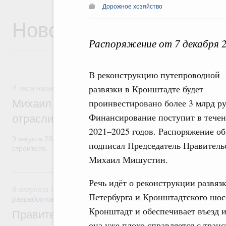
Дорожное хозяйство
Новости
Распоряжение от 7 декабря 
В реконструкцию путепроводной
развязки в Кронштадте будет
4 часа назад
,
Регулирование в сфере строительства
проинвестировано более 3 млрд ру
Михаил Мишустин поздравил работников
Финансирование поступит в тече
отрасли с профессиональным празднико
2021–2025 годов. Распоряжение об
9 августа 2026 года отмечается профессиональный праздник –
подписал Председатель Правитель
строителя.
Михаил Мишустин.
Вчера
Речь идёт о реконструкции развя
8 августа 2026
,
Государственная политика в сфере научны
Петербурга и Кронштадтского шоссе
разработок
Кронштадт и обеспечивает въезд и
Правительство расширило перечень пре
она уже плохо справляется с тран