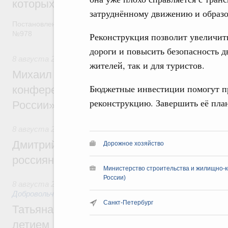
которых освобождаются от НДФЛ
затруднённому движению и образ
Постановление от 5 августа 2026 года
№978
Реконструкция позволит увеличит
дороги и повысить безопасность д
8 августа 2026
,
Отрасль информационных технологий
жителей, так и для туристов.
Михаил Мишустин дал поручения по итог
Бюджетные инвестиции помогут пр
конференции «Цифровая индустрия пр
реконструкцию. Завершить её план
России»
8 августа 2026
,
Спорт высших достижений и массовый сп
Дмитрий Чернышенко и Михаил Дегтярёв
Дорожное хозяйство
россиян с Днём физкультурника
Министерство строительства и жилищно-к
России)
8 августа 2026
,
Социальные инновации. Некоммерческие ор
Добровольчество и волонтёрство. Благотворительност
Санкт-Петербург
Татьяна Голикова поздравила волонтёров
летием