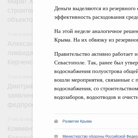
Марат Хуснуллин: «Единый заказчик» з
Деньги выделяются из резервного
строительство и реконструкцию более 3
эффективность расходования сред
объектов
На этой неделе аналогичное реше
3 часа назад
,
Чрезвычайные ситуации и ликвидация их пос
Крыма. На их обвязку из резервно
Александр Козлов провёл заседание пра
ликвидации последствий чрезвычайной с
Правительство активно работает 
Керченском проливе
Севастополе. Так, ранее был утв
водоснабжения полуострова общей
3 часа назад
,
Среднее профессиональное образование
вошли мероприятия, связанные с 
Дмитрий Чернышенко: Установлен рекорд
водоснабжения, со строительство
заявлений от абитуриентов колледжей и
водозаборов, водоотводов и очис
федпроекта «Профессионалитет»
6 часов назад
,
Евразийский экономический союз. Интеграц
Развитие Крыма
Комментарий Алексея Оверчука по итога
Евразийского межправительственного со
Министерство обороны Российской Федер