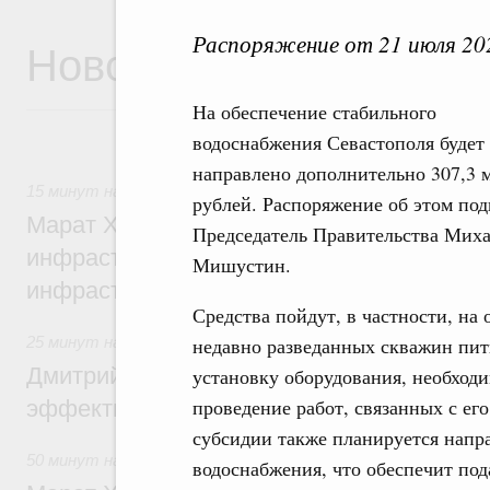
Распоряжение от 21 июля 20
Новости
На обеспечение стабильного
водоснабжения Севастополя будет
направлено дополнительно 307,3 
15 минут назад
,
Бюджеты субъектов Федерации. Межбюд
рублей. Распоряжение об этом по
Марат Хуснуллин: 15 объектов спортивн
Председатель Правительства Мих
инфраструктуры построили и обновили б
Мишустин.
инфраструктурным кредитам
Средства пойдут, в частности, на 
25 минут назад
,
Развитие сельских территорий
недавно разведанных скважин пит
Дмитрий Патрушев: Синхронизация госп
установку оборудования, необходи
проведение работ, связанных с ег
эффективность поддержки сельских тер
субсидии также планируется напр
50 минут назад
,
Экономика городов. Городская среда
водоснабжения, что обеспечит под