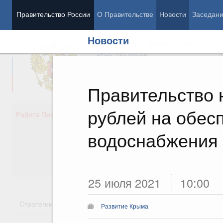
Правительство России
О Правительстве
Новости
Заседан
Новости
Председатель Правительства
М
Вице-премьеры
М
Правительство 
рублей на обес
Демография
Занято
Работа Правительства
Здоровье
Технол
Образование
Эконом
водоснабжения
Культура
Финан
Общество
Социал
Государство
25 июля 2021
10:00
Стратегии
Государственные программы
Национальн
Развитие Крыма