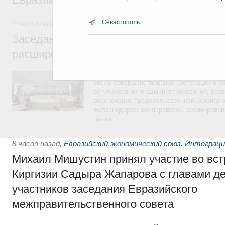
Севастополь
7 часов назад
,
Евразийский экономический союз. Интеграц
Заседание Евразийского межправительст
расширенном составе
В повестке заседания актуальные задачи 
числе совершенствование кооперации в о
регулирования и администрирования, разв
обеспечение продовольственной безопасн
железнодорожных перевозок, формирован
рынка.
8 часов назад
,
Евразийский экономический союз. Интеграц
Михаил Мишустин принял участие во вст
Киргизии Садыра Жапарова с главами де
участников заседания Евразийского
межправительственного совета