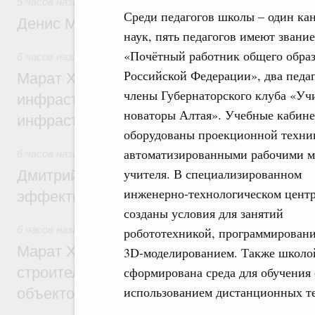
5 часов назад
,
Общие вопросы промышленной политики
Среди педагогов школы – один ка
Денис Мантуров посетил Ярославскую о
наук, пять педагогов имеют звание
«Почётный работник общего обра
6 часов назад
,
Бюджеты субъектов Федерации. Межбюдже
Российской Федерации», два педаг
Марат Хуснуллин: 15 объектов спортивн
члены Губернаторского клуба «Уч
инфраструктуры построили и обновили б
новаторы Алтая». Учебные кабин
инфраструктурным кредитам
оборудованы проекционной техни
автоматизированными рабочими м
6 часов назад
,
Развитие сельских территорий
учителя. В специализированном
Дмитрий Патрушев: Синхронизация госп
инженерно-технологическом цент
эффективность поддержки сельских тер
созданы условия для занятий
6 часов назад
,
Экономика городов. Городская среда
робототехникой, программировани
Марат Хуснуллин: «Единый заказчик» з
3D-моделированием. Также школо
строительство и реконструкцию более 3
сформирована среда для обучения 
использованием дистанционных т
объектов