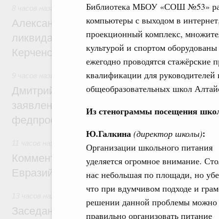
Библиотека МБОУ «СОШ №53» рабо
8 часов назад
,
Чрезвычайные ситуации и ликвидация их по
компьютеры с выходом в интернет
Александр Козлов провёл заседание пра
проекционный комплекс, множител
ликвидации последствий чрезвычайной с
культурой и спортом оборудованы 
Керченском проливе
ежегодно проводятся стажёрские 
квалификации для руководителей 
9 часов назад
,
Среднее профессиональное образование
общеобразовательных школ Алтайс
Дмитрий Чернышенко: Установлен рекорд
заявлений от абитуриентов колледжей и
Из стенограммы посещения школ
федпроекта «Профессионалитет»
Ю.Галкина
:
(директор школы)
11 часов назад
,
Евразийский экономический союз. Интегра
Организации школьного питания
Комментарий Алексея Оверчука по итога
уделяется огромное внимание. Сто
Евразийского межправительственного со
нас небольшая по площади, но уб
что при вдумчивом подходе и гра
13 часов назад
,
Евразийский экономический союз. Интегра
решении данной проблемы можно
Заседание Евразийского межправительст
правильно организовать питание