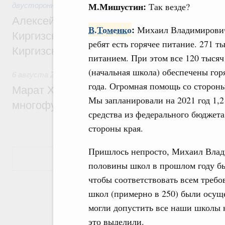
М.Мишустин:
Так везде?
двусторонней основе
Алексей Оверчук принял участие в работе
В.Томенко
:
Михаил Владимирович, 
Киргизского экономического форума и XII
ребят есть горячее питание. 271 
Киргизской межрегиональной конференц
питанием. При этом все 120 тысяч
(начальная школа) обеспечены гор
6 августа 2026
,
Дорожное хозяйство
года. Огромная помощь со стороны
Марат Хуснуллин: На двух скоростных т
Мы запланировали на 2021 год 1,2
многофункциональные зоны дорожного с
средства из федерального бюджета
стороны края.
Пришлось непросто, Михаил Влади
Показать еще
половины школ в прошлом году бы
чтобы соответствовать всем треб
школ (примерно в 250) были осущ
могли допустить все наши школы к
это выделили.