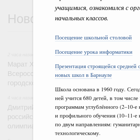
учащимися, ознакомился с ор
Новости
начальных классов.
Посещение школьной столовой
Посещение урока информатики
2 часа назад
,
Экономика городов. Городская среда
Марат Хуснуллин провёл заседание ком
Презентация строящейся средней 
Всероссийского конкурса лучших проект
новых школ в Барнауле
городской среды
Школа основана в 1960 году. Сего
ней учится 680 детей, в том числе
4 часа назад
,
Отрасль информационных технологий
программам углублённого (2–10-е 
Дмитрий Чернышенко и Сергей Кравцов 
и профильного обучения (10–11-е 
российскую сборную с победой на Межд
по двум направлениям: гуманитар
олимпиаде по искусственному интеллект
технологическому.