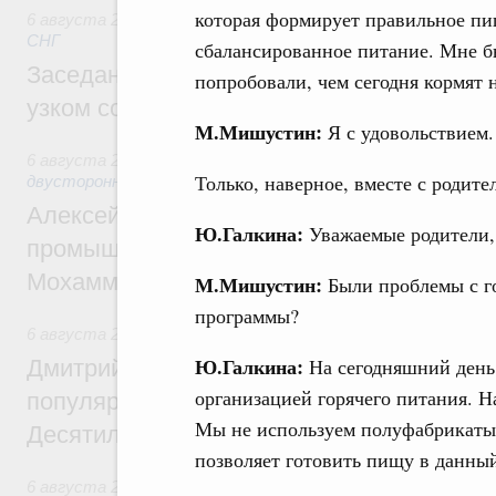
которая формирует правильное пи
6 августа 2026
,
Евразийский экономический союз. Интегр
СНГ
сбалансированное питание. Мне б
Заседание Евразийского межправительст
попробовали, чем сегодня кормят 
узком составе
М.Мишустин:
Я с удовольствием.
6 августа 2026
,
Экономические отношения с зарубежными 
Только, наверное, вместе с родите
двусторонней основе
Алексей Оверчук провёл рабочую встреч
Ю.Галкина:
Уважаемые родители, 
промышленности, недропользования и т
Мохаммадом Атабаком
М.Мишустин:
Были проблемы с г
программы?
6 августа 2026
,
Внутренний и въездной туризм
Ю.Галкина:
На сегодняшний день
Дмитрий Чернышенко: Порядка 110 марш
организацией горячего питания. Н
популярного туризма в 35 регионах созд
Мы не используем полуфабрикаты.
Десятилетия науки и технологий
позволяет готовить пищу в данны
6 августа 2026
,
Экономические и гуманитарные отношения