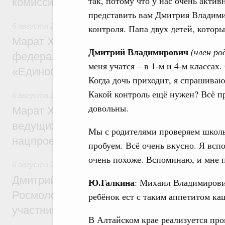
так, потому что у нас очень акт
комиссии по промышленности
представить вам Дмитрия Владими
6 августа 2026
,
Регулирование в сфере строительства
контроля. Папа двух детей, котор
Марат Хуснуллин: Более 130 социальных
Дмитрий Владимирович
(член р
федерального значения построено под к
меня учатся – в 1-м и 4-м классах
«Единого заказчика»
Когда дочь приходит, я спрашиваю 
Какой контроль ещё нужен? Всё пр
6 августа 2026
,
Национальный проект «Инфраструктура д
довольны.
Марат Хуснуллин: Порядка 200 дорожных
ведущих к спортивным объектам, обновят
Мы с родителями проверяем школь
нацпроекту «Инфраструктура для жизни
пробуем. Всё очень вкусно. Я всп
очень похоже. Вспоминаю, и мне 
6 августа 2026
,
Молодёжная политика
Дмитрий Чернышенко, Сергей Кравцов и
Ю.Галкина
: Михаил Владимирови
Росмолодёжи Григорий Гуров поприветс
ребёнок ест с таким аппетитом ка
участников проекта «Кольцо открытий»
В Алтайском крае реализуется про