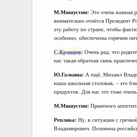
М.Мишустин:
Это очень важная р
внимательно отнёсся Президент Р
эту работу по стране, чтобы факт
особенно, обеспечены горячим пит
С.К
равцов
:
Очень рад, что родите
нас такая обратная связь практиче
Ю.Галкина:
А ещё, Михаил Владим
наша школьная столовая, – это бл
продуктов. Для нас это тоже очень
М.Мишустин:
Приятного аппетита
Реплика:
Ну, в ситуации с гречк
Владимирович. Половина российск