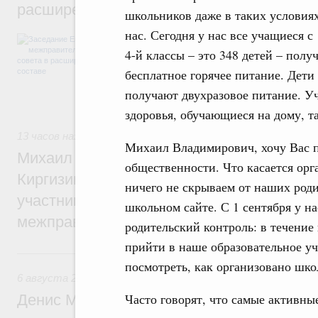
расширенном составе
школьников даже в таких условиях
нас. Сегодня у нас все учащиеся с 
В повестке заседания актуальные задачи 
числе совершенствование кооперации в о
4-й классы – это 348 детей – полу
регулирования и администрирования, разв
бесплатное горячее питание. Дет
обеспечение продовольственной безопасн
железнодорожных перевозок, формирован
получают двухразовое питание. 
рынка.
здоровья, обучающиеся на дому, т
13 часов назад
,
Евразийский экономический союз. Интегра
Михаил Владимирович, хочу Вас п
Михаил Мишустин принял участие во вст
общественности. Что касается ор
Киргизии Садыра Жапарова с главами де
ничего не скрываем от наших род
участников заседания Евразийского
школьном сайте. С 1 сентября у н
межправительственного совета
родительский контроль: в течение
прийти в наше образовательное у
Вчера
посмотреть, как организовано шко
6 августа 2026
,
Общие вопросы промышленной политики
Часто говорят, что самые активны
Денис Мантуров провёл заседание Прав