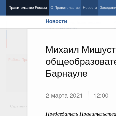
Правительство России
О Правительстве
Новости
Заседан
Новости
Председатель Правительства
М
Вице-премьеры
М
Михаил Мишуст
общеобразоват
Демография
Занято
Работа Правительства
Здоровье
Технол
Образование
Эконом
Барнауле
Культура
Финан
Общество
Социал
Государство
2 марта 2021
12:00
Стратегии
Государственные программы
Национальн
Председатель Правительства 