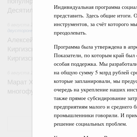
популярного туризма в 35 регионах созд
Индивидуальная программа социал
Десятилетия науки и технологий
представить. Здесь общие итоги. 
инструментов, за счёт которого 
6 августа 2026
,
Экономические и гуманитарные отношения
двусторонней основе
преодолевать.
Алексей Оверчук принял участие в работе
Программа была утверждена в ап
Киргизского экономического форума и XII
Показатели, по которым край был 
Киргизской межрегиональной конференц
особая поддержка. Мы разработал
на общую сумму 5 млрд рублей сро
6 августа 2026
,
Дорожное хозяйство
которые запланировали, мы преду
Марат Хуснуллин: На двух скоростных т
очередь на укрепление наших инст
многофункциональные зоны дорожного с
также прямое субсидирование зат
предприятиям малого и среднего б
промышленники говорили. И приме
решение социальных проблем.
Показать еще