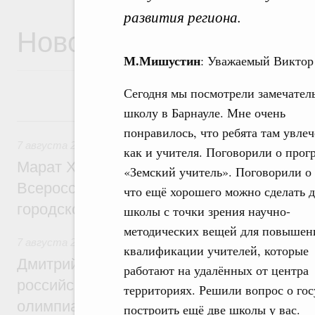
развития региона.
Новости
М.Мишустин
: Уважаемый Виктор
Сегодня мы посмотрели замечател
школу в Барнауле. Мне очень
7 августа, пятница
понравилось, что ребята там увле
7 августа 2026
,
Экономика городов. Городская среда
как и учителя. Поговорили о прог
Марат Хуснуллин провёл заседание ком
«Земский учитель». Поговорили о 
Всероссийского конкурса лучших проект
что ещё хорошего можно сделать д
городской среды
школы с точки зрения научно-
методических вещей для повышен
7 августа 2026
,
Отрасль информационных технологий
квалификации учителей, которые
Дмитрий Чернышенко и Сергей Кравцов 
работают на удалённых от центра
российскую сборную с победой на Межд
территориях. Решили вопрос о гос
олимпиаде по искусственному интеллект
построить ещё две школы у вас.