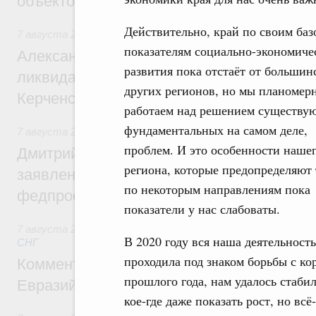
объектов
Действительно, край по своим ба
7 августа 2026
,
Чрезвычайные ситуации и ликвидация их 
показателям социально-экономиче
Александр Козлов провёл заседание пра
развития пока отстаёт от большин
ликвидации последствий чрезвычайной с
других регионов, но мы планомер
Керченском проливе
работаем над решением существу
фундаментальных на самом деле,
7 августа 2026
,
Среднее профессиональное образование
проблем. И это особенности наше
Дмитрий Чернышенко: Установлен рекорд
региона, которые предопределяют 
заявлений от абитуриентов колледжей и
по некоторым направлениям пока
федпроекта «Профессионалитет»
показатели у нас слабоваты.
7 августа 2026
,
Евразийский экономический союз. Интегр
В 2020 году вся наша деятельность
СНГ
проходила под знаком борьбы с ко
Комментарий Алексея Оверчука по итога
прошлого года, нам удалось стаб
Евразийского межправительственного со
кое-где даже показать рост, но вс