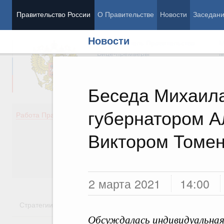
Правительство России
О Правительстве
Новости
Заседан
Новости
Председатель Правительства
М
Вице-премьеры
М
Беседа Михаил
губернатором А
Демография
Занято
Работа Правительства
Здоровье
Технол
Образование
Эконом
Виктором Томе
Культура
Финан
Общество
Социал
Государство
2 марта 2021
14:00
Стратегии
Государственные программы
Национальн
Обсуждалась индивидуальная