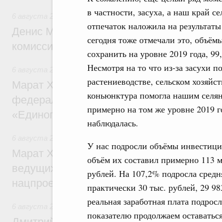
в частности, засуха, а наш край 
6 августа 2026
,
Общие вопросы промышленной политики
отпечаток наложила на результаты 
Денис Мантуров провёл заседание Прав
сегодня тоже отмечали это, объё
комиссии по промышленности
сохранить на уровне 2019 года, 99,
Несмотря на то что из-за засухи п
6 августа 2026
,
Регулирование в сфере строительства
растениеводстве, сельском хозяйс
Марат Хуснуллин: Более 130 социальных
коньюнктура помогла нашим селян
федерального значения построено под к
примерно на том же уровне 2019 г
«Единого заказчика»
наблюдалась.
6 августа 2026
,
Национальный проект «Инфраструктура д
У нас подросли объёмы инвестиций
Марат Хуснуллин: Порядка 200 дорожных
объём их составил примерно 113 м
ведущих к спортивным объектам, обновят
рублей. На 107,2% подросла средн
нацпроекту «Инфраструктура для жизни
практически 30 тыс. рублей, 29 9
реальная заработная плата подрос
6 августа 2026
,
Молодёжная политика
показателю продолжаем оставаться
Дмитрий Чернышенко, Сергей Кравцов и