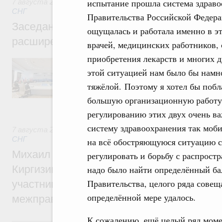
испытание прошла система здравоо
7 августа 2026
,
Евразийский экономический союз. Интегр
СНГ
Правительства Российской Федерац
Заседание Евразийского межправительст
ощущалась и работала именно в эт
расширенном составе
врачей, медицинских работников,
приобретения лекарств и многих д
В повестке заседания актуальные задачи 
числе совершенствование кооперации в о
этой ситуацией нам было бы намно
регулирования и администрирования, разв
тяжёлой. Поэтому я хотел бы побл
обеспечение продовольственной безопасн
железнодорожных перевозок, формирован
большую организационную работу,
рынка.
регулированию этих двух очень в
систему здравоохранения так моби
7 августа 2026
,
Евразийский экономический союз. Интегр
СНГ
на всё обостряющуюся ситуацию с
Михаил Мишустин принял участие во вст
регулировать и борьбу с распрост
Киргизии Садыра Жапарова с главами де
надо было найти определённый бал
Правительства, целого ряда совещ
участников заседания Евразийского
определённой мере удалось.
межправительственного совета
К сожалению, ещё целый ряд моме
6 августа, четверг