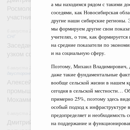
а мы находимся рядом с такими д
Росмолодёжи Григорий Гуров поприветс
соседями, как Новосибирская обла
участников проекта «Кольцо открытий»
другие наши сибирские регионы. Э
мы формируем другие свои показат
6 августа 2026
,
Евразийский экономический союз. Интегр
учителях, о том, как формируется 
СНГ
на средние показатели по экономик
Заседание Евразийского межправительст
и на социальную сферу.
узком составе
Поэтому, Михаил Владимирович, дл
6 августа 2026
,
Экономические отношения с зарубежными 
двусторонней основе
даже такие фундаментальные факто
Алексей Оверчук провёл рабочую встреч
вообще сельской жизни в нашем к
сегодня в сельской местности… О
промышленности, недропользования и т
примерно 25%, поэтому здесь виде
Мохаммадом Атабаком
особый подход к инфраструктуре в
6 августа 2026
,
Внутренний и въездной туризм
предопределяет и необходимость 
Дмитрий Чернышенко: Порядка 110 марш
на поддержание и функционирован