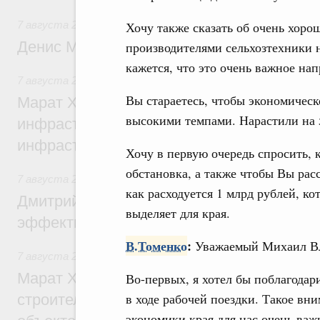
7 августа 2026
,
Общие вопросы промышленной политики
Хочу также сказать об очень хоро
Денис Мантуров посетил Ярославскую о
производителями сельхозтехники 
кажется, что это очень важное на
7 августа 2026
,
Бюджеты субъектов Федерации. Межбюд
Вы стараетесь, чтобы экономическ
Марат Хуснуллин: 15 объектов спортивн
высокими темпами. Нарастили на 
инфраструктуры построили и обновили б
инфраструктурным кредитам
Хочу в первую очередь спросить, 
обстановка, а также чтобы Вы рас
7 августа 2026
,
Развитие сельских территорий
как расходуется 1 млрд рублей, ко
Дмитрий Патрушев: Синхронизация госп
выделяет для края.
эффективность поддержки сельских тер
В.Томенко
:
Уважаемый Михаил В
7 августа 2026
,
Экономика городов. Городская среда
Марат Хуснуллин: «Единый заказчик» з
Во-первых, я хотел бы поблагодар
в ходе рабочей поездки. Такое вн
строительство и реконструкцию более 3
экономики края для нас очень важ