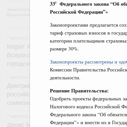
33
Федерального закона “Об обя
1
Заместитель Председателя Правительства Татьяна Голикова п
Российской Федерации”»
Всероссийского общественного движения «Волонтёры-медики»
Законопроектами предлагается сох
7 августа, пятница
тариф страховых взносов в госуд
7 августа 2026
,
Экономика городов. Городская среда
категории плательщиков страховых
Марат Хуснуллин провёл заседание ком
размере 30%.
Всероссийского конкурса лучших проект
Законопроекты рассмотрены и одоб
городской среды
Комиссии Правительства Российс
деятельности.
7 августа 2026
,
Отрасль информационных технологий
Дмитрий Чернышенко и Сергей Кравцов 
Решение Правительства:
российскую сборную с победой на Межд
Одобрить проекты федеральных за
олимпиаде по искусственному интеллект
Налогового кодекса Российской Ф
Федерального закона “Об обязате
7 августа 2026
,
Общие вопросы промышленной политики
Федерации”» и внести их в Госуд
Денис Мантуров посетил Ярославскую о