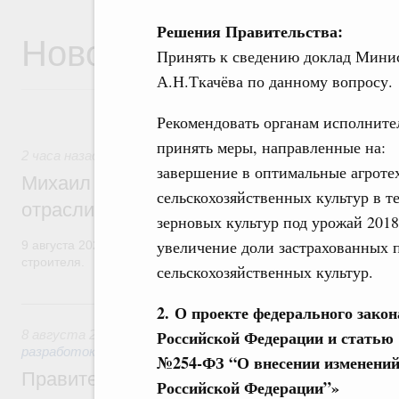
Решения Правительства:
Новости
Принять к сведению доклад Минис
А.Н.Ткачёва по данному вопросу.
Рекомендовать органам исполните
принять меры, направленные на:
2 часа назад
,
Регулирование в сфере строительства
завершение в оптимальные агроте
Михаил Мишустин поздравил работников
сельскохозяйственных культур в 
отрасли с профессиональным празднико
зерновых культур под урожай 2018
увеличение доли застрахованных
9 августа 2026 года отмечается профессиональный праздник –
строителя.
сельскохозяйственных культур.
Вчера
2. О проекте федерального зако
Российской Федерации и статью 
8 августа 2026
,
Государственная политика в сфере научны
разработок
№254-ФЗ “О внесении изменений
Правительство расширило перечень пре
Российской Федерации”»