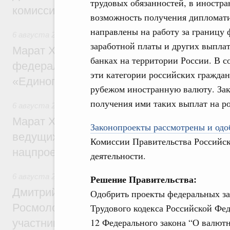
трудовых обязанностей, в иностра
комиссии по промышленности
возможность получения дипломат
направлены на работу за границу
6 августа 2026
,
Регулирование в сфере строительства
заработной платы и других выплат
Марат Хуснуллин: Более 130 социальных
банках на территории России. В 
федерального значения построено под к
эти категории российских граждан
«Единого заказчика»
рубежом иностранную валюту. Зак
получения ими таких выплат на ро
6 августа 2026
,
Национальный проект «Инфраструктура д
Марат Хуснуллин: Порядка 200 дорожных
Законопроекты рассмотрены и одоб
ведущих к спортивным объектам, обновят
Комиссии Правительства Российс
нацпроекту «Инфраструктура для жизни
деятельности.
6 августа 2026
,
Молодёжная политика
Решение Правительства:
Дмитрий Чернышенко, Сергей Кравцов и
Одобрить проекты федеральных за
Росмолодёжи Григорий Гуров поприветс
Трудового кодекса Российской Фед
12 Федерального закона “О валют
участников проекта «Кольцо открытий»