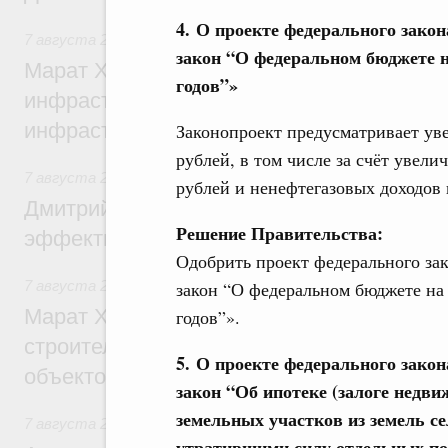
4. О проекте федерального зако
7 августа 2026
,
Бюджеты субъектов Федерации. Межбюд
закон “О федеральном бюджете на
Марат Хуснуллин: 15 объектов спортивн
годов”»
инфраструктуры построили и обновили б
инфраструктурным кредитам
Законопроект предусматривает уве
рублей, в том числе за счёт увели
7 августа 2026
,
Развитие сельских территорий
рублей и ненефтегазовых доходов 
Дмитрий Патрушев: Синхронизация госп
Решение Правительства:
эффективность поддержки сельских тер
Одобрить проект федерального за
закон “О федеральном бюджете на 
7 августа 2026
,
Экономика городов. Городская среда
Марат Хуснуллин: «Единый заказчик» з
годов”».
строительство и реконструкцию более 3
5. О проекте федерального зако
объектов
закон “Об ипотеке (залоге недв
земельных участков из земель с
7 августа 2026
,
Чрезвычайные ситуации и ликвидация их 
утратившими силу отдельных по