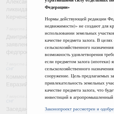
Александр Козлов провёл заседание пра
Федерации»
ликвидации последствий чрезвычайной с
Керченском проливе
Нормы действующей редакции Феде
недвижимости)» не создают для к
7 августа 2026
,
Среднее профессиональное образование
использовании земельных участков
Дмитрий Чернышенко: Установлен рекорд
качестве предмета залога. В целях
заявлений от абитуриентов колледжей и
сельскохозяйственного назначения
федпроекта «Профессионалитет»
возможность удовлетворения требо
если предметом залога (ипотеки) я
7 августа 2026
,
Евразийский экономический союз. Интегр
сельскохозяйственного назначения
СНГ
сооружение. Цель предлагаемых з
Комментарий Алексея Оверчука по итога
привлекательность земельных учас
Евразийского межправительственного со
качестве предмета залога, что бу
инвестиций в агропромышленный 
7 августа 2026
,
Евразийский экономический союз. Интегр
СНГ
Законопроект рассмотрен и одобре
Заседание Евразийского межправительст