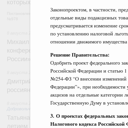
которых освобождаются от НДФЛ
Законопроектом, в частности, пре
Постановление от 5 августа 2026 года
отдельные виды подакцизных товар
№978
предусматривается изменение сро
по установлению налоговой льгот
8 августа 2026
,
Отрасль информационных технологий
отношении движимого имущества с 
Михаил Мишустин дал поручения по итог
конференции «Цифровая индустрия пр
Решение Правительства:
России»
Одобрить проект федерального за
Российской Федерации и статью 1 
8 августа 2026
,
Спорт высших достижений и массовый сп
№254-ФЗ “О внесении изменений в
Дмитрий Чернышенко и Михаил Дегтярёв
Федерации”», при необходимости 
россиян с Днём физкультурника
акцизов на отдельные категории л
Государственную Думу в установл
8 августа 2026
,
Социальные инновации. Некоммерческие ор
Добровольчество и волонтёрство. Благотворительност
3. О проектах федеральных зако
Татьяна Голикова поздравила волонтёров
Налогового кодекса Российской 
летием