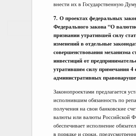
внести их в Государственную Дум
7. О проектах федеральных зако
Федерального закона “О валютн
Показать еще
признании утратившей силу стат
изменений в отдельные законода
совершенствования механизма с
инвестиций от предпринимательс
утратившим силу примечания 4 с
административных правонаруше
Законопроектами предлагается ус
исполнившим обязанность по реп
получения на свои банковские сч
валюты или валюты Российской Фе
обеспечивает исполнение обязате
в порядке и сроки, предусмотрен