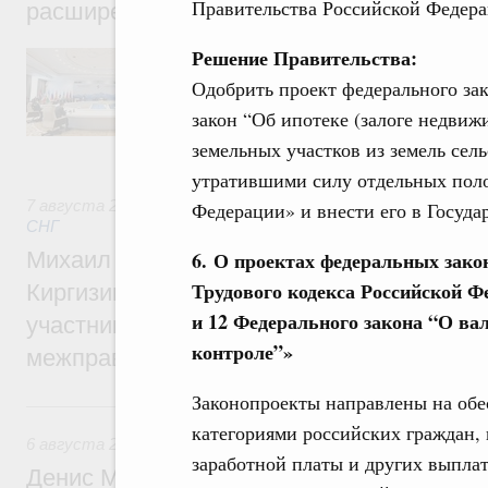
Правительства Российской Федера
расширенном составе
Решение Правительства:
В повестке заседания актуальные задачи 
числе совершенствование кооперации в о
Одобрить проект федерального за
регулирования и администрирования, разв
обеспечение продовольственной безопасн
закон “Об ипотеке (залоге недвиж
железнодорожных перевозок, формирован
земельных участков из земель сел
рынка.
утратившими силу отдельных поло
7 августа 2026
,
Евразийский экономический союз. Интегр
Федерации» и внести его в Госуд
СНГ
6.
О проектах федеральных закон
Михаил Мишустин принял участие во вст
Трудового кодекса Российской Ф
Киргизии Садыра Жапарова с главами де
и 12 Федерального закона “О в
участников заседания Евразийского
контроле”»
межправительственного совета
Законопроекты направлены на об
6 августа, четверг
категориями российских граждан,
6 августа 2026
,
Общие вопросы промышленной политики
заработной платы и других выпла
Денис Мантуров провёл заседание Прав