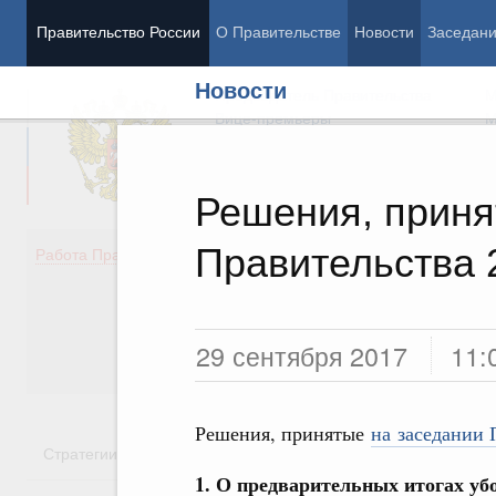
Правительство России
О Правительстве
Новости
Заседан
Новости
Председатель Правительства
М
Вице-премьеры
М
Решения, приня
Правительства 
Демография
Занято
Работа Правительства
Здоровье
Технол
Образование
Эконом
Культура
Финан
Общество
Социал
29 сентября 2017
11:
Государство
Решения, принятые
на заседании 
Стратегии
Государственные программы
Национальн
1. О предварительных итогах уб