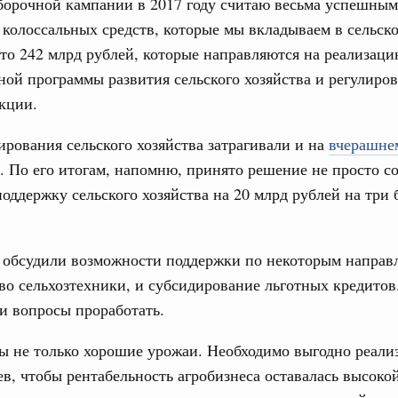
борочной кампании в 2017 году считаю весьма успешным
в.
х колоссальных средств, которые мы вкладываем в сельско
апреля, четверг
это 242 млрд рублей, которые направляются на реализац
ной программы развития сельского хозяйства и регулиро
од, №11)
кции.
в.
рования сельского хозяйства затрагивали и на
вчерашне
. По его итогам, напомню, принято решение не просто с
арта, понедельник
поддержку сельского хозяйства на 20 млрд рублей на тр
од, №10)
ов, бюджетные ассигнования.
 обсудили возможности поддержки по некоторым направ
во сельхозтехники, и субсидирование льготных кредитов
 марта, четверг
и вопросы проработать.
од, №9)
ы не только хорошие урожаи. Необходимо выгодно реали
в, чтобы рентабельность агробизнеса оставалась высокой
в.