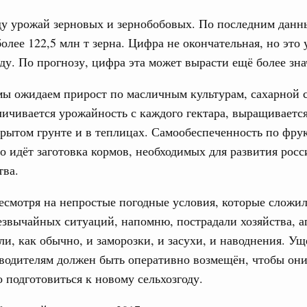
од, №15)
ду урожай зерновых и зернобобовых. По последним данн
ов, бюджетные ассигнования.
олее 122,5 млн т зерна. Цифра не окончательная, но это
оду. По прогнозу, цифра эта может вырасти ещё более зна
9 апреля, среда
мы ожидаем прирост по масличным культурам, сахарной 
од, №14)
личивается урожайность с каждого гектара, выращиваетс
в.
рытом грунте и в теплицах. Самообеспеченность по фру
 идёт заготовка кормов, необходимых для развития росс
 апреля, вторник
тва.
од, №13)
несмотря на непростые погодные условия, которые сложи
езвычайных ситуаций, напомню, пострадали хозяйства, а
в.
ли, как обычно, и заморозки, и засухи, и наводнения. Ущ
 апреля, четверг
водителям должен быть оперативно возмещён, чтобы они
 подготовиться к новому сельхозгоду.
од, №12)