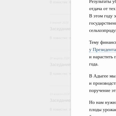
Результаты у
В повестке: проекты федеральных законо
отдача от те
9 
В этом году 
государствен
9 апреля 2026
Заседание Правительства (2026 г
сельхозпроду
В повестке: проекты федеральных законо
Тему финанси
у Президента
30 м
и нарастить 
30 марта 2026
года.
Заседание Правительства (2026 г
В повестке: проекты федеральных закон
В Адыгее мы
и производст
19
поручение эт
19 марта 2026
Заседание Правительства (2026 г
Но нам нужн
плоды урожае
В повестке: проекты федеральных законо