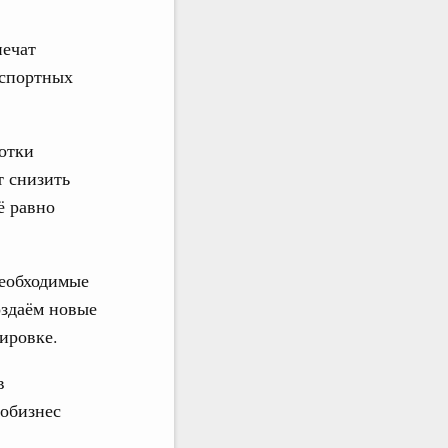
печат
кспортных
ботки
т снизить
ё равно
необходимые
оздаём новые
ировке.
в
робизнес