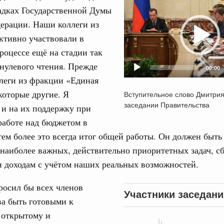
адках Государственной Думы
Player
31
ерации. Наши коллеги из
од, №24)
ктивно участвовали в
ов, бюджетные ассигнования.
оцессе ещё на стадии так
С помощь
осуществ
нулевого чтения. Прежде
 июля, четверг
00:00
Для поиск
ллеги из фракции «Единая
сервисо
которые другие. Я
Вступительное слово Дмитри
од, №23)
заседании Правительства
Выбра
и на их поддержку при
пери
ов, бюджетные ассигнования.
работе над бюджетом в
тем более это всегда итог общей работы. Он должен быть
Архи
 июля, четверг
наиболее важных, действительно приоритетных задач, с
и доходам с учётом наших реальных возможностей.
од, №22)
Подпи
в.
росил бы всех членов
Участники заседани
а быть готовыми к
Ежеднев
5 июня, четверг
 открытому и
Email