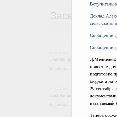
Вступительн
Заседания Пр
Доклад Алекс
сельскохозяй
Сообщение гу
3
Сообщение гу
30 июля 2026
Д.Медведев:
Заседание Правительства (2026 г
повестке дня
В повестке: проекты федеральных закон
подготовке п
бюджета на б
2
29 сентября,
23 июля 2026
документами,
Заседание Правительства (2026 г
называемый б
В повестке: проекты федеральных закон
Теперь обсуж
1