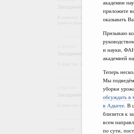
академии нау
Заседание Правительства (2026 г
приложите вс
В повестке: об исполнении бюджетов го
оказывать В
проекты федеральных законов.
Призываю кол
2
руководством
21 мая 2026
и науки, ФАН
Заседание Правительства (2026 г
академией на
В повестке: проекты федеральных законо
Теперь неско
1
Мы подведём
уборки урож
14 мая 2026
Заседание Правительства (2026 г
обсуждать в
в Адыгее
. В
В повестке: проекты федеральных закон
близится к з
всем направл
по сути, пос
6 мая 2026