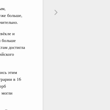
ым,
 уже больше,
чительно.
свёкле и
я больше
ктам достигла
ийского
лись этим
грарии в 16
ерб
 могли