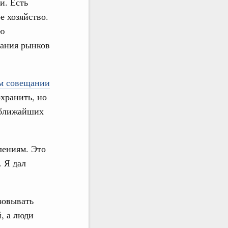
и. Есть
е хозяйство.
ию
вания рынков
м совещании
охранить, но
и ближайших
лениям. Это
. Я дал
зовывать
, а люди