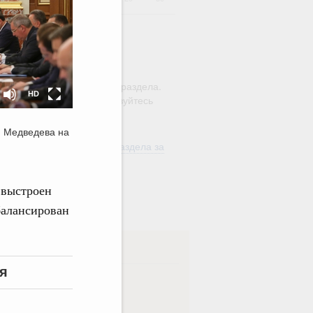
HD
SD
ю этого календаря поиск
ляется в рамках текущего раздела.
HD
а по всему сайту воспользуйтесь
м
"Поиск"
я Медведева на
ть материалы текущего раздела за
од
 выстроен
в
балансирован
ска
я
ная
Еженедельная