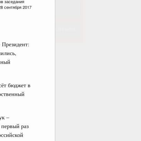
ов заседания
28 сентября 2017
Подписаться
 Президент:
чились,
нный
Подписаться
сёт бюджет в
рственный
ук –
 первый раз
оссийской