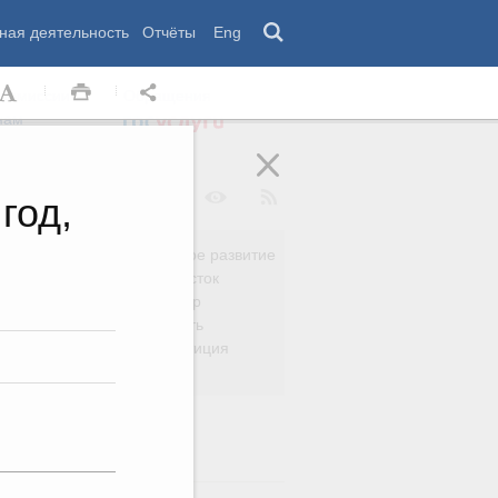
ная деятельность
Отчёты
Eng
 комиссии
Обращения
нам
год,
Региональное развитие
да
Дальний Восток
вязь
Россия и мир
Безопасность
сть
Право и юстиция
яйство