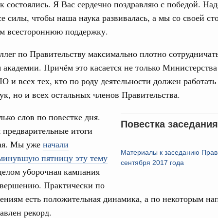
к состоялись. Я Вас сердечно поздравляю с победой. На
од, №18)
е силы, чтобы наша наука развивалась, а мы со своей ст
сударственных внебюджетных фондов за 2025 год,
ам всестороннюю поддержку.
лег по Правительству максимально плотно сотрудничать
1 мая, четверг
 академии. Причём это касается не только Министерства
О и всех тех, кто по роду деятельности должен работать
од, №17)
ук, но и всех остальных членов Правительства.
в.
лько слов по повестке дня.
Повестка заседания
4 мая, четверг
 предварительные итоги
ая. Мы уже
начали
Материалы к заседанию Прав
од, №16)
 минувшую пятницу эту тему
сентября 2017 года
 целом уборочная кампания
ов, бюджетные ассигнования.
авершению. Практически по
6 мая, среда
ениям есть положительная динамика, а по некоторым на
тавлен рекорд.