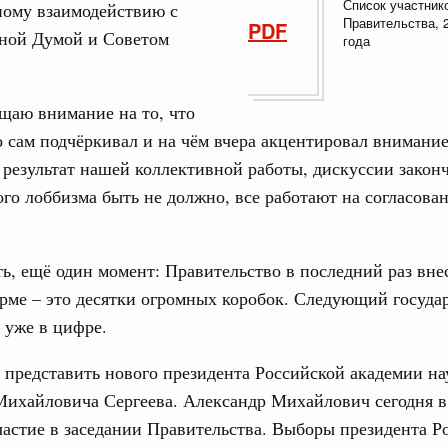
Список участник
ному взаимодействию с
од, №21)
Правительства, 
PDF
нной Думой и Советом
года
ов, бюджетные ассигнования.
1 июня, четверг
щаю внимание на то, что
Email
 сам подчёркивал и на чём вчера акцентировал внимание
од, №20)
 результат нашей коллективной работы, дискуссии закон
го лоббизма быть не должно, все работают на согласова
хождения предприятиями ЖКХ и электроэнергетики
 и задачах по подготовке к прохождению осенне-зимнего
ть, ещё один момент: Правительство в последний раз вне
3 июня, среда
рме – это десятки огромных коробок. Следующий госуда
 уже в цифре.
од, №19)
 представить нового президента Российской академии на
Михайловича Сергеева. Александр Михайлович сегодня в
8 мая, четверг
астие в заседании Правительства. Выборы президента Р