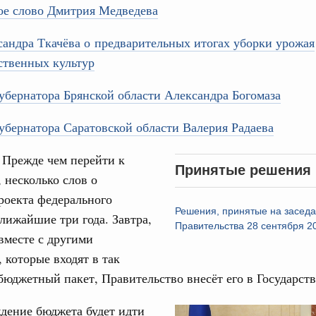
ое слово Дмитрия Медведева
авительства
андра Ткачёва о предварительных итогах уборки урожая
ственных культур
бернатора Брянской области Александра Богомаза
Кален
0 июля, четверг
бернатора Саратовской области Валерия Радаева
ПН
Прежде чем перейти к
од, №26)
Принятые решения
, несколько слов о
ов, бюджетные ассигнования.
роекта федерального
Решения, принятые на засед
лижайшие три года. Завтра,
3 июля, четверг
3
Правительства 28 сентября 2
 вместе с другими
10
 которые входят в так
од, №25)
юджетный пакет, Правительство внесёт его в Государст
17
ов
дение бюджета будет идти
Video
6 июля, четверг
24