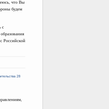
деюсь, что Вы
ороны будем
 с
 образования
 с Российской
ительства 28
правлениям,