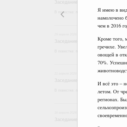
Заседание Правительства (2026 г
Я имею в ви
В повестке: проекты федеральных закон
намолочено б
чем в 2016 г
2
29 апреля 2026
Кроме того, 
Заседание Правительства (2026 г
гречихе. Уве
В повестке: проекты федеральных законо
овощей в отк
70%. Успешно
21
животноводс
21 апреля 2026
Заседание Правительства (2026 г
И всё это – 
летом. От чр
В повестке: проекты федеральных законо
регионах. Бы
16
сельхозпроиз
16 апреля 2026
своевременно
Заседание Правительства (2026 г