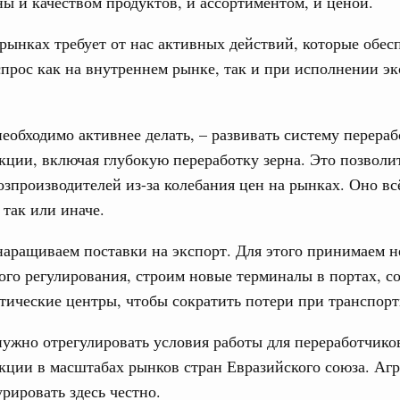
ы и качеством продуктов, и ассортиментом, и ценой.
 марта, четверг
рынках требует от нас активных действий, которые обес
прос как на внутреннем рынке, так и при исполнении э
од, №8)
ов, бюджетные ассигнования.
необходимо активнее делать, – развивать систему перера
 марта, четверг
кции, включая глубокую переработку зерна. Это позволи
озпроизводителей из-за колебания цен на рынках. Оно вс
од, №7)
 так или иначе.
ов, бюджетные ассигнования.
1
аращиваем поставки на экспорт. Для этого принимаем 
го регулирования, строим новые терминалы в портах, с
тические центры, чтобы сократить потери при транспорт
Показать еще
нужно отрегулировать условия работы для переработчико
кции в масштабах рынков стран Евразийского союза. Аг
рировать здесь честно.