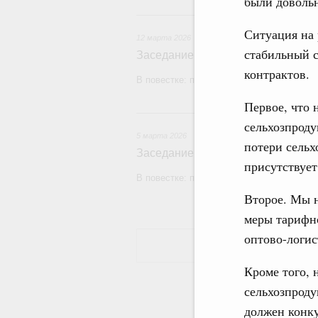
были довольн
12
Ситуация на 
12 марта 2026
стабильный с
Заседание Правительства (2026 г
контрактов.
В повестке: проекты федеральных закон
Первое, что 
5
сельхозпроду
5 марта 2026
потери сельх
Заседание Правительства (2026 г
присутствует
В повестке: проекты федеральных закон
Второе. Мы н
меры тарифно
оптово-логис
Кроме того, 
сельхозпроду
должен конку