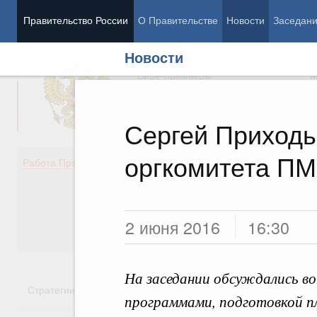
Правительство России
О Правительстве
Новости
Заседан
Новости
Председатель Правительства
М
Вице-премьеры
М
Сергей Приходь
оргкомитета П
Демография
Занято
Работа Правительства
Здоровье
Технол
Образование
Эконом
Культура
Финан
Общество
Социал
2 июня 2016
16:30
Государство
На заседании обсуждались воп
Стратегии
Государственные программы
Национальн
программами, подготовкой п