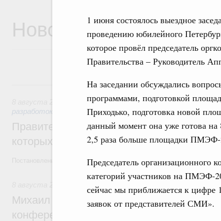
Новости
1 июня состоялось выездное засед
проведению юбилейного Петербург
которое провёл председатель оргк
Правительства – Руководитель Ап
На заседании обсуждались вопросы
8 августа, суббота
программами, подготовкой площад
8 августа 2026
,
Государственная политика в сфере научны
Приходько, подготовка новой пло
разработок
данный момент она уже готова на
Правительство расширило перечень пре
2,5 раза больше площадки ПМЭФ-
которых освобождаются от НДФЛ
Председатель организационного к
Постановление от 5 августа 2026 года №978
категорий участников на ПМЭФ-20
8 августа 2026
,
Отрасль информационных технологий
сейчас мы приближается к цифре 
Михаил Мишустин дал поручения по итог
заявок от представителей СМИ».
конференции «Цифровая индустрия пр