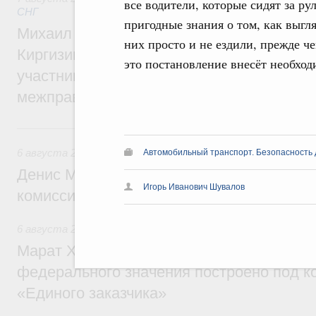
все водители, которые сидят за р
СНГ
пригодные знания о том, как выгл
Михаил Мишустин принял участие во вст
них просто и не ездили, прежде че
Киргизии Садыра Жапарова с главами де
это постановление внесёт необход
участников заседания Евразийского
межправительственного совета
6 августа, четверг
6 августа 2026
,
Общие вопросы промышленной политики
Автомобильный транспорт. Безопасность
Денис Мантуров провёл заседание Прав
Игорь Иванович Шувалов
комиссии по промышленности
6 августа 2026
,
Регулирование в сфере строительства
Марат Хуснуллин: Более 130 социальных
федерального значения построено под к
«Единого заказчика»