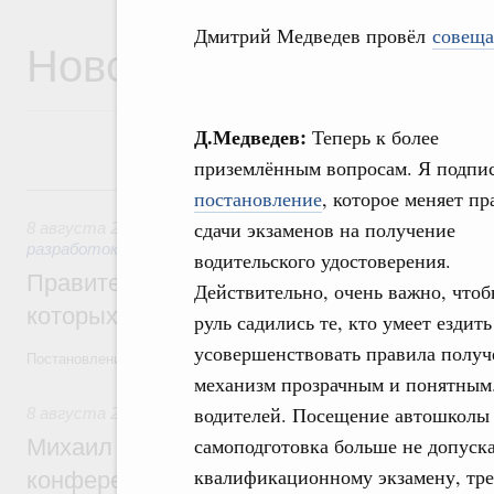
Дмитрий Медведев провёл
совеща
Новости
Д.Медведев:
Теперь к более
приземлённым вопросам. Я подпи
8 августа, суббота
постановление
, которое меняет пр
сдачи экзаменов на получение
8 августа 2026
,
Государственная политика в сфере научны
разработок
водительского удостоверения.
Правительство расширило перечень пре
Действительно, очень важно, чтоб
которых освобождаются от НДФЛ
руль садились те, кто умеет ездит
усовершенствовать правила получе
Постановление от 5 августа 2026 года №978
механизм прозрачным и понятным.
водителей. Посещение автошколы 
8 августа 2026
,
Отрасль информационных технологий
самоподготовка больше не допуска
Михаил Мишустин дал поручения по итог
квалификационному экзамену, тре
конференции «Цифровая индустрия пр