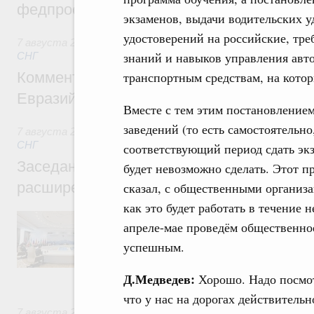
федпроекта «Профессионалитет»
экзаменов, выдачи водительских 
удостоверений на российские, тре
7 августа 2026
,
Евразийский экономический союз. Интегр
знаний и навыков управления авт
СНГ
транспортным средствам, на котор
Комментарий Алексея Оверчука по итога
Евразийского межправительственного со
Вместе с тем этим постановлением
заведений (то есть самостоятельно
7 августа 2026
,
Евразийский экономический союз. Интегр
СНГ
соответствующий период сдать экз
Заседание Евразийского межправительст
будет невозможно сделать. Этот п
расширенном составе
сказал, с общественными организа
как это будет работать в течение 
В повестке заседания актуальные задачи 
апреле-мае проведём общественное
числе совершенствование кооперации в о
регулирования и администрирования, разв
успешным.
обеспечение продовольственной безопасн
железнодорожных перевозок, формирован
Д.Медведев:
Хорошо. Надо посмотр
рынка.
что у нас на дорогах действительн
7 августа 2026
,
Евразийский экономический союз. Интегр