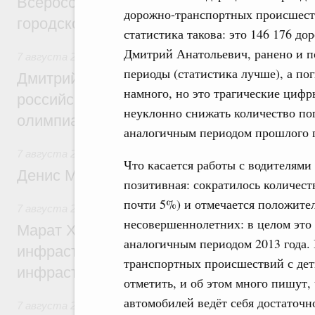
Всероссийского конкурса лучших проект
дорожно-транспортных происшест
городской среды
статистика такова: это 146 176 д
Дмитрий Анатольевич, ранено и п
7 августа 2026
,
Отрасль информационных технологий
периоды (статистика лучше), а п
Дмитрий Чернышенко и Сергей Кравцов 
намного, но это трагические цифр
российскую сборную с победой на Межд
неуклонно снижать количество по
олимпиаде по искусственному интеллект
аналогичным периодом прошлого 
7 августа 2026
,
Общие вопросы промышленной политики
Что касается работы с водителями
Денис Мантуров посетил Ярославскую о
позитивная: сократилось количеств
почти 5%) и отмечается положите
7 августа 2026
,
Бюджеты субъектов Федерации. Межбюд
несовершеннолетних: в целом эт
Марат Хуснуллин: 15 объектов спортивн
аналогичным периодом 2013 года. 
инфраструктуры построили и обновили б
транспортных происшествий с дет
инфраструктурным кредитам
отметить, и об этом много пишут,
автомобилей ведёт себя достаточн
7 августа 2026
,
Развитие сельских территорий