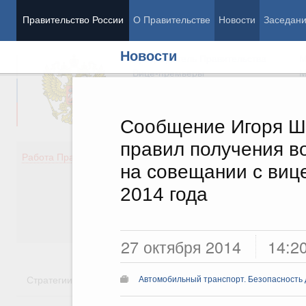
Правительство России
О Правительстве
Новости
Заседан
Новости
Председатель Правительства
М
Вице-премьеры
М
Сообщение Игоря Ш
правил получения в
Демография
Занято
Работа Правительства
на совещании с виц
Здоровье
Технол
Образование
Эконом
2014 года
Культура
Финан
Общество
Социал
Государство
27 октября 2014
14:2
Стратегии
Государственные программы
Национальн
Автомобильный транспорт. Безопасность