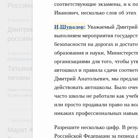
соответствующие экзамены, и к по
России»
Иванович, несколько слов об этих
8 августа 2026
,
Спорт высших достижений и массовый сп
И.Шувалов:
Уважаемый Дмитрий 
Дмитрий Чернышенко и Михаил Дегтярёв
выполняем мероприятия государс
россиян с Днём физкультурника
безопасности на дорогах и достат
образования и науки, Министерст
8 августа 2026
,
Социальные инновации. Некоммерческие ор
Добровольчество и волонтёрство. Благотворительност
организациями для того, чтобы ут
Татьяна Голикова поздравила волонтёров
автошкол и правила сдачи соотве
летием
Дмитрий Анатольевич, мы предлаг
действовать автошколы. Было оче
Заместитель Председателя Правительства Татьяна Голикова поздра
часто школы не работали как учеб
Всероссийского общественного движения «Волонтёры-медики» с 10
или просто продавали право на во
7 августа, пятница
никаких профессиональных навыков
7 августа 2026
,
Экономика городов. Городская среда
Разрешите несколько цифр. В резу
Марат Хуснуллин провёл заседание ком
Российской Федерации за период 