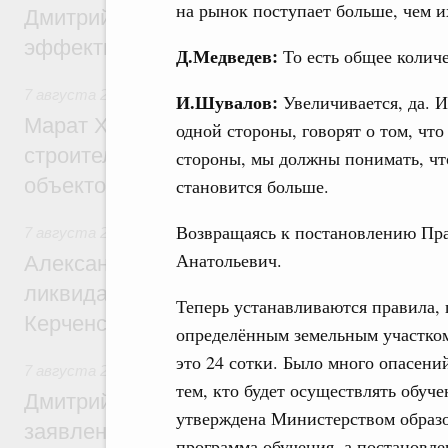
на рынок поступает больше, чем 
Дмитрий Патрушев: Синхронизация госп
эффективность поддержки сельских тер
Д.Медведев:
То есть общее колич
7 августа 2026
,
Экономика городов. Городская среда
И.Шувалов:
Увеличивается, да. И
Марат Хуснуллин: «Единый заказчик» з
одной стороны, говорят о том, что
строительство и реконструкцию более 3
стороны, мы должны понимать, чт
объектов
становится больше.
Возвращаясь к постановлению Пра
7 августа 2026
,
Чрезвычайные ситуации и ликвидация их 
Анатольевич.
Александр Козлов провёл заседание пра
ликвидации последствий чрезвычайной с
Теперь устанавливаются правила,
Керченском проливе
определённым земельным участком
это 24 сотки. Было много опасени
7 августа 2026
,
Среднее профессиональное образование
тем, кто будет осуществлять обуч
Дмитрий Чернышенко: Установлен рекорд
утверждена Министерством образо
заявлений от абитуриентов колледжей и
программа обучения, а постановл