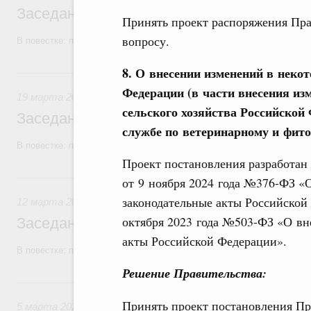
Заседание Правительства (2026 год, №1
Принять проект распоряжения Пра
вопросу.
В повестке: проекты федеральных законов, бюджетные ассигновани
8. О внесении изменений в неко
19 марта, четверг
Федерации (в части внесения из
19 марта 2026
сельского хозяйства Российской
Заседание Правительства (2026 год, №9)
службе по ветеринарному и фито
В повестке: проекты федеральных законов.
Проект постановления разработан 
12 марта, четверг
от 9 ноября 2024 года №376-ФЗ «
законодательные акты Российской
12 марта 2026
октября 2023 года №503-ФЗ «О вн
Заседание Правительства (2026 год, №8)
акты Российской Федерации».
В повестке: проекты федеральных законов, бюджетные ассигновани
Решение Правительства:
5 марта, четверг
Принять проект постановления Пр
5 марта 2026