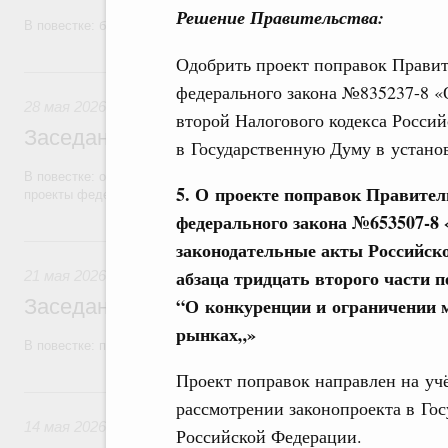
Решение Правительства:
В повестке: бюджетные ассигнования.
Одобрить проект поправок Правит
28 мая, четверг
федерального закона №835237-8 «О
28 мая 2026
второй Налогового кодекса Росси
Заседание Правительства (2026 год, №1
в Государственную Думу в устано
В повестке: об исполнении бюджетов государственных внебюджетны
5. О проекте поправок Правител
проекты федеральных законов.
федерального закона №653507-8 
21 мая, четверг
законодательные акты Российск
абзаца тридцать второго части 
21 мая 2026
“О конкуренции и ограничении 
Заседание Правительства (2026 год, №1
рынках„»
В повестке: проекты федеральных законов.
Проект поправок направлен на уч
14 мая, четверг
рассмотрении законопроекта в Го
14 мая 2026
Российской Федерации.