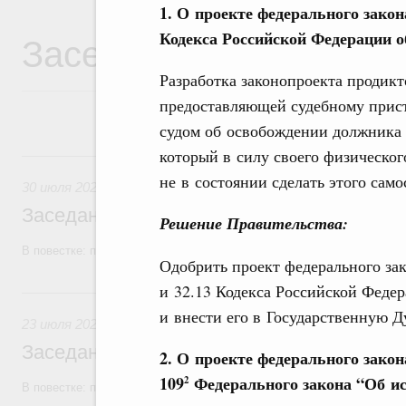
1. О проекте федерального закон
Заседания Правитель
Кодекса Российской Федерации 
Разработка законопроекта продикт
предоставляющей судебному прист
судом об освобождении должника 
который в силу своего физическог
30 июля, четверг
не в состоянии сделать этого само
30 июля 2026
Заседание Правительства (2026 год, №2
Решение Правительства:
В повестке: проекты федеральных законов, бюджетные ассигновани
Одобрить проект федерального зак
и 32.13 Кодекса Российской Фед
23 июля, четверг
и внести его в Государственную Д
23 июля 2026
Заседание Правительства (2026 год, №2
2. О проекте федерального зако
109
Федерального закона “Об и
2
В повестке: проекты федеральных законов