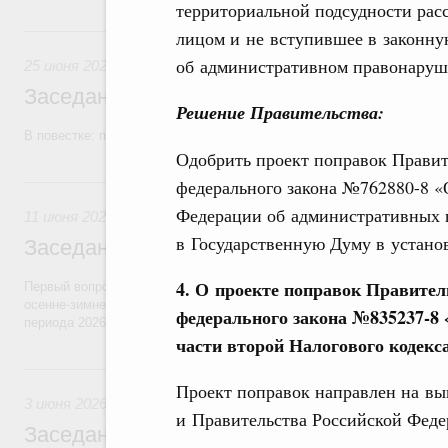
территориальной подсудности ра
25 июня, четверг
лицом и не вступившее в законну
об административном правонаруш
25 июня 2026
Заседание Правительства (2026 год, №2
Решение Правительства:
В повестке: проекты федеральных законов, бюджетные ассигновани
Одобрить проект поправок Правит
11 июня, четверг
федерального закона №762880-8 «
Федерации об административных 
11 июня 2026
в Государственную Думу в устано
Заседание Правительства (2026 год, №2
4. О проекте поправок Правител
Первый вопрос повестки – об итогах прохождения предприятиями ЖК
осенне-зимнего периода 2025–2026 годов и задачах по подготовке к
федерального закона №835237-8 
периода 2026–2027 годов.
части второй Налогового кодекс
3 июня, среда
Проект поправок направлен на в
3 июня 2026
и Правительства Российской Феде
Заседание Правительства (2026 год, №1