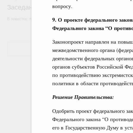
вопросу.
Заседание Правительства (2026 год, №7)
9. О проекте федерального зако
В повестке: проекты федеральных законов, бюджетные ассигновани
Федерального закона “О противо
Законопроект направлен на повы
Показать еще
межведомственного органа (федер
деятельности федеральных органо
органов субъектов Российской Фе
по противодействию экстремистск
политики в области противодейст
Решение Правительства:
Одобрить проект федерального за
Федерального закона “О противод
его в Государственную Думу в ус