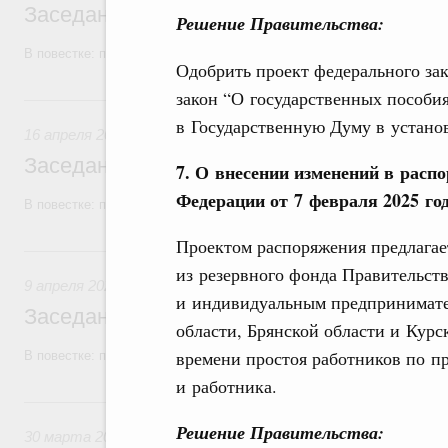
Заседание Правительства (2026 год, №1
Решение Правительства:
В повестке: проекты федеральных законов.
Одобрить проект федерального за
закон “О государственных пособи
16 апреля, четверг
в Государственную Думу в устано
16 апреля 2026
Заседание Правительства (2026 год, №1
7. О внесении изменений в расп
Федерации от 7 февраля 2025 го
В повестке: проекты федеральных законов.
Проектом распоряжения предлагае
9 апреля, четверг
из резервного фонда Правительст
9 апреля 2026
и индивидуальным предпринимате
Заседание Правительства (2026 год, №11
области, Брянской области и Курс
времени простоя работников по п
В повестке: проекты федеральных законов.
и работника.
30 марта, понедельник
Решение Правительства:
30 марта 2026