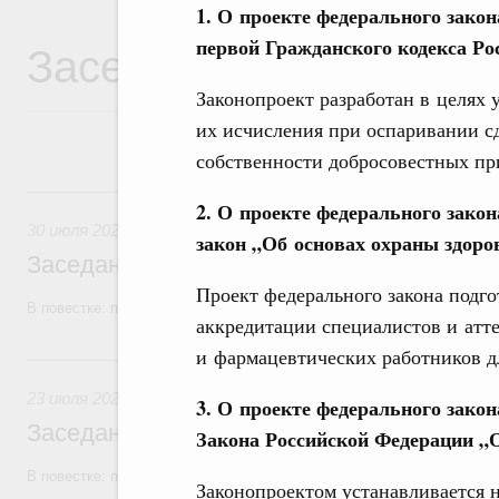
1. О проекте федерального закон
Заседания Правитель
первой Гражданского кодекса Ро
Законопроект разработан в целях 
их исчисления при оспаривании с
собственности добросовестных пр
30 июля, четверг
2.
О проекте федерального зако
30 июля 2026
закон „Об основах охраны здоро
Заседание Правительства (2026 год, №2
Проект федерального закона подг
В повестке: проекты федеральных законов, бюджетные ассигновани
аккредитации специалистов и атт
и фармацевтических работников д
23 июля, четверг
23 июля 2026
3.
О проекте федерального закон
Заседание Правительства (2026 год, №2
Закона Российской Федерации „
В повестке: проекты федеральных законов
Законопроектом устанавливается 