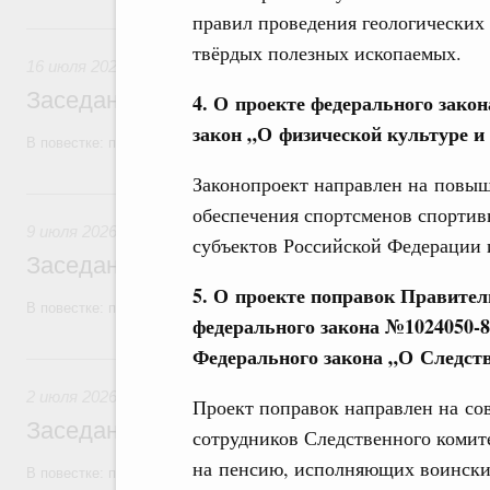
правил проведения геологических
16 июля, четверг
твёрдых полезных ископаемых.
16 июля 2026
Заседание Правительства (2026 год, №2
4.
О проекте федерального зако
закон „О физической культуре и
В повестке: проекты федеральных законов, бюджетные ассигновани
Законопроект направлен на повы
9 июля, четверг
обеспечения спортсменов спортив
9 июля 2026
субъектов Российской Федерации 
Заседание Правительства (2026 год, №2
5.
О проекте поправок Правител
В повестке: проекты федеральных законов, бюджетные ассигновани
федерального закона №1024050-8
Федерального закона „О Следст
2 июля, четверг
2 июля 2026
Проект поправок направлен на с
Заседание Правительства (2026 год, №2
сотрудников Следственного комите
на пенсию, исполняющих воинский
В повестке: проекты федеральных законов.