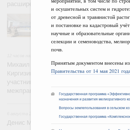
мероприятий, в том числе по стр
расширенном составе
и осушительных систем и гидроте
В повестке заседания актуальные задачи 
от древесной и травянистой раст
числе совершенствование кооперации в о
и постановке на кадастровый учёт
регулирования и администрирования, разв
обеспечение продовольственной безопасн
научные и образовательные орган
железнодорожных перевозок, формирован
селекции и семеноводства, мелио
рынка.
почв.
12 часов назад
,
Евразийский экономический союз. Интегра
Принятым документом внесены и
Михаил Мишустин принял участие во вст
Правительства от 14 мая 2021 го
Киргизии Садыра Жапарова с главами де
участников заседания Евразийского
межправительственного совета
Государственная программа «Эффективное
назначения и развития мелиоративного к
Вчера
Вопросы землепользования в сельском хо
6 августа 2026
,
Общие вопросы промышленной политики
Государственная программа «Комплексное
Денис Мантуров провёл заседание Прав