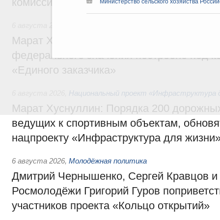
комиссии по промышленности
Министерство сельского хозяйства Росси
6 августа 2026
,
Регулирование в сфере строительства
Марат Хуснуллин: Более 130 социальных
федерального значения построено под к
«Единого заказчика»
6 августа 2026
,
Национальный проект «Инфраструктура д
Марат Хуснуллин: Порядка 200 дорожных
ведущих к спортивным объектам, обновят
нацпроекту «Инфраструктура для жизни
6 августа 2026
,
Молодёжная политика
Дмитрий Чернышенко, Сергей Кравцов и
Росмолодёжи Григорий Гуров поприветс
участников проекта «Кольцо открытий»