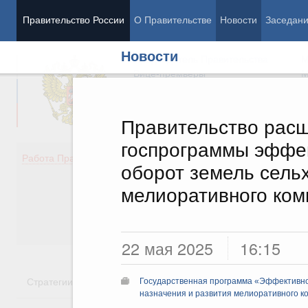
Правительство России
О Правительстве
Новости
Заседан
Новости
Председатель Правительства
М
Вице-премьеры
М
Правительство рас
госпрограммы эффек
Демография
Занято
Работа Правительства
оборот земель сель
Здоровье
Технол
Образование
Эконом
мелиоративного ком
Культура
Финан
Общество
Социал
Государство
22 мая 2025
16:15
Стратегии
Государственные программы
Национальн
Государственная программа «Эффективное
назначения и развития мелиоративного к