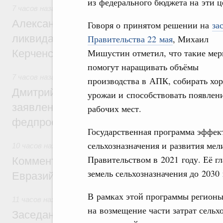
из федерального бюджета на эти ц
7 часов назад
,
Чрезвычайные ситуации и ликвидация их по
Александр Козлов провёл заседание пра
Говоря о принятом решении на
за
ликвидации последствий чрезвычайной с
Правительства 22 мая
, Михаил
Мишустин отметил, что такие ме
Керченском проливе
помогут наращивать объёмы
7 часов назад
,
Среднее профессиональное образование
производства в АПК, собирать хо
Дмитрий Чернышенко: Установлен рекорд
урожаи и способствовать появлен
заявлений от абитуриентов колледжей и
рабочих мест.
федпроекта «Профессионалитет»
Государственная программа эффек
сельхозназначения и развития ме
10 часов назад
,
Евразийский экономический союз. Интегра
Правительством в 2021 году. Её гл
Комментарий Алексея Оверчука по итога
земель сельхозназначения до 2030 
Евразийского межправительственного со
В рамках этой программы регион
11 часов назад
,
Евразийский экономический союз. Интегра
на возмещение части затрат сель
Заседание Евразийского межправительст