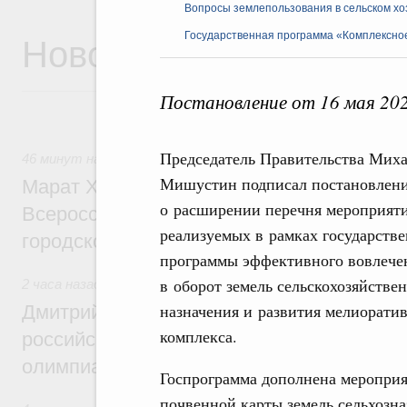
Вопросы землепользования в сельском хо
Новости
Государственная программа «Комплексное
Постановление от 16 мая 20
Председатель Правительства Мих
46 минут назад
,
Экономика городов. Городская среда
Мишустин подписал постановлен
Марат Хуснуллин провёл заседание ком
о расширении перечня мероприят
Всероссийского конкурса лучших проект
реализуемых в рамках государств
городской среды
программы эффективного вовлече
в оборот земель сельскохозяйстве
2 часа назад
,
Отрасль информационных технологий
назначения и развития мелиорати
Дмитрий Чернышенко и Сергей Кравцов 
комплекса.
российскую сборную с победой на Межд
олимпиаде по искусственному интеллект
Госпрограмма дополнена меропри
почвенной карты земель сельхозна