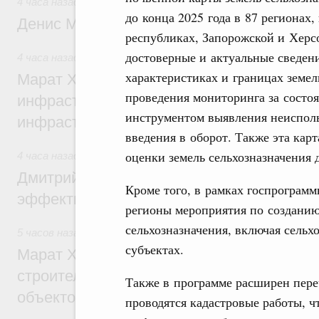
4 часа назад
,
Общие вопросы промышленной политики
до конца 2025 года в 87 регионах
Денис Мантуров посетил Ярославскую о
республиках, Запорожской и Херс
достоверные и актуальные сведен
4 часа назад
,
Бюджеты субъектов Федерации. Межбюдже
характеристиках и границах земел
Марат Хуснуллин: 15 объектов спортивн
проведения мониторинга за состо
инфраструктуры построили и обновили б
инструментом выявления неисполь
инфраструктурным кредитам
введения в оборот. Также эта кар
оценки земель сельхозназначения 
4 часа назад
,
Развитие сельских территорий
Дмитрий Патрушев: Синхронизация госп
Кроме того, в рамках госпрограм
эффективность поддержки сельских тер
регионы мероприятия по созданию
сельхозназначения, включая сельх
5 часов назад
,
Экономика городов. Городская среда
субъектах.
Марат Хуснуллин: «Единый заказчик» з
строительство и реконструкцию более 3
Также в программе расширен пере
объектов
проводятся кадастровые работы, ч