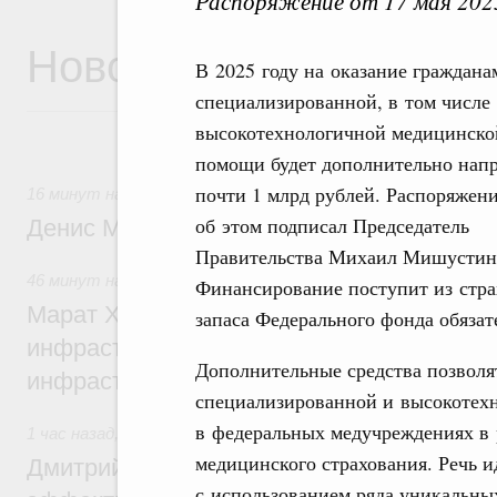
Распоряжение от 17 мая 202
Новости
В 2025 году на оказание граждана
специализированной, в том числе
высокотехнологичной медицинско
помощи будет дополнительно нап
почти 1 млрд рублей. Распоряжен
16 минут назад
,
Общие вопросы промышленной политики
об этом подписал Председатель
Денис Мантуров посетил Ярославскую о
Правительства Михаил Мишустин
46 минут назад
,
Бюджеты субъектов Федерации. Межбюд
Финансирование поступит из стра
Марат Хуснуллин: 15 объектов спортивн
запаса Федерального фонда обязат
инфраструктуры построили и обновили б
Дополнительные средства позволя
инфраструктурным кредитам
специализированной и высокотех
в федеральных медучреждениях в 
1 час назад
,
Развитие сельских территорий
медицинского страхования. Речь 
Дмитрий Патрушев: Синхронизация госп
с использованием ряда уникальны