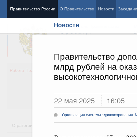
Правительство России
О Правительстве
Новости
Заседан
Новости
Председатель Правительства
М
Вице-премьеры
М
Правительство допо
млрд рублей на ока
Демография
Занято
Работа Правительства
высокотехнологичн
Здоровье
Технол
Образование
Эконом
Культура
Финан
Общество
Социал
22 мая 2025
16:05
Государство
Организация системы здравоохранения. 
Стратегии
Государственные программы
Национальн