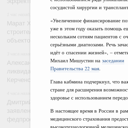
эффективность поддержки сельских тер
сосудистой хирургии и трансплан
1 час назад
,
Экономика городов. Городская среда
«Увеличенное финансирование по
Марат Хуснуллин: «Единый заказчик» з
уже в этом году оказать помощь е
строительство и реконструкцию более 3
нескольким сотням пациентов с о
объектов
серьёзными диагнозами. Речь зача
идёт о спасении жизней», – отмет
3 часа назад
,
Чрезвычайные ситуации и ликвидация их пос
Михаил Мишустин на
заседании
Александр Козлов провёл заседание пра
Правительства 22 мая
.
ликвидации последствий чрезвычайной с
Керченском проливе
Глава кабмина подчеркнул, что ва
стране для расширения возможнос
4 часа назад
,
Среднее профессиональное образование
здоровье с использованием перед
Дмитрий Чернышенко: Установлен рекорд
заявлений от абитуриентов колледжей и
В настоящее время в России в рам
медицинского страхования предост
федпроекта «Профессионалитет»
высокотехнологичной медицинской