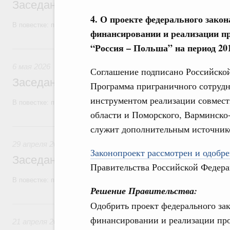
Заседание Правительства (2026 год, №1
4. О проекте федерального зако
В повестке: проекты федеральных законов, бюджетные ассигновани
финансировании и реализации п
“Россия – Польша” на период 20
6 мая, среда
6 мая 2026
Соглашение подписано Российской
Заседание Правительства (2026 год, №1
Программа приграничного сотрудн
инструментом реализации совмес
В повестке: проекты федеральных законов, бюджетные ассигновани
области и Поморского, Варминско
29 апреля, среда
служит дополнительным источник
29 апреля 2026
Законопроект рассмотрен и одобре
Заседание Правительства (2026 год, №1
Правительства Российской Федера
В повестке: проекты федеральных законов.
Решение Правительства:
21 апреля, вторник
Одобрить проект федерального за
финансировании и реализации про
21 апреля 2026