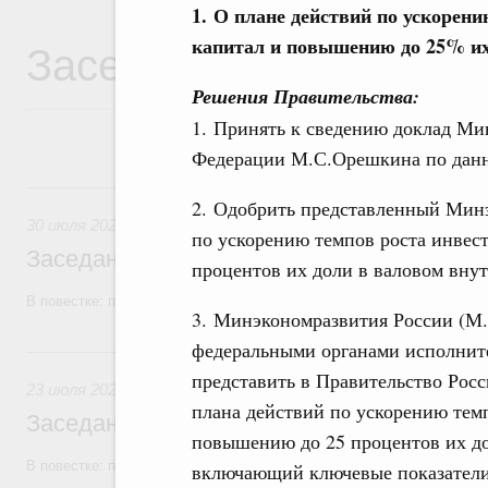
1.
О плане действий по ускорени
Заседания Правитель
капитал и повышению до 25% их
Решения Правительства:
1. Принять к сведению доклад Ми
Федерации М.С.Орешкина по данн
30 июля, четверг
2. Одобрить представленный Минэ
30 июля 2026
по ускорению темпов роста инвес
Заседание Правительства (2026 год, №2
процентов их доли в валовом внут
В повестке: проекты федеральных законов, бюджетные ассигновани
3. Минэкономразвития России (М
федеральными органами исполните
23 июля, четверг
представить в Правительство Росс
23 июля 2026
плана действий по ускорению тем
Заседание Правительства (2026 год, №2
повышению до 25 процентов их до
В повестке: проекты федеральных законов
включающий ключевые показатели