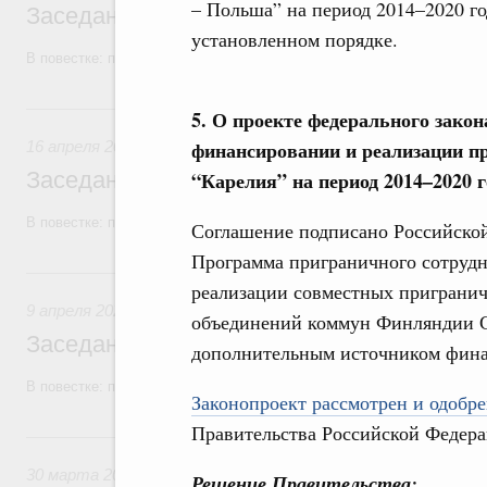
– Польша” на период 2014–2020 го
Заседание Правительства (2026 год, №1
установленном порядке.
В повестке: проекты федеральных законов.
16 апреля, четверг
5. О проекте федерального зако
финансировании и реализации п
16 апреля 2026
Заседание Правительства (2026 год, №1
“Карелия” на период 2014–2020 
В повестке: проекты федеральных законов.
Соглашение подписано Российской
Программа приграничного сотрудн
9 апреля, четверг
реализации совместных пригранич
9 апреля 2026
объединений коммун Финляндии С
Заседание Правительства (2026 год, №11
дополнительным источником фина
В повестке: проекты федеральных законов.
Законопроект рассмотрен и одобре
Правительства Российской Федера
30 марта, понедельник
30 марта 2026
Решение Правительства: