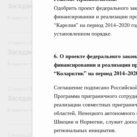
Заседание Правительства (2026 год, №1
Одобрить проект федерального за
финансировании и реализации пр
В повестке: проекты федеральных законов, бюджетные ассигновани
“Карелия” на период 2014–2020 го
19 марта, четверг
установленном порядке.
19 марта 2026
Заседание Правительства (2026 год, №9)
6. О проекте федерального зако
финансировании и реализации п
В повестке: проекты федеральных законов.
“Коларктик” на период 2014–202
12 марта, четверг
Соглашение подписано Российской
12 марта 2026
Программа приграничного сотрудн
Заседание Правительства (2026 год, №8)
реализации совместных приграни
В повестке: проекты федеральных законов, бюджетные ассигновани
областей, Ненецкого автономного
Швеции и Норвегии, служит допо
5 марта, четверг
региональных инициатив.
5 марта 2026