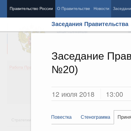
Правительство России
О Правительстве
Новости
Заседан
Заседания Правительства
Председатель Правительства
М
Вице-премьеры
М
Заседание Прав
№20)
Демография
Занято
Работа Правительства
Здоровье
Технол
Образование
Эконом
Культура
Финан
Общество
Социал
12 июля 2018
13:00
Государство
Повестка
Стенограмма
Приня
Стратегии
Государственные программы
Национальн