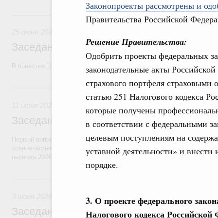
Законопроекты рассмотрены и одо
25 июня, четверг
Правительства Российской Федера
25 июня 2026
Решение Правительства:
Заседание Правительства (2026 год, №2
Одобрить проекты федеральных за
В повестке: проекты федеральных законов, бюджетные ассигновани
законодательные акты Российской
страхового портфеля страховыми 
11 июня, четверг
статью 251 Налогового кодекса Ро
11 июня 2026
которые получены профессиональ
Заседание Правительства (2026 год, №2
в соответствии с федеральными за
целевым поступлениям на содержа
Первый вопрос повестки – об итогах прохождения предприятиями ЖК
осенне-зимнего периода 2025–2026 годов и задачах по подготовке к
уставной деятельности» и внести
периода 2026–2027 годов.
порядке.
3 июня, среда
3 июня 2026
3. О проекте федерального закон
Заседание Правительства (2026 год, №1
Налогового кодекса Российской Ф