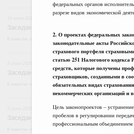
федеральных органов исполнитель
16 июля, четверг
разрезе видов экономической дея
16 июля 2026
Заседание Правительства (2026 год, №2
2. О проектах федеральных зако
В повестке: проекты федеральных законов, бюджетные ассигновани
законодательные акты Российско
страхового портфеля страховыми
9 июля, четверг
статью 251 Налогового кодекса 
9 июля 2026
средств, которые получены про
Заседание Правительства (2026 год, №2
страховщиков, созданными в соо
обязательных видах страхования
В повестке: проекты федеральных законов, бюджетные ассигновани
некоммерческих организаций и в
2 июля, четверг
Цель законопроектов – устранени
2 июля 2026
пробелов в регулировании переда
Заседание Правительства (2026 год, №2
профессиональным объединением 
В повестке: проекты федеральных законов.