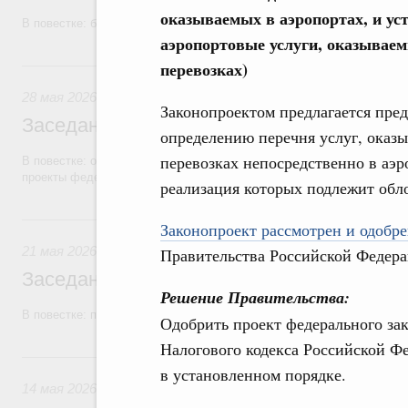
оказываемых в аэропортах, и ус
В повестке: бюджетные ассигнования.
аэропортовые услуги, оказывае
28 мая, четверг
перевозках)
28 мая 2026
Законопроектом предлагается пре
Заседание Правительства (2026 год, №1
определению перечня услуг, ока
перевозках непосредственно в аэ
В повестке: об исполнении бюджетов государственных внебюджетны
проекты федеральных законов.
реализация которых подлежит об
21 мая, четверг
Законопроект рассмотрен и одобре
21 мая 2026
Правительства Российской Федера
Заседание Правительства (2026 год, №1
Решение Правительства:
В повестке: проекты федеральных законов.
Одобрить проект федерального зак
Налогового кодекса Российской Ф
14 мая, четверг
в установленном порядке.
14 мая 2026