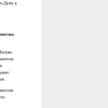
ую Думу в
ичества
Москве.
ументом
 и
лужит
ив.
омиссии
ти.