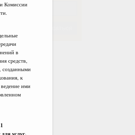
ии Комиссии
сти.
Подписаться
дельные
ередачи
енений в
ия средств,
, созданными
Подписаться
хования, к
 ведение ими
новленном
21
 для услуг,