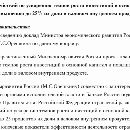
ействий по ускорению темпов роста инвестиций в осн
овышению до 25% их доли в валовом внутреннем прод
авительства:
 сведению доклад Министра экономического развития Ро
Кален
.С.Орешкина по данному вопросу.
ассовый спорт
 представленный Минэкономразвития России проект план
гтярёв поздравили россиян с Днём
ПН
ю темпов роста инвестиций в основной капитал и повыш
 доли в валовом внутреннем продукте.
еские организации. Добровольчество и волонтёрство.
мразвития России (М.С.Орешкину) совместно с заинтер
онтёров-медиков с 10-летием
3
 органами исполнительной власти и Банком России под
а Татьяна Голикова поздравила участников
в Правительство Российской Федерации отраслевой разд
 «Волонтёры-медики» с 10-летним юбилеем.
10
ий по ускорению темпов роста инвестиций в основной к
Вчера
17
 25 процентов их доли в валовом внутреннем продукте
реда
ключевые показатели эффективности деятельности отра
24