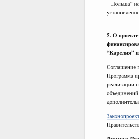
– Польша” на
установленно
5. О проект
финансирова
“Карелия” н
Соглашение п
Программа п
реализации 
объединений
дополнитель
Законопроект
Правительств
Решение Пра