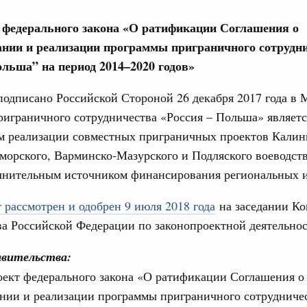
е федерального закона «О ратификации Соглашения о
вцов и руководитель Росмолодёжи Григорий
нии и реализации программы приграничного сотрудн
ов проекта «Кольцо открытий»
ольша” на период 2014–2020 годов»
юз. Интеграция на пространстве СНГ
тельственного совета в узком составе
одписано Российской Стороной 26 декабря 2017 года в 
играничного сотрудничества «Россия – Польша» являетс
рубежными странами (кроме СНГ) на двусторонней основе
 встречу с Министром промышленности,
м реализации совместных приграничных проектов Калин
рана Мохаммадом Атабаком
морского, Варминско-Мазурского и Подляского воеводст
лнительным источником финансирования региональных 
0 маршрутов научно-популярного туризма в
 рассмотрен и одобрен 9 июля 2018 года
на заседании К
ятилетия науки и технологий
1
а Российской Федерации по законопроектной деятельнос
вительства:
Показать еще
оект федерального закона «О ратификации Соглашения о
нии и реализации программы приграничного сотрудничес