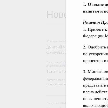
1.
О плане д
Новости
капитал и п
Решения Пр
1. Принять к
Федерации М
30 минут назад
,
Спорт высших достижений и м
2. Одобрить
Дмитрий Чернышенко и Михаил Де
физкультурника
по ускорени
процентов их
2 часа назад
,
Социальные инновации. Некоммерч
Благотворительность
3. Минэконо
Татьяна Голикова поздравила вол
федеральными
Заместитель Председателя Правительств
представить 
Всероссийского общественного движения
плана действ
повышению до
7 августа 2026
,
Экономика городов. Городская с
включающий 