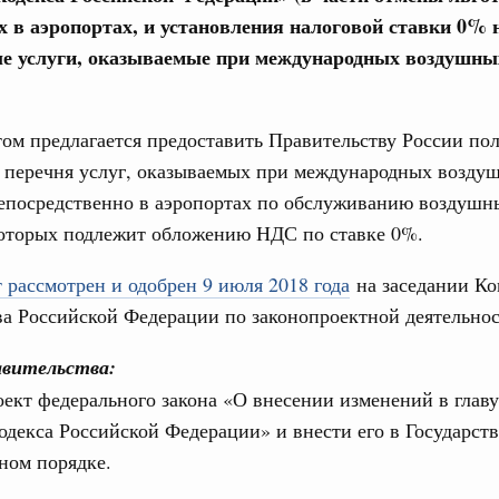
 в аэропортах, и установления налоговой ставки 0% 
е услуги, оказываемые при международных воздушны
юз. Интеграция на пространстве СНГ
 во встрече Президента Киргизии Садыра
участников заседания Евразийского
ом предлагается предоставить Правительству России по
 перечня услуг, оказываемых при международных возду
августа, четверг
епосредственно в аэропортах по обслуживанию воздушны
которых подлежит обложению НДС по ставке 0%.
политики
е Правительственной комиссии по
 рассмотрен и одобрен 9 июля 2018 года
на заседании К
а Российской Федерации по законопроектной деятельнос
тельства
иальных объектов федерального значения
вительства:
о заказчика»
ект федерального закона «О внесении изменений в главу
труктура для жизни»
одекса Российской Федерации» и внести его в Государс
орожных участков, ведущих к спортивным
ном порядке.
о нацпроекту «Инфраструктура для жизни»