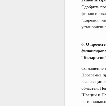
Одобрить пр
финансирова
“Карелия” на
установленно
6. О проект
финансирова
“Коларктик”
Соглашение п
Программа п
реализации 
областей, Не
Швеции и Но
региональны