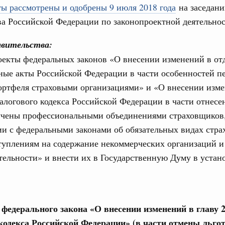
ы рассмотрены и одобрены 9 июля 2018 года
на заседан
идация их последствий
ва Российской Федерации по законопроектной деятельно
ние правкомиссии по ликвидации последствий
ском проливе
вительства:
оекты федеральных законов «О внесении изменений в от
азование
Email
ные акты Российской Федерации в части особенностей п
 рекорд по числу заявлений от абитуриентов
екта «Профессионалитет»
ортфеля страховыми организациями» и «О внесении изм
алогового кодекса Российской Федерации в части отнесен
юз. Интеграция на пространстве СНГ
учены профессиональными объединениями страховщиков
о итогам заседания Евразийского
ии с федеральными законами об обязательных видах стра
туплениям на содержание некоммерческих организаций и
юз. Интеграция на пространстве СНГ
тельности» и внести их в Государственную Думу в уста
ительственного совета в расширенном
едания актуальные задачи углубления интеграции, в том
нствование кооперации в области таможенного
 федерального закона «О внесении изменений в главу 
и администрирования, развитие электронной торговли,
родовольственной безопасности, цифровизация грузовых
кодекса Российской Федерации» (в части отмены льгот
ых перевозок, формирование общего финансового