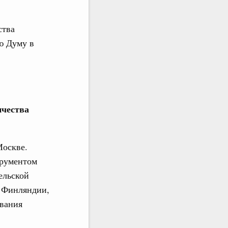
ства
ую Думу в
ичества
Москве.
трументом
ельской
й Финляндии,
вания