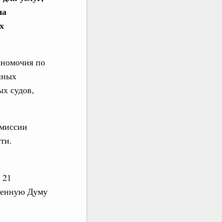
на
х
лномочия по
шных
х судов,
омиссии
ти.
 21
твенную Думу