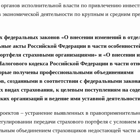
ие комиссии Всероссийского конкурса лучших
 органов исполнительной власти по привлечению инвест
ды
в экономической деятельности по крупным и средним пр
31
ологий
авцов поздравили российскую сборную с
С помощь
ах федеральных законов «О внесении изменений в отд
иаде по искусственному интеллекту
осуществ
ьные акты Российской Федерации в части особенносте
Для поиск
политики
сервисо
портфеля страховыми организациями» и «О внесении и
скую область
Налогового кодекса Российской Федерации в части отн
Выбра
и. Межбюджетные отношения
торые получены профессиональными объединениями
пери
ортивной инфраструктуры построили и
в, созданными в соответствии с федеральными закон
урным кредитам
Архи
х видах страхования, к целевым поступлениям на сод
ких организаций и ведение ими уставной деятельност
ия госпрограмм повысит эффективность
Подпи
проектов – устранение выявленных в правоприменительн
егулировании передачи страхового портфеля с условием
реда
Ежеднев
льным объединением страховщиков недостающей части а
ик» завершил строительство и реконструкцию
Email