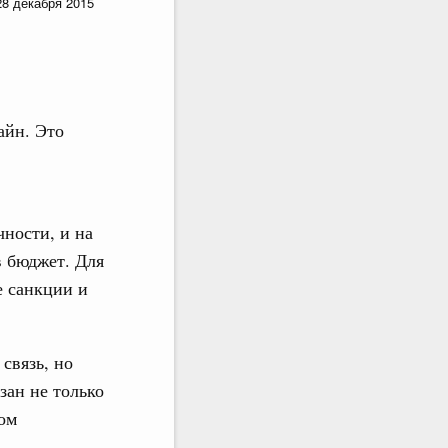
28 декабря 2015
айн. Это
ности, и на
в бюджет. Для
 санкции и
связь, но
зан не только
ом