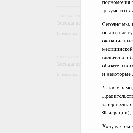
полномочия п
12
документы ли
12 марта 2026
Сегодня мы, 
Заседание Правительства (2026 г
некоторые су
В повестке: проекты федеральных закон
оказание вы
5
медицинской
включена в 
5 марта 2026
Заседание Правительства (2026 г
обязательног
и некоторые 
В повестке: проекты федеральных закон
У нас с вами
Правительств
завершили, я
Федерации), 
Хочу в этом 