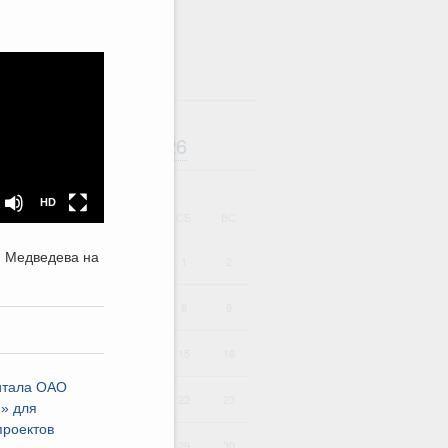
HD
SD
Август
2026
дарь
HD
ВТ
СР
ЧТ
ПТ
СБ
ВС
я Медведева на
1
2
4
5
6
7
8
9
11
12
13
14
15
16
питала ОАО
18
19
20
21
22
23
» для
проектов
25
26
27
28
29
30