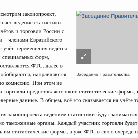
в.
смотрим законопроект,
апреля, четверг
шает ведение статистики
чётов и торговли России с
од, №11)
и – членами Евразийского
в.
с учёт перемещения ведётся
и специальных форм,
арта, понедельник
оставляются ФТС, далее в
 обобщаются, направляются
Заседание Правительства
од, №10)
ую комиссию. При этом не
ов, бюджетные ассигнования.
и торговли предоставляют такие статистические формы,
верные данные. В общем, всё это сказывается на учёте т
 марта, четверг
ия законопроекта ведением статистики будут заниматься
од, №9)
о таможенные органы. Каждый участник торговли будет
ь им статистические формы, а уже ФТС в свою очередь 
в.