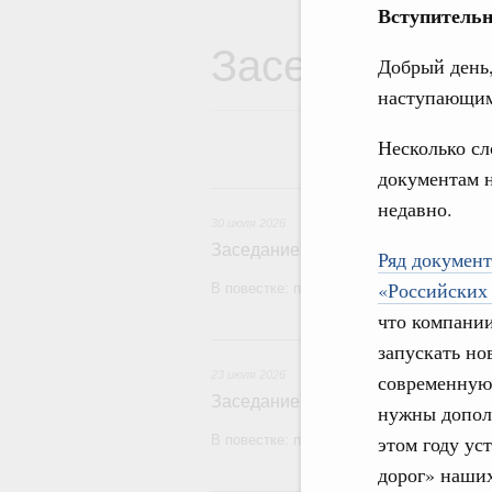
Вступительн
Заседания Пр
Добрый день,
наступающим
Несколько сл
документам 
3
недавно.
30 июля 2026
Заседание Правительства (2026 г
Ряд документ
«Российских
В повестке: проекты федеральных закон
что компании
2
запускать но
23 июля 2026
современную
Заседание Правительства (2026 г
нужны допол
этом году ус
В повестке: проекты федеральных закон
дорог» наших
1