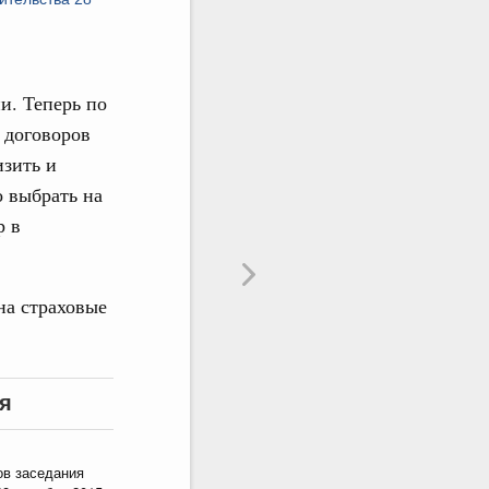
и. Теперь по
 договоров
изить и
о выбрать на
р в
на страховые
я
ов заседания