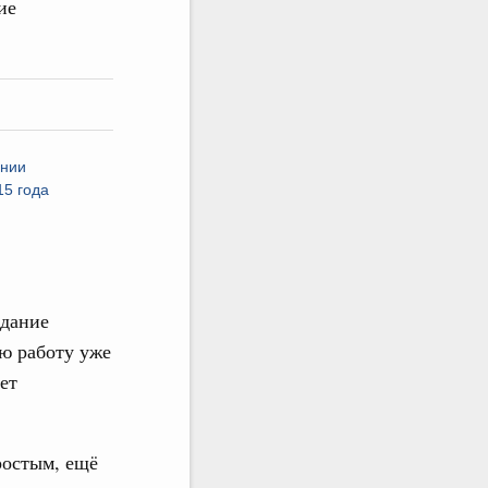
ие
ании
15 года
едание
ою работу уже
ет
ростым, ещё