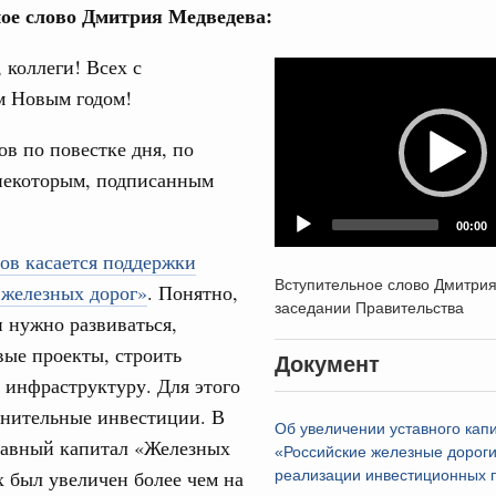
ое слово Дмитрия Медведева:
авительства
 коллеги! Всех с
Video
 Новым годом!
Player
ов по повестке дня, по
Кален
некоторым, подписанным
0 июля, четверг
00:00
ПН
од, №26)
ов касается поддержки
Вступительное слово Дмитри
 железных дорог»
. Понятно,
ов, бюджетные ассигнования.
заседании Правительства
 нужно развиваться,
3 июля, четверг
3
вые проекты, строить
Документ
 инфраструктуру. Для этого
10
од, №25)
нительные инвестиции. В
Об увеличении уставного ка
17
тавный капитал «Железных
ов
«Российские железные дороги
 был увеличен более чем на
реализации инвестиционных 
6 июля, четверг
24