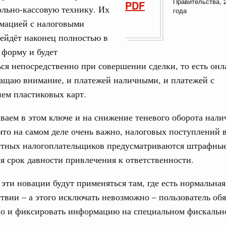
Правительства, 
PDF
од, №15)
ольно-кассовую технику. Их
года
мацией с налоговыми
ов, бюджетные ассигнования.
ейдёт наконец полностью в
9 апреля, среда
 форму и будет
ся непосредственно при совершении сделки, то есть онл
од, №14)
ращаю внимание, и платежей наличными, и платежей с
в.
ем пластиковых карт.
 апреля, вторник
аем в этом ключе и на снижение теневого оборота налич
что на самом деле очень важно, налоговых поступлений 
од, №13)
стных налогоплательщиков предусматриваются штрафные
я срок давности привлечения к ответственности.
в.
 эти новации будут применяться там, где есть нормальная 
 апреля, четверг
ствии – а этого исключать невозможно – пользователь обя
 но и фиксировать информацию на специальном фискальн
од, №12)