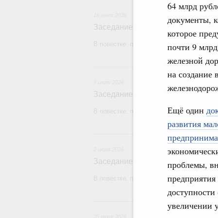
64 млрд рубл
16 июля 2026
документы, к
Заседание Правительства (2026 г
которое пред
В повестке: проекты федеральных закон
почти 9 млрд
железной дор
9
на создание 
9 июля 2026
железнодорож
Заседание Правительства (2026 г
Ещё один
до
В повестке: проекты федеральных закон
развития мал
2
предпринима
экономическ
2 июля 2026
Заседание Правительства (2026 г
проблемы, в
предприятия 
В повестке: проекты федеральных законо
доступности
2
увеличении у
25 июня 2026