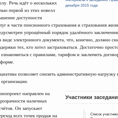
елу. Речь идёт о нескольких
декабря 2015 года
од, №18)
лью первой из этих новелл
сударственных внебюджетных фондов за 2025 год,
вышение доступности
луг в части пенсионного страхования и страхования жизн
редусмотрен упрощённый порядок удалённого заключения
1 мая, четверг
в виде электронного документа, что, конечно, должно сн
здержки тех, кто хотел застраховаться. Достаточно прост
од, №17)
, ознакомиться с правилами, тарифом и заключить догово
в.
 форме.
4 мая, четверг
циатива позволяет снизить административную нагрузку 
 организации.
од, №16)
онопроект направлен на
ов, бюджетные ассигнования.
Участники заседани
розрачности наличных
6 мая, среда
чётов. Он запускает
Список участник
реход всех точек продаж на