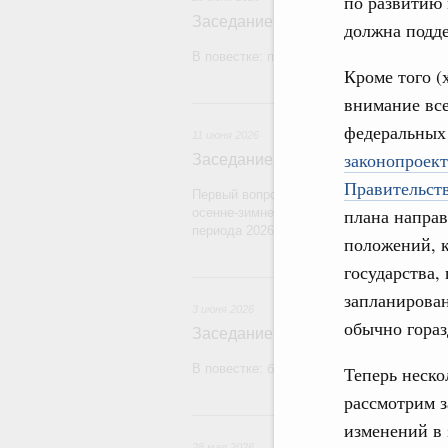
по развитию 
Заседание Правительства (2026 г
должна подде
В повестке: проекты федеральных закон
Кроме того (
внимание все
1
федеральных 
11 июня 2026
законопроект
Заседание Правительства (2026 г
Правительств
Первый вопрос повестки – об итогах про
плана направ
осенне-зимнего периода 2025–2026 годов
периода 2026–2027 годов.
положений, 
государства,
запланирован
3 июня 2026
обычно гораз
Заседание Правительства (2026 г
В повестке: бюджетные ассигнования.
Теперь неско
рассмотрим з
2
изменений в 
28 мая 2026