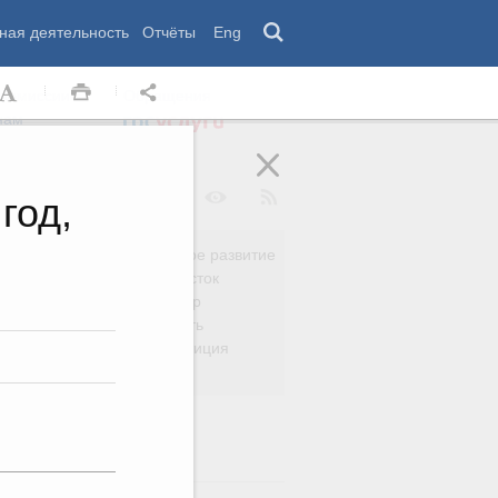
ная деятельность
Отчёты
Eng
 комиссии
Обращения
нам
год,
Региональное развитие
да
Дальний Восток
вязь
Россия и мир
Безопасность
сть
Право и юстиция
яйство