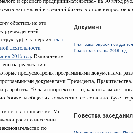
малого и среднего предпринимательства» на 30 млрд руб
од, №21)
ржать наш малый и средний бизнес в столь непростое вр
ов, бюджетные ассигнования.
хочу обратить на это
Документ
х руководителей
1 июня, четверг
структур), я утвердил
план
Email
План законопроектной деятел
ной деятельности
од, №20)
Правительства на 2016 год
а на 2016 год
. Выполнение
хождения предприятиями ЖКХ и электроэнергетики
лено на реализацию
 и задачах по подготовке к прохождению осенне-зимнего
которые предусмотрены программными документами раз
 программными документами Президента, Правительства.
3 июня, среда
а разработка 57 законопроектов. Но, как показывает опы
до богаче, и общее их количество, естественно, будет гор
од, №19)
лько слов по повестке. Мы
Повестка заседания
аконопроект о внесении
8 мая, четверг
законодательство по
Материалы к заседанию Прав