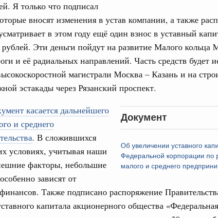
ей. Я только что подписал
оторые вносят изменения в устав компании, а также рас
31
од, №24)
усматривает в этом году ещё один взнос в уставный капи
ов, бюджетные ассигнования.
 рублей. Эти деньги пойдут на развитие Малого кольца 
С помощь
оги и её радиальных направлений. Часть средств будет и
осуществ
 июля, четверг
Для поиск
высокоскоростной магистрали Москва – Казань и на стро
сервисо
ной эстакады через Рязанский проспект.
од, №23)
Выбра
кумент касается дальнейшего
пери
ов, бюджетные ассигнования.
Документ
ого и среднего
Архи
 июля, четверг
тельства
. В сложившихся
Об увеличении уставного кап
их условиях, учитывая наши
Федеральной корпорации по 
од, №22)
нешние факторы, небольшие
малого и среднего предприни
Подпи
особенно зависят от
в.
 финансов. Также подписано распоряжение Правительств
Ежеднев
5 июня, четверг
ставного капитала акционерного общества «Федеральна
Email