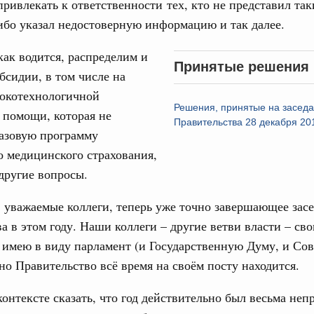
ривлекать к ответственности тех, кто не представил так
 марта, четверг
бо указал недостоверную информацию и так далее.
как водится, распределим и
од, №8)
Принятые решения
бсидии, в том числе на
ов, бюджетные ассигнования.
сокотехнологичной
Решения, принятые на засед
 марта, четверг
 помощи, которая не
Правительства 28 декабря 20
базовую программу
од, №7)
о медицинского страхования,
другие вопросы.
ов, бюджетные ассигнования.
1
, уважаемые коллеги, теперь уже точно завершающее зас
а в этом году. Наши коллеги – другие ветви власти – св
Показать еще
 имею в виду парламент (и Государственную Думу, и Сов
но Правительство всё время на своём посту находится.
контексте сказать, что год действительно был весьма неп