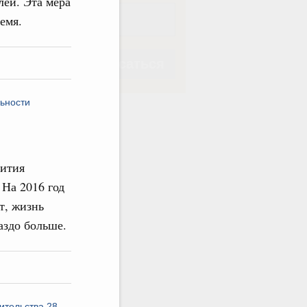
лей. Эта мера
емя.
Подписаться
ьности
Подписаться
вития
 На 2016 год
т, жизнь
аздо больше.
ительства 28