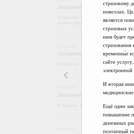
страховому д
Заседание Правительства (2026 г
новеллах. Це
В повестке: об исполнении бюджетов го
является по
проекты федеральных законов.
страховых ус
ним будет п
2
страхования 
21 мая 2026
временны́е и
Заседание Правительства (2026 г
сайте услугу
В повестке: проекты федеральных законо
электронной
1
И вторая ини
14 мая 2026
медицинские
Заседание Правительства (2026 г
Ещё один зак
В повестке: проекты федеральных закон
повышение п
денежных рас
6 мая 2026
поэтапный пе