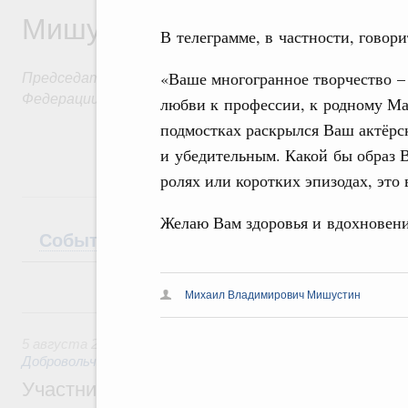
Мишустин
В телеграмме, в частности, говори
Председатель Правительства Российской
«Ваше многогранное творчество –
Федерации
любви к профессии, к родному Ма
подмостках раскрылся Ваш актёрс
и убедительным. Какой бы образ В
ролях или коротких эпизодах, это 
Желаю Вам здоровья и вдохновени
События
Поездки
Интервью
Теле
Михаил Владимирович Мишустин
5 августа, среда
5 августа 2026
,
Социальные инновации. Некоммерческие ор
Добровольчество и волонтёрство. Благотворительност
Участникам и гостям Всероссийского фо