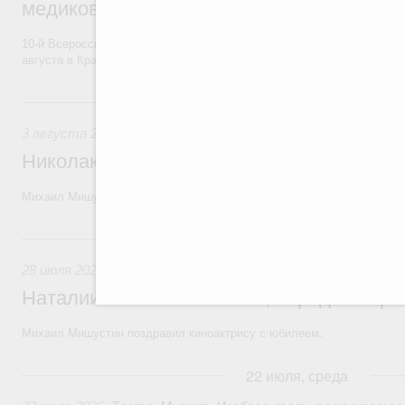
медиков и медицинской молодёжи
10-й Всероссийский форум волонтёров-медиков и медицинской моло
августа в Красноярском крае.
3 августа, понедельник
3 августа 2026
Николаю Бурляеву, народному артисту Р
Михаил Мишустин поздравил актёра театра и кино, режиссёра с 80-
28 июля, вторник
28 июля 2026
,
Кинематография, кинопроизводство, кинопр
Наталии Белохвостиковой, народной арт
Михаил Мишустин поздравил киноактрису с юбилеем.
22 июля, среда