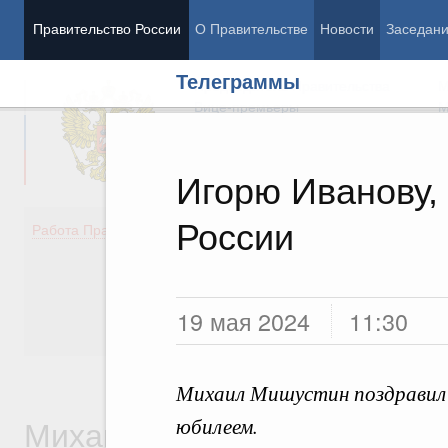
Правительство России
О Правительстве
Новости
Заседан
Телеграммы
Председатель Правительства
М
Вице-премьеры
М
Игорю Иванову,
России
Демография
Занято
Работа Правительства
Здоровье
Технол
Образование
Эконом
Культура
Финан
Общество
Социал
19 мая 2024
11:30
Государство
Михаил Мишустин поздравил 
Михаил Владимирович
юбилеем.