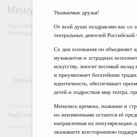
Мишустин
Уважаемые друзья!
Председатель Правительства Российской
От всей души поздравляю вас со 
Федерации
театральных деятелей Российской
Со дня основания он объединяет а
музыкантов и эстрадных исполнит
искусству, вносит весомый вклад 
и приумножает богатейшие традиц
События
Поездки
Интервью
Теле
идентичность, обеспечивает прее
детей и подростков мир театра, п
Менялись времена, название и ст
8 часов назад
,
Регулирование в сфере строительства
но неизменными остаются её предн
Работникам строительной отрасли
направленная на популяризацию д
9 августа 2026 года отмечается профессиональный праздник – День
оказываете всестороннюю поддерж