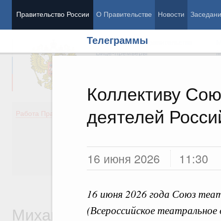
Правительство России
О Правительстве
Новости
Заседан
Телеграммы
Председатель Правительства
М
Вице-премьеры
М
Коллективу Сою
деятелей Росси
Демография
Занято
Работа Правительства
Здоровье
Технол
Образование
Эконом
Культура
Финан
Общество
Социал
16 июня 2026
11:30
Государство
16 июня 2026 года Союз теа
Михаил Владимирович
(Всероссийское театральное