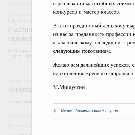
в реализации масштабных совмест
5 августа, среда
конкурсов и мастер-классов.
5 августа 2026
,
Социальные инновации. Некоммерческие ор
Добровольчество и волонтёрство. Благотворительност
В этот праздничный день хочу вы
Участникам и гостям Всероссийского фо
из вас за преданность профессии 
медиков и медицинской молодёжи
к классическому наследию и стре
следующим поколениям.
10-й Всероссийский форум волонтёров-медиков и медицинской моло
августа в Красноярском крае.
Желаю вам дальнейших успехов, с
3 августа, понедельник
вдохновения, крепкого здоровья и
3 августа 2026
М.Мишустин
Николаю Бурляеву, народному артисту Р
Михаил Мишустин поздравил актёра театра и кино, режиссёра с 80-
Михаил Владимирович Мишустин
28 июля, вторник
28 июля 2026
,
Кинематография, кинопроизводство, кинопр