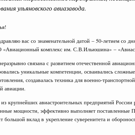
Биогра
вания ульяновского авиазавода.
оссийской
ья!
дравляю вас со знаменательной датой – 50-летием со дн
 «Авиационный комплекс им. С.В.Ильюшина» – «Авиас
неразрывно связана с развитием отечественной авиацион
ровались уникальные компетенции, осваивались сложны
отовления, создавалась техника для военно-транспортной
Интервью
Телеграммы
Фотографии
Ви
й авиации.
Кален
о из крупнейших авиастроительных предприятий России 
 августа, среда
енные мощности, эффективно выполняет поставленные 
ерческие организации. Добровольчество и волонтёрство.
ит большой вклад в укрепление суверенитета и обороно
ПН
кого форума волонтёров-медиков и