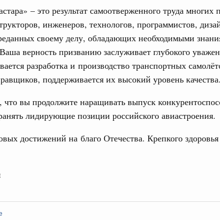
стара» – это результат самоотверженного труда многих 
едиков и медицинской молодёжи пройдёт с 5 по 10
трукторов, инженеров, технологов, программистов, диза
3
преданных своему делу, обладающих необходимыми знани
густа, понедельник
10
Ваша верность призванию заслуживает глубокого уважен
вается разработка и производство транспортных самолёт
17
тисту России
равщиков, поддерживается их высокий уровень качества
а и кино, режиссёра с 80-летием.
24
, что вы продолжите наращивать выпуск конкурентоспо
 июля, вторник
ранять лидирующие позиции российского авиастроения.
31
во, кинопрокат
вых достижений на благо Отечества. Крепкого здоровья
ой артистке России
С помощь
осуществ
у с юбилеем.
Для поиск
н
сервисо
2 июля, среда
 искусство
Выбра
пери
сту Российской Федерации
е