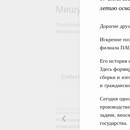
Мишустин
летию осно
Председатель Правительства Р
Дорогие друз
Федерации
Искренне поз
филиала ПАО
Его история 
Здесь форми
События
Поездки
сборки и изг
и гражданско
Сегодня одн
5
производств
5 августа 2026
,
Социальные инновации. Некомм
Благотворительность
задачи, внос
Участникам и гостям Всероссийс
государства.
медицинской молодёжи