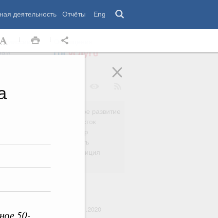
ная деятельность
Отчёты
Eng
 комиссии
Обращения
нам
а
Региональное развитие
да
Дальний Восток
вязь
Россия и мир
Безопасность
сть
Право и юстиция
яйство
тупления в должность:
16.01.2020
ное 50-