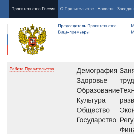
Правительство России
О Правительстве
Новости
Заседан
Председатель Правительства
М
Вице-премьеры
М
Демография
Заня
Работа Правительства
Здоровье
труд
Образование
Тех
Культура
раз
Общество
Эко
Государство
Рег
Фин