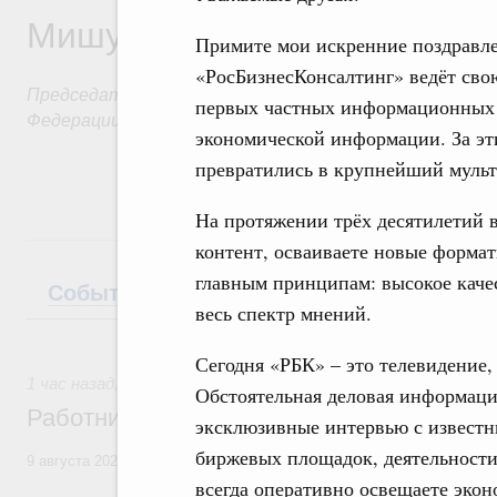
Мишустин
Примите мои искренние поздравле
«РосБизнесКонсалтинг» ведёт свою
Председатель Правительства Российской
первых частных информационных 
Федерации
экономической информации. За эт
превратились в крупнейший муль
На протяжении трёх десятилетий 
контент, осваиваете новые формат
главным принципам: высокое качес
События
Поездки
Интервью
Теле
весь спектр мнений.
Сегодня «РБК» – это телевидение,
1 час назад
,
Регулирование в сфере строительства
Обстоятельная деловая информация
Работникам строительной отрасли
эксклюзивные интервью с известн
биржевых площадок, деятельности
9 августа 2026 года отмечается профессиональный праздник – День
всегда оперативно освещаете экон