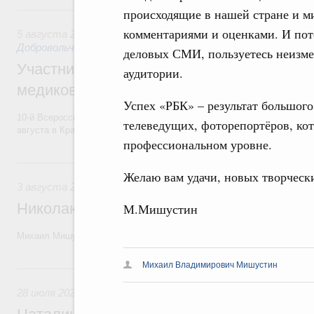
5 августа, среда
происходящие в нашей стране и м
комментариями и оценками. И по
5 августа 2026
,
Социальные инновации. Некоммерческие ор
Добровольчество и волонтёрство. Благотворительност
деловых СМИ, пользуетесь неизм
Участникам и гостям Всероссийского фо
аудитории.
медиков и медицинской молодёжи
Успех «РБК» – результат большого
10-й Всероссийский форум волонтёров-медиков и медицинской моло
телеведущих, фоторепортёров, ко
августа в Красноярском крае.
профессиональном уровне.
3 августа, понедельник
Желаю вам удачи, новых творческ
3 августа 2026
Николаю Бурляеву, народному артисту Р
М.Мишустин
Михаил Мишустин поздравил актёра театра и кино, режиссёра с 80-
Михаил Владимирович Мишустин
28 июля, вторник
28 июля 2026
,
Кинематография, кинопроизводство, кинопр