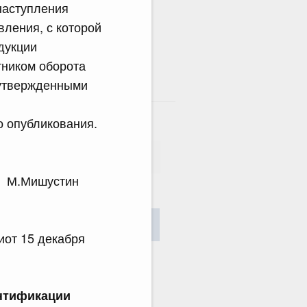
наступления
вления, с которой
дукции
тником оборота
 утвержденными
там
о опубликования.
М.Мишустин
сания
Найти
от 15 декабря
нтификации