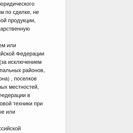
 юридического
 по сделке, не
ой продукции,
дарственную
ем или
ийской Федерации
(за исключением
ипальных районов,
на) , поселков
ных местностей,
Федерации в
овой техники при
ые или
ссийской