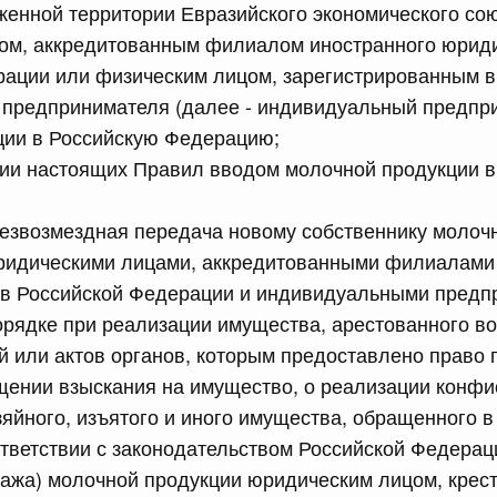
женной территории Евразийского экономического сою
лушеного риса (риса-сырца) за пределы территории
ом, аккредитованным филиалом иностранного юриди
е являющиеся членами Евразийского экономического
ации или физическим лицом, зарегистрированным в
предпринимателя (далее - индивидуальный предпри
ции в Российскую Федерацию;
сийской Федерации от 15.07.2026 г. № 894
ии настоящих Правил вводом молочной продукции в
 Правительства Российской Федерации
езвозмездная передача новому собственнику молоч
ридическими лицами, аккредитованными филиалами
сийской Федерации от 15.07.2026 г. № 895
 в Российской Федерации и индивидуальными предп
равительства Российской Федерации от 22 сентября
рядке при реализации имущества, арестованного в
 или актов органов, которым предоставлено право 
ении взыскания на имущество, о реализации конфи
сийской Федерации от 15.07.2026 г. № 889
яйного, изъятого и иного имущества, обращенного в
ответствии с законодательством Российской Федерац
 иных межбюджетных трансфертов, источником
тся бюджетные ассигнования резервного фонда
ажа) молочной продукции юридическим лицом, крес
з федерального бюджета бюджетам Республики Дагестан