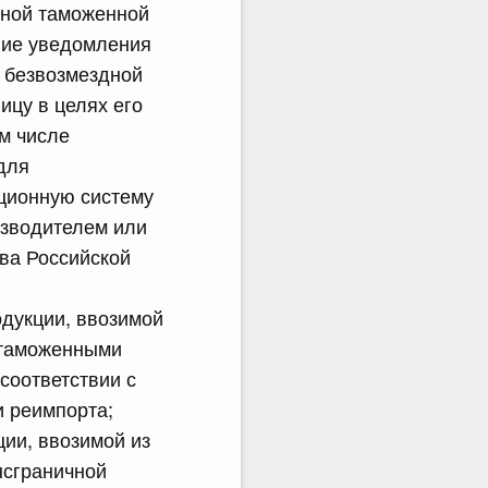
дной таможенной
ние уведомления
 безвозмездной
ицу в целях его
м числе
для
ационную систему
изводителем или
ва Российской
одукции, ввозимой
к таможенными
соответствии с
 реимпорта;
ии, ввозимой из
нсграничной