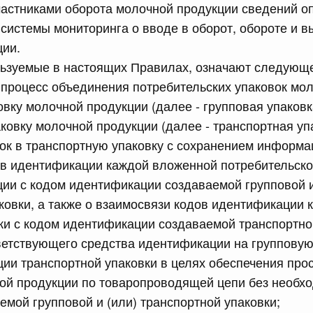
астниками оборота молочной продукции сведений о
истемы мониторинга о вводе в оборот, обороте и в
сийской Федерации от 18.07.2026 г. № 913
ции.
льзуемые в настоящих Правилах, означают следующ
 Правительства Российской Федерации
- процесс объединения потребительских упаковок мо
овку молочной продукции (далее - групповая упаковка
сийской Федерации от 18.07.2026 г. № 912
ковку молочной продукции (далее - транспортная уп
х актов Правительства Российской Федерации
ок в транспортную упаковку с сохранением информа
ов идентификации каждой вложенной потребительско
 июля, пятница
ии с кодом идентификации создаваемой групповой и
ковки, а также о взаимосвязи кодов идентификации
сийской Федерации от 17.07.2026 г. № 903
ки с кодом идентификации создаваемой транспортно
равительства Российской Федерации от 5 сентября 2025
етствующего средства идентификации на групповую
ии транспортной упаковки в целях обеспечения пр
ой продукции по товаропроводящей цепи без необх
емой групповой и (или) транспортной упаковки;
сийской Федерации от 17.07.2026 г. № 902