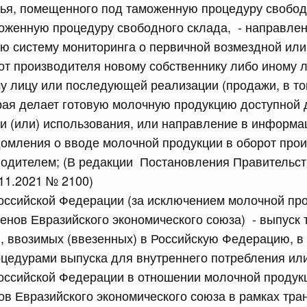
рья, помещенного под таможенную процедуру свобо
моженную процедуру свободного склада, - направле
сийской Федерации от 16.07.2026 г. № 896
ю систему мониторинга о первичной возмездной или
равительства Российской Федерации от 30 сентября
от производителя новому собственнику либо иному л
у лицу или последующей реализации (продажи, в то
орая делает готовую молочную продукцию доступной 
сийской Федерации от 16.07.2026 г. № 900
и (или) использования, или направление в информ
равительства Российской Федерации от 7 сентября 2018
омления о вводе молочной продукции в оборот про
водителем; (В редакции Постановления Правительст
11.2021 № 2100)
5 июля, среда
оссийской Федерации (за исключением молочной пр
членов Евразийского экономического союза) - выпус
сийской Федерации от 15.07.2026 г. № 893
, ввозимых (ввезенных) в Российскую Федерацию, в 
равительства Российской Федерации от 11 ноября 2023 г.
цедурами выпуска для внутреннего потребления или
оссийской Федерации в отношении молочной продукц
нов Евразийского экономического союза в рамках тра
сийской Федерации от 15.07.2026 г. № 892