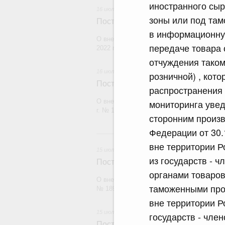
иностранного сы
16 июля 2026
зоны или под та
Постановление Правительства Рос
в информационну
О внесении изменений в постановление П
передаче товара 
2022 г. № 1728
отчуждения таком
16 июля 2026
розничной) , кот
Постановление Правительства Рос
распространения 
О внесении изменений в постановление П
мониторинга увед
г. № 1065
сторонним произ
Федерации от 30.
1
вне территории Р
15 июля 2026
из государств - 
Постановление Правительства Рос
органами товаров
О внесении изменений в постановление П
таможенными про
№ 1896
вне территории Р
15 июля 2026
государств - чле
Постановление Правительства Рос