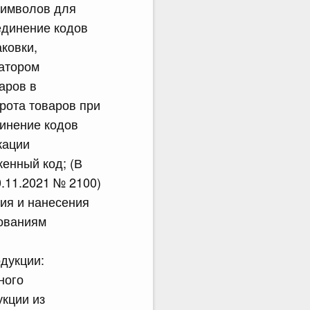
символов для
единение кодов
ковки,
атором
аров в
рота товаров при
динение кодов
кации
женный код; (В
.11.2021 № 2100)
ия и нанесения
бованиям
одукции:
ного
укции из