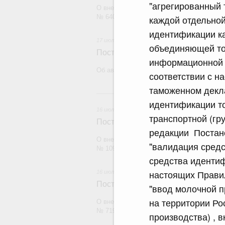
"агрегированный 
О внесении изменений в постановление П
№ 640
каждой отдельной
идентификации ка
17 июля 2026
объединяющей то
Постановление Правительства Рос
информационной 
Об авансировании государственного конт
соответствии с н
таможенном декла
1
идентификации то
16 июля 2026
транспортной (гр
Постановление Правительства Рос
редакции Постано
О внесении изменений в постановление П
"валидация средс
№ 1098
средства идентиф
настоящих Прави
16 июля 2026
Постановление Правительства Рос
"ввод молочной п
на территории Ро
О внесении изменений в постановление П
№ 719
производства) , 