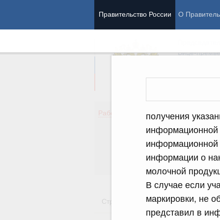
Правительство России
О Правитель
Председател
Вице-премь
Де
Работа Правительства
получения указан
Здо
информационной 
Обр
информационной 
Кул
Об
информации о нан
Гос
молочной продукц
В случае если уч
маркировки, не о
Стратегии
Государственные пр
представил в инф