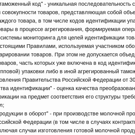
таможенный код" - уникальная последовательность 
равительства Российской Федерации от 26 июня 2015 г.
 совокупности товаров, представляющая собой объ
ждого товара, в том числе кодов идентификации упа
вары в процессе агрегирования, формируемая опер
сийской Федерации от 17.07.2026 г. № 901
системы мониторинга для целей идентификации тов
ракта
астоящими Правилами, используемая участником обо
рировании товаров. При этом не допускается объе
6 июля, четверг
варов, часть которых уже включена в код идентифи
упповой) упаковки либо в иной агрегированный тамо
сийской Федерации от 16.07.2026 г. № 898
вления Правительства Российской Федерации от 30
равительства Российской Федерации от 30 июня 2021 г.
тва идентификации" - оценка качества преобразован
икации на предмет соответствия его структуры тре
л;
сийской Федерации от 16.07.2026 г. № 899
родукции в оборот" - при производстве молочной пр
ссийской Федерации (в том числе в случаях контракт
равительства Российской Федерации от 17 июля 2015 г.
включая случаи изготовления готовой молочной прод