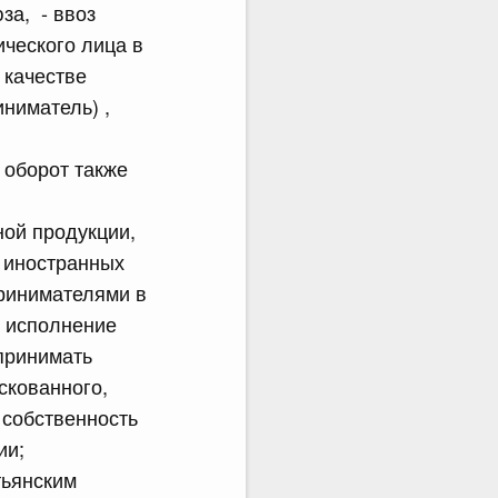
за, - ввоз
ческого лица в
 качестве
ниматель) ,
 оборот также
ной продукции,
 иностранных
ринимателями в
о исполнение
принимать
скованного,
 собственность
ии;
тьянским