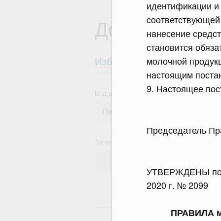
идентификации и 
соответствующей 
Документы
нанесение средс
становится обяза
молочной продук
Избранные документы со
настоящим поста
9. Настоящее пос
Вид документа
Председатель
Заголовок или текст документа
УТВЕРЖДЕНЫ пост
2020 г. № 2099
18
ПРАВИЛА м