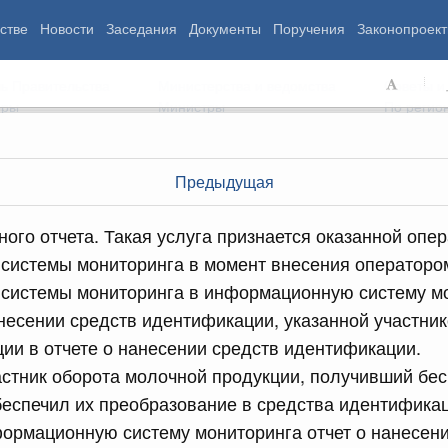
стве
Новости
Заседания
Документы
Поручения
Законопроект
ь Правительства
Министерства и ведомства
Советы и
еры
Министры
По регио
Предыдущая
мография
Занятость и труд
Экология
ного отчета. Такая услуга признается оказанной опе
ровье
Технологическое развитие
Жильё и горо
системы мониторинга в момент внесения операторо
азование
Экономика. Регулирование
Транспорт и с
системы мониторинга в информационную систему м
ьтура
Финансы
Энергетика
щество
Социальные услуги
Промышленно
есении средств идентификации, указанной участни
ударство
Сельское хоз
ии в отчете о нанесении средств идентификации.
астник оборота молочной продукции, получивший бе
беспечил их преобразование в средства идентификац
ограммы
Национальные проекты
ормационную систему мониторинга отчет о нанесени