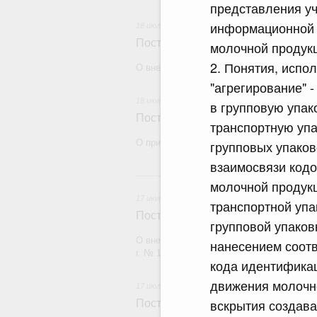
представления уч
информационной с
18 июля 2026
Постановление Правительства Рос
молочной продук
2. Понятия, испо
О внесении изменений в некоторые акты
"агрегирование" 
18 июля 2026
в групповую упак
Постановление Правительства Рос
транспортную упа
О признании утратившими силу некоторы
групповых упаков
взаимосвязи код
17
молочной продукц
17 июля 2026
транспортной упа
Постановление Правительства Рос
групповой упаков
О внесении изменений в постановление П
нанесением соотв
г. № 1380
кода идентификац
движения молочн
17 июля 2026
вскрытия создава
Постановление Правительства Рос