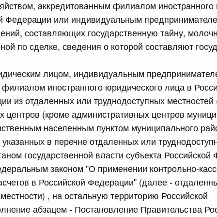
зяйством, аккредитованным филиалом иностранного
обеспечение проведения аварийно-восстановительных
 связанных с ликвидацией последствий чрезвычайной
ой Федерации или индивидуальным предпринимателем
риториях Республики Дагестан и Чеченской Республики
ений, составляющих государственную тайну, молочн
ной по сделке, сведения о которой составляют госу
сийской Федерации от 15.07.2026 г. № 888
дическим лицом, индивидуальным предпринимател
ий Президента Российской Федерации
 филиалом иностранного юридического лица в Росс
ии из отдаленных или труднодоступных местностей 
сийской Федерации от 15.07.2026 г. № 890
х центров (кроме административных центров муниц
ственным населенным пунктом муниципального райо
но-производственного типа, созданной на территории
лики Татарстан
 , указанных в перечне отдаленных или труднодоступ
аном государственной власти субъекта Российской 
едеральным законом "О применении контрольно-касс
сийской Федерации от 15.07.2026 г. № 891
счетов в Российской Федерации" (далее - отдаленн
х образований городской округ город Саяногорск
местности) , на остальную территорию Российской
льный район Республики Хакасия особой экономической
па
лнение абзацем - Постановление Правительства Ро
2