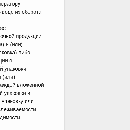
ператору
ыводе из оборота
ее:
лочной продукции
) и (или)
аковка) либо
ции о
й упаковки
 (или)
 каждой вложенной
й упаковки и
 упаковку или
ослеживаемости
одимости