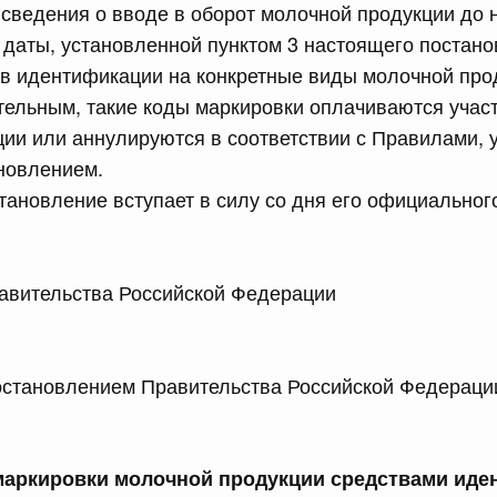
сведения о вводе в оборот молочной продукции до 
даты, установленной пунктом 3 настоящего постано
тв идентификации на конкретные виды молочной про
тельным, такие коды маркировки оплачиваются учас
ции или аннулируются в соответствии с Правилами,
 справками к ним
Поиск по всем докумен
новлением.
тановление вступает в силу со дня его официальног
Номер
 Правительства Российской Федерации 
Дата подпи
ановлением Правительства Российской Федерации
 июля, суббота
аркировки молочной продукции средствами иде