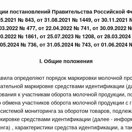
сийской Федерации от 18.07.2026 г. № 905
кции постановлений Правительства Российской Ф
05.2021 № 843, от 31.08.2021 № 1449, от 30.11.2021 
епеней и присвоения ученых званий, предусмотренных
тации Российской Федерации, лицам, указанным в части
03.2022 № 477, от 22.04.2022 № 741, от 30.09.2022 
бенностях правового регулирования отношений в сферах
ем в Российскую Федерацию Донецкой Народной
10.2022 № 1861, от 25.07.2023 № 1208, от 28.03.2024
ики, Запорожской области, Херсонской области и
.05.2024 № 736, от 31.05.2024 № 743, от 01.06.2024 
рации новых субъектов - Донецкой Народной
ики, Запорожской области, Херсонской области и о
дательные акты Российской Федерации"
I. Общие положения
авила определяют порядок маркировки молочной про
сийской Федерации от 18.07.2026 г. № 907
ательной маркировке средствами идентификации (д
равительства Российской Федерации от 3 декабря 2004
бования к участникам оборота молочной продукции, п
обмена участников оборота молочной продукции с 
системой мониторинга за оборотом товаров, подле
сийской Федерации от 18.07.2026 г. № 914
ркировке средствами идентификации (далее - инфо
ванию платежных карт "Мир" при предоставлении
нга) , характеристики средства идентификации, а та
щиты (поддержки) и иных льгот