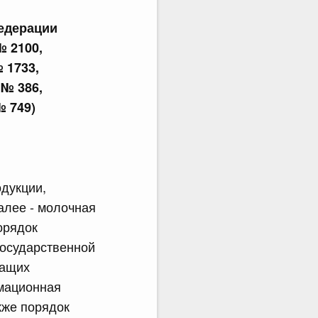
едерации
№ 2100,
№ 1733,
 № 386,
№ 749)
дукции,
алее - молочная
орядок
государственной
жащих
рмационная
кже порядок