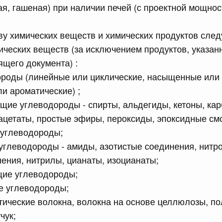
ая, гашеная) при наличии печей (с проектной мощнос
равительства Российской Федерации от 12 марта 2022 г.
ву химических веществ и химических продуктов сл
юля, понедельник
ических веществ (за исключением продуктов, указан
ящего документа) :
сийской Федерации от 20.07.2026 г. № 915
ороды (линейные или циклические, насыщенные или
равительства Российской Федерации от 1 декабря 2021
и ароматические) ;
ие углеводороды - спирты, альдегиды, кетоны, ка
ацетаты, простые эфиры, пероксиды, эпоксидные см
 июля, суббота
углеводороды;
углеводороды - амиды, азотистые соединения, нитр
сийской Федерации от 18.07.2026 г. № 906
ения, нитрилы, цианаты, изоцианаты;
равительства Российской Федерации от 27 апреля 2024
ие углеводороды;
е углеводороды;
тические волокна, волокна на основе целлюлозы, п
сийской Федерации от 18.07.2026 г. № 904
чук;