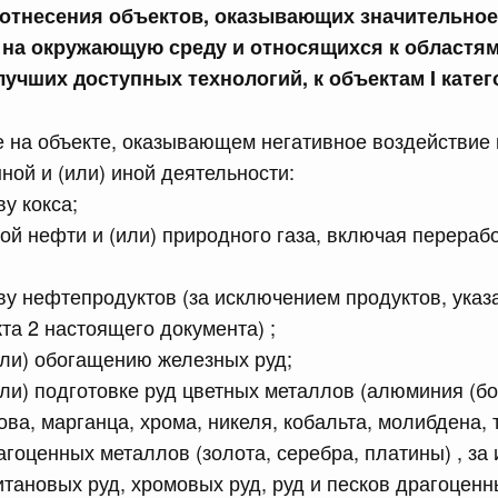
и отнесения объектов, оказывающих значительное
 на окружающую среду и относящихся к областя
сийской Федерации от 23.07.2026 г. № 928
лучших доступных технологий, к объектам I катег
равительства Российской Федерации от 20 июля 2011 г.
е на объекте, оказывающем негативное воздействи
ной и (или) иной деятельности:
сийской Федерации от 23.07.2026 г. № 929
у кокса;
равительства Российской Федерации от 24 декабря 2021
ой нефти и (или) природного газа, включая перераб
2 июля, среда
ву нефтепродуктов (за исключением продуктов, указ
та 2 настоящего документа) ;
или) обогащению железных руд;
сийской Федерации от 22.07.2026 г. № 921
или) подготовке руд цветных металлов (алюминия (бок
равительства Российской Федерации от 30 ноября 2022
ова, марганца, хрома, никеля, кобальта, молибдена, 
рагоценных металлов (золота, серебра, платины) , з
итановых руд, хромовых руд, руд и песков драгоцен
сийской Федерации от 22.07.2026 г. № 924