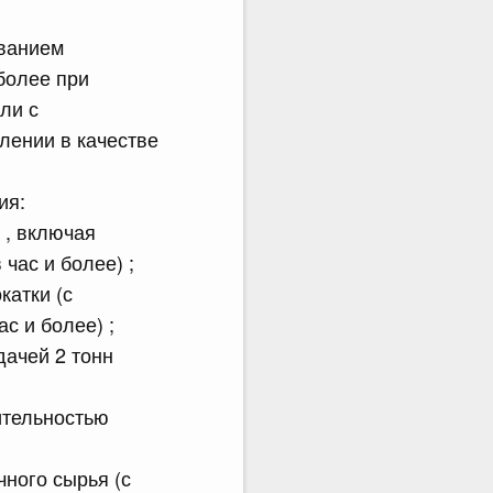
ованием
более при
ли с
лении в качестве
ия:
 , включая
час и более) ;
катки (с
с и более) ;
дачей 2 тонн
ительностью
чного сырья (с