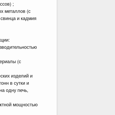
сов) ;
х металлов (с
 свинца и кадмия
ции:
изводительностью
ериалы (с
ских изделий и
онн в сутки и
на одну печь,
ектной мощностью