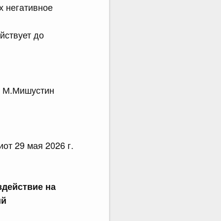
х негативное
ействует до
.Мишустин
т 29 мая 2026 г.
здействие на
ий