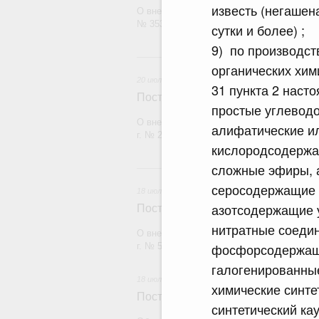
известь (негашен
О внесении изменения в постановление П
№ 353
сутки и более) ;
9) по производст
20 и
органических хим
20 июля 2026
31 пункта 2 насто
Постановление Правительства Рос
простые углевод
О внесении изменений в постановление П
алифатические ил
г. № 2148
кислородсодержащ
сложные эфиры, 
18
серосодержащие 
18 июля 2026
азотсодержащие 
Постановление Правительства Рос
нитратные соедин
О внесении изменений в постановление П
фосфорсодержащ
г. № 555
галогенированны
18 июля 2026
химические синте
Постановление Правительства Рос
синтетический кау