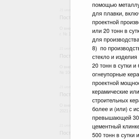
помощью металлур
21 июля 2026
для плавки, вклю
Постановление Правительства Рос
проектной произв
О внесении изменений в постановление П
или 20 тонн в сут
г. № 1880
для производств
8) по производс
21 июля 2026
стекло и изделия
Постановление Правительства Рос
20 тонн в сутки и 
О внесении изменений в постановление П
огнеупорные кера
№ 1049
проектной мощност
21 июля 2026
керамические или
Постановление Правительства Рос
строительных кер
О внесении изменений в постановление П
более и (или) с 
2021 г. № 1661
превышающей 300 к
цементный клинке
21 июля 2026
Постановление Правительства Рос
500 тонн в сутки и