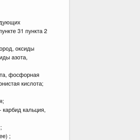
едующих
ункте 31 пункта 2
ород, оксиды
иды азота,
ота, фосфорная
рнистая кислота;
я;
 карбид кальция,
;
е) ;