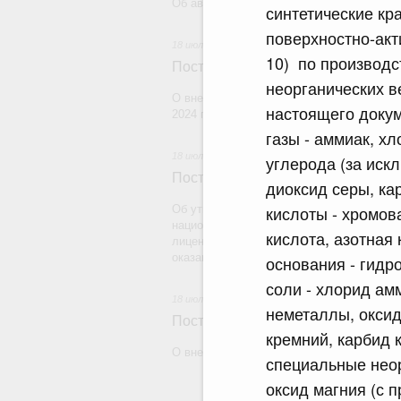
Об авансировании государственных конт
синтетические кр
поверхностно-ак
18 июля 2026
10) по производс
Постановление Правительства Рос
неорганических в
О внесении изменения в постановление 
настоящего докум
2024 г. № 179
газы - аммиак, х
18 июля 2026
углерода (за иск
Постановление Правительства Рос
диоксид серы, ка
кислоты - хромов
Об утверждении Правил уведомления ча
национальной гвардии Российской Федера
кислота, азотная 
лицензию на осуществление частной дете
оказание сыскных услуг и об окончании 
основания - гидр
соли - хлорид амм
18 июля 2026
неметаллы, оксид
Постановление Правительства Рос
кремний, карбид 
О внесении изменений в некоторые акты
специальные неор
оксид магния (с п