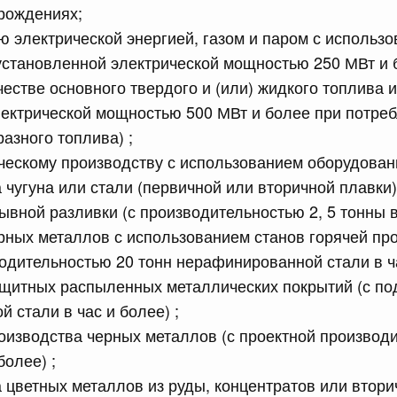
рождениях;
равительства Российской Федерации от 28 марта 2026 г.
ю электрической энергией, газом и паром с использ
установленной электрической мощностью 250 МВт и 
честве основного твердого и (или) жидкого топлива и
сийской Федерации от 22.07.2026 г. № 925
ектрической мощностью 500 МВт и более при потреб
азного топлива) ;
 Правительства Российской Федерации
ческому производству с использованием оборудован
 чугуна или стали (первичной или вторичной плавки)
сийской Федерации от 22.07.2026 г. № 922
ывной разливки (с производительностью 2, 5 тонны в 
законодательства Российской Федерации в сфере
рных металлов с использованием станов горячей про
одительностью 20 тонн нерафинированной стали в ча
щитных распыленных металлических покрытий (с по
 июля, вторник
 стали в час и более) ;
оизводства черных металлов (с проектной производ
сийской Федерации от 21.07.2026 г. № 917
более) ;
равительства Российской Федерации от 27 октября 2021
 цветных металлов из руды, концентратов или втори