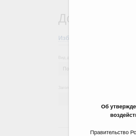
Документы
Избранные документы со
Вид документа
Заголовок или текст документа
Об утвержде
воздейств
24
Правительство Ро