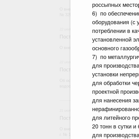
россыпных место
О внесении изменения в постановление П
6) по обеспечени
№ 329
оборудования (с 
потреблении в ка
22 июля 2026
Постановление Правительства Рос
установленной эл
основного газообр
О внесении изменений в некоторые акты
7) по металлурги
22 июля 2026
для производства
Постановление Правительства Рос
установки непрер
Об особенностях применения положений 
для обработки че
водоснабжения и водоотведения
проектной произв
для нанесения за
21
нерафинированной
21 июля 2026
для литейного пр
Постановление Правительства Рос
20 тонн в сутки и 
О внесении изменений в постановление П
для производства
г. № 1838