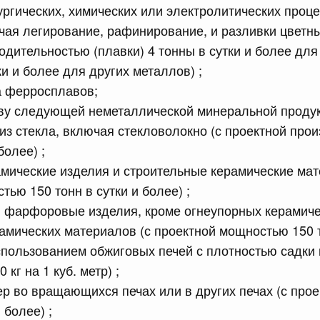
гических, химических или электролитических процес
чая легирование, рафинирование, и разливки цветны
сийской Федерации от 21.07.2026 г. № 916
одительностью (плавки) 4 тонны в сутки и более для
равительства Российской Федерации от 25 ноября 2025
ки и более для других металлов) ;
а ферросплавов;
тву следующей неметаллической минеральной продук
 из стекла, включая стекловолокно (с проектной про
сийской Федерации от 21.07.2026 г. № 918
более) ;
равительства Российской Федерации от 29 июня 2021 г.
мические изделия и строительные керамические мат
ью 150 тонн в сутки и более) ;
 фарфоровые изделия, кроме огнеупорных керамиче
сийской Федерации от 21.07.2026 г. № 920
амических материалов (с проектной мощностью 150 т
равительства Российской Федерации от 30 сентября
использованием обжиговых печей с плотностью садки 
г на 1 куб. метр) ;
р во вращающихся печах или в других печах (с про
сийской Федерации от 21.07.2026 г. № 919
 более) ;