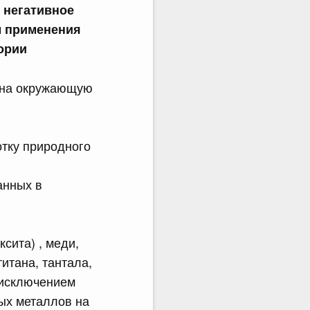
 негативное
м применения
ории
е на окружающую
отку природного
анных в
сита) , меди,
титана, тантала,
а исключением
ных металлов на