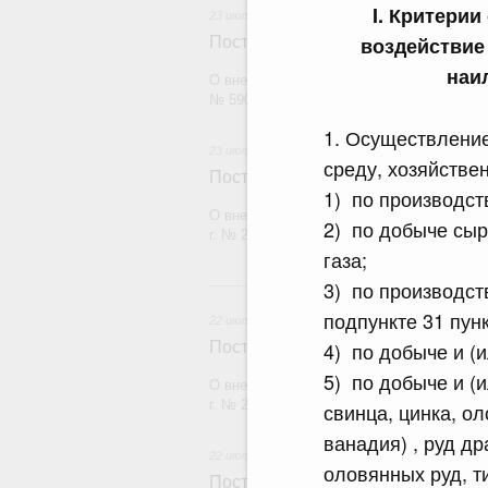
I. Критери
23 июля 2026
воздействие
Постановление Правительства Рос
наи
О внесении изменений в постановление П
№ 590
1. Осуществлени
23 июля 2026
среду, хозяйствен
Постановление Правительства Рос
1) по производств
О внесении изменений в постановление П
2) по добыче сыр
г. № 2439
газа;
2
3) по производст
подпункте 31 пунк
22 июля 2026
4) по добыче и (
Постановление Правительства Рос
5) по добыче и (
О внесении изменений в постановление П
г. № 2177
свинца, цинка, ол
ванадия) , руд д
22 июля 2026
оловянных руд, т
Постановление Правительства Рос