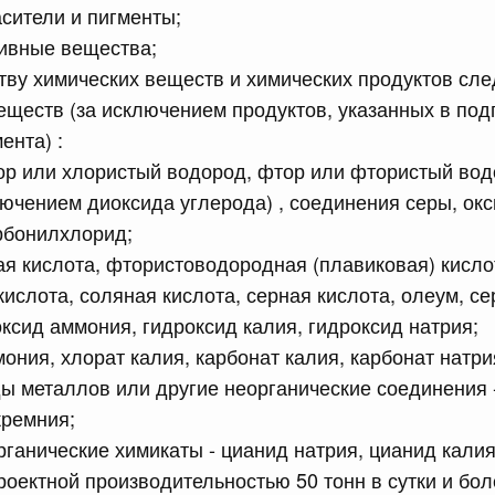
рактов
асители и пигменты;
тивные вещества;
тву химических веществ и химических продуктов сл
сийской Федерации от 18.07.2026 г. № 909
еществ (за исключением продуктов, указанных в подп
Правительства Российской Федерации от 17 февраля
ента) :
лор или хлористый водород, фтор или фтористый вод
лючением диоксида углерода) , соединения серы, окс
сийской Федерации от 18.07.2026 г. № 908
рбонилхлорид;
ая кислота, фтористоводородная (плавиковая) кисл
стным детективом Федеральной службы войск
ции (территориального органа), предоставившей
кислота, соляная кислота, серная кислота, олеум, се
ктивной деятельности, о заключении договора на
оказания сыскных услуг
оксид аммония, гидроксид калия, гидроксид натрия;
ония, хлорат калия, карбонат калия, карбонат натри
ы металлов или другие неорганические соединения -
сийской Федерации от 18.07.2026 г. № 910
кремния;
 Правительства Российской Федерации
ганические химикаты - цианид натрия, цианид калия
1
роектной производительностью 50 тонн в сутки и боле