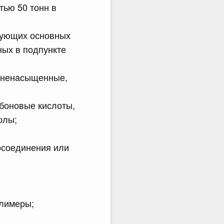
тью 50 тонн в
едующих основных
ных в подпункте
 ненасыщенные,
рбоновые кислоты,
олы;
осоединения или
олимеры;