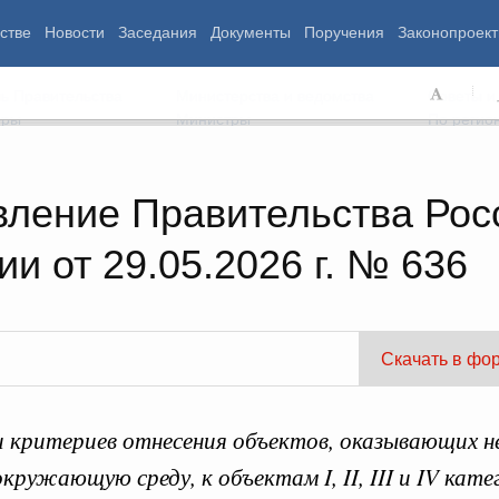
стве
Новости
Заседания
Документы
Поручения
Законопроект
ь Правительства
Министерства и ведомства
Советы и
еры
Министры
По регио
вление Правительства Рос
и от 29.05.2026 г. № 636
мография
Занятость и труд
Экология
ровье
Технологическое развитие
Жильё и горо
азование
Экономика. Регулирование
Транспорт и с
ьтура
Финансы
Энергетика
щество
Социальные услуги
Промышленно
Скачать в фо
ударство
Сельское хоз
 критериев отнесения объектов, оказывающих н
ограммы
Национальные проекты
кружающую среду, к объектам I, II, III и IV кат