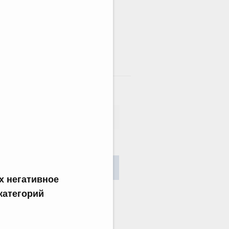
там
сания
Найти
х негативное
 категорий