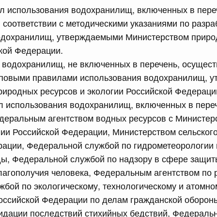
л использования водохранилищ, включенных в пере
 соответствии с методическими указаниями по разра
сийской Федерации от 21.07.2026 г. № 916
одохранилищ, утверждаемыми Министерством приро
равительства Российской Федерации от 25 ноября 2025
кой Федерации.
 водохранилищ, не включенных в перечень, осущест
типовыми правилами использования водохранилищ, 
сийской Федерации от 21.07.2026 г. № 918
иродных ресурсов и экологии Российской Федераци
л использования водохранилищ, включенных в пере
равительства Российской Федерации от 29 июня 2021 г.
деральным агентством водных ресурсов с Министер
гии Российской Федерации, Министерством сельского
рации, Федеральной службой по гидрометеорологии 
сийской Федерации от 21.07.2026 г. № 920
ы, Федеральной службой по надзору в сфере защит
равительства Российской Федерации от 30 сентября
лагополучия человека, Федеральным агентством по 
бой по экологическому, технологическому и атомно
оссийской Федерации по делам гражданской оборон
сийской Федерации от 21.07.2026 г. № 919
идации последствий стихийных бедствий, Федераль