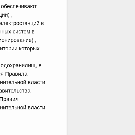
а обеспечивают
ии) ,
электростанций в
нных систем в
онирование) ,
итории которых
водохранилищ, в
ся Правила
нительной власти
авительства
 Правил
нительной власти