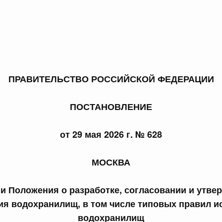
 справками к ним
Поиск по всем докумен
ПРАВИТЕЛЬСТВО РОССИЙСКОЙ ФЕДЕРАЦИИ
Номер
ПОСТАНОВЛЕНИЕ
от 29 мая 2026 г. № 628
Дата подпи
МОСКВА
и Положения о разработке, согласовании и утве
ия водохранилищ, в том числе типовых правил и
 июля, пятница
водохранилищ