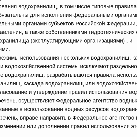
ования водохранилищ, в том числе типовые правила
равительства Российской Федерации от 28 марта 2026 г.
бязательны для исполнения федеральными органам
ельными органами субъектов Российской Федерации,
авления, а также собственниками гидротехнических
сийской Федерации от 22.07.2026 г. № 925
хранилища (эксплуатирующими организациями) , и
 Правительства Российской Федерации
ями.
 режимы использования нескольких водохранилищ, к
и водохозяйственной системы исключают раздельн
сийской Федерации от 22.07.2026 г. № 922
е водохранилищ, разрабатываются правила исполь
законодательства Российской Федерации в сфере
ранилищ, каскада водохранилищ или водохозяйствен
огласование и утверждение правил использования в
 июля, вторник
ечень, осуществляет Федеральное агентство водных
ованные в использовании водных ресурсов водохран
речень, вправе направить в Федеральное агентство
сийской Федерации от 21.07.2026 г. № 917
изменении или дополнении правил использования эт
равительства Российской Федерации от 27 октября 2021