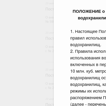
23 июля 2026
Постановление Правительства Рос
ПОЛОЖЕНИЕ о р
водохранили
О внесении изменений в постановление П
№ 590
1. Настоящее Пол
23 июля 2026
правил использов
Постановление Правительства Рос
водохранилищ.
О внесении изменений в постановление П
2. Правила испо
г. № 2439
использования в
2
включенных в пе
10 млн. куб. мет
22 июля 2026
Постановление Правительства Рос
водохранилищ ос
водохранилищ, ка
О внесении изменений в постановление П
г. № 2177
режимы их испол
распоряжением Пр
22 июля 2026
(далее - перечень)
Постановление Правительства Рос