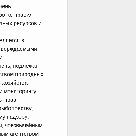
чень,
ботке правил
дных ресурсов и
вляется в
утверждаемыми
и.
чень, подлежат
ством природных
 хозяйства
и мониторингу
ы прав
рыболовству,
му надзору,
ы, чрезвычайным
ным агентством