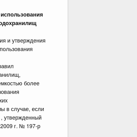
 использования
водохранилищ
ия и утверждения
спользования
равил
анилищ,
емкостью более
ьзования
ких
ы в случае, если
 , утвержденный
2009 г. № 197-р