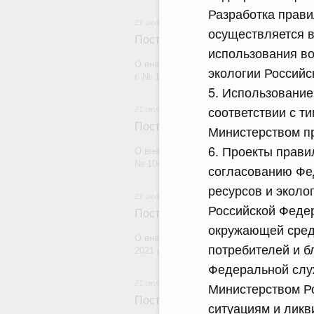
Разработка прави
21 июля 2026
осуществляется в
Постановление Правительства Рос
использования в
О внесении изменений в постановление П
экологии Российс
г. № 1880
5. Использование
соответствии с 
21 июля 2026
Постановление Правительства Рос
Министерством пр
6. Проекты прави
О внесении изменений в постановление П
№ 1049
согласованию Фе
ресурсов и эколо
21 июля 2026
Российской Феде
Постановление Правительства Рос
окружающей сред
О внесении изменений в постановление П
потребителей и б
2021 г. № 1661
Федеральной служ
21 июля 2026
Министерством Р
Постановление Правительства Рос
ситуациям и ликв