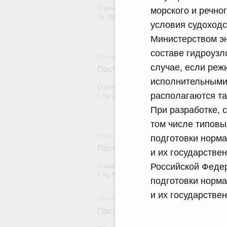
морского и речно
О внесении изменения в постановление П
№ 353
условия судоходс
Министерством эн
20 и
составе гидроузл
20 июля 2026
случае, если реж
Постановление Правительства Рос
исполнительными 
О внесении изменений в постановление П
располагаются т
г. № 2148
При разработке, 
18
том числе типов
подготовки норм
18 июля 2026
Постановление Правительства Рос
и их государстве
Российской Федер
О внесении изменений в постановление П
г. № 555
подготовки норм
и их государствен
18 июля 2026
Постановление Правительства Рос