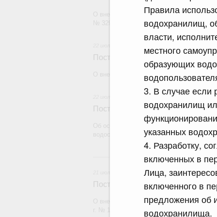
Правила использ
О внесении изменения в постановление П
водохранилищ, о
№ 329
власти, исполнит
22 июля 2026
местного самоупр
Постановление Правительства Рос
образующих водо
О внесении изменений в некоторые акты
водопользовател
3. В случае если
22 июля 2026
водохранилищ ил
Постановление Правительства Рос
функционировани
Об особенностях применения положений 
указанных водох
водоснабжения и водоотведения
4. Разработку, с
21
включенных в пер
Лица, заинтерес
21 июля 2026
включенного в пе
Постановление Правительства Рос
предложения об 
О внесении изменений в постановление П
г. № 1838
водохранилища.