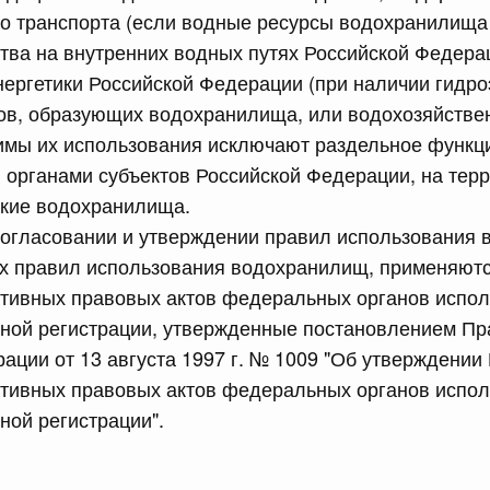
го транспорта (если водные ресурсы водохранилищ
равительства Российской Федерации от 12 марта 2022 г.
тва на внутренних водных путях Российской Федерац
ергетики Российской Федерации (при наличии гидро
юля, понедельник
ов, образующих водохранилища, или водохозяйстве
имы их использования исключают раздельное функци
сийской Федерации от 20.07.2026 г. № 915
органами субъектов Российской Федерации, на терр
равительства Российской Федерации от 1 декабря 2021
акие водохранилища.
согласовании и утверждении правил использования 
 июля, суббота
ых правил использования водохранилищ, применяют
ативных правовых актов федеральных органов испол
сийской Федерации от 18.07.2026 г. № 906
нной регистрации, утвержденные постановлением Пр
ации от 13 августа 1997 г. № 1009 "Об утверждении
равительства Российской Федерации от 27 апреля 2024
ативных правовых актов федеральных органов испол
ной регистрации".
сийской Федерации от 18.07.2026 г. № 904