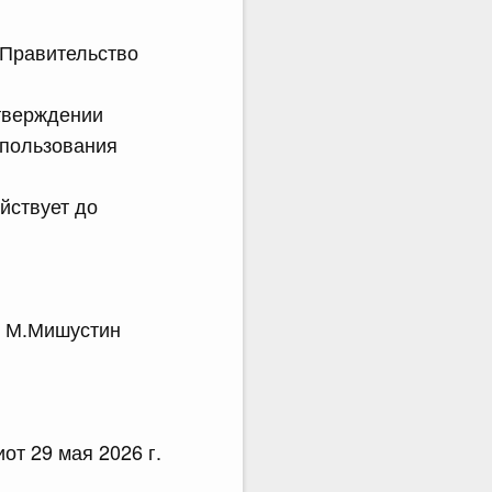
 Правительство
утверждении
спользования
ействует до
.Мишустин
т 29 мая 2026 г.