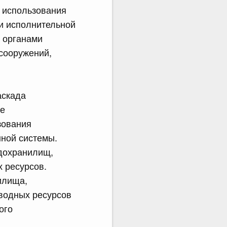
 использования
и исполнительной
 органами
 сооружений,
аскада
ое
зования
ной системы.
одохранилищ,
 ресурсов.
илища,
 водных ресурсов
ого