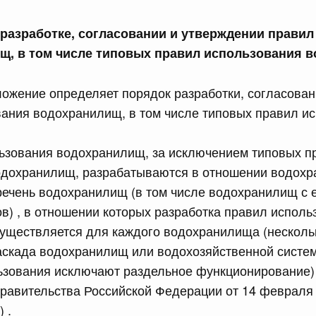
сийской Федерации от 23.07.2026 г. № 928
азработке, согласовании и утверждении правил
щ, в том числе типовых правил использования 
равительства Российской Федерации от 20 июля 2011 г.
ожение определяет порядок разработки, согласован
ания водохранилищ, в том числе типовых правил и
сийской Федерации от 23.07.2026 г. № 929
равительства Российской Федерации от 24 декабря 2021
льзования водохранилищ, за исключением типовых п
одохранилищ, разрабатываются в отношении водохр
2 июля, среда
речень водохранилищ (в том числе водохранилищ с 
ров) , в отношении которых разработка правил испол
сийской Федерации от 22.07.2026 г. № 921
уществляется для каждого водохранилища (несколь
скада водохранилищ или водохозяйственной систем
равительства Российской Федерации от 30 ноября 2022
ьзования исключают раздельное функционирование)
авительства Российской Федерации от 14 февраля 
 .
сийской Федерации от 22.07.2026 г. № 924