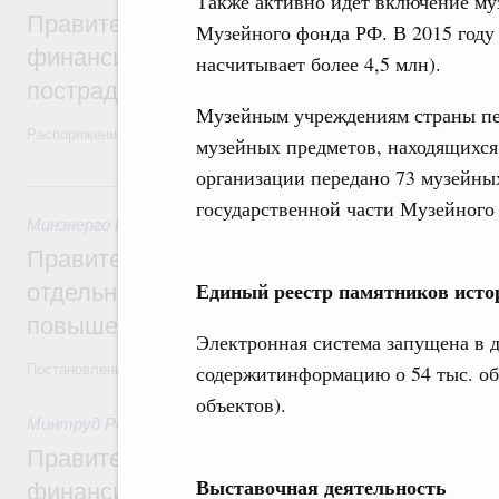
Также активно идёт включение му
Правительство выделило дополнительно
Музейного фонда РФ. В 2015 году 
финансирование Дагестану и Чечне на 
насчитывает более 4,5 млн).
пострадавшим от наводнения
Музейным учреждениям страны пер
Распоряжение от 28 июля 2026 года №1999-р и распоряжение от 30 
музейных предметов, находящихся
организации передано 73 музейны
30 июля, четверг
государственной части Музейного 
Минэнерго России
,
ФАС России
,
30 июля 2026
,
Оборот бензи
Правительство ввело новый временный з
Единый реестр памятников исто
отдельных видов топлива и утвердило ря
повышения доступности нефтепродуктов
Электронная система запущена в де
содержитинформацию о 54 тыс. объ
Постановления от 30 июля 2026 года №952, №953, №954
объектов).
Минтруд России
,
30 июля 2026
,
Малое и среднее предприн
Правительство выделило дополнительно
Выставочная деятельность
финансирование на поддержку бизнеса 