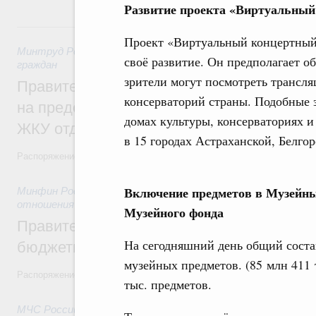
Развитие проекта «Виртуальный
31 июля, пятница
Проект «Виртуальный концертный 
Минтруд России
,
31 июля 2026
,
Социальная поддержка отд
своё развитие. Он предполагает 
граждан
зрители могут посмотреть трансл
Правительство направит регионам более
консерваторий страны. Подобные з
на предоставление мер социальной подд
домах культуры, консерваториях и 
ЖКУ отдельным категориям граждан
в 15 городах Астраханской, Белгор
Распоряжение от 30 июля 2026 года №2032-р
Включение предметов в Музейны
Минфин России
,
31 июля 2026
,
Бюджеты субъектов Федер
отношения
Музейного фонда
Правительство спишет часть задолженно
На сегодняшний день общий соста
бюджетным кредитам ещё двум региона
музейных предметов. (85 млн 411 т
Распоряжение от 29 июля 2026 года №2016-р
тыс. предметов.
МЧС России
,
31 июля 2026
,
Чрезвычайные ситуации и ликв