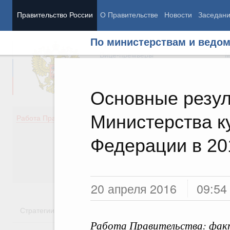
Правительство России
О Правительстве
Новости
Заседан
По министерствам и ведо
Председатель Правительства
М
Вице-премьеры
М
Основные резул
Министерства к
Демография
Занято
Работа Правительства
Здоровье
Технол
Образование
Эконом
Федерации в 20
Культура
Финан
Общество
Социал
Государство
20 апреля 2016
09:54
Стратегии
Государственные программы
Национальн
Работа Правительства: фак