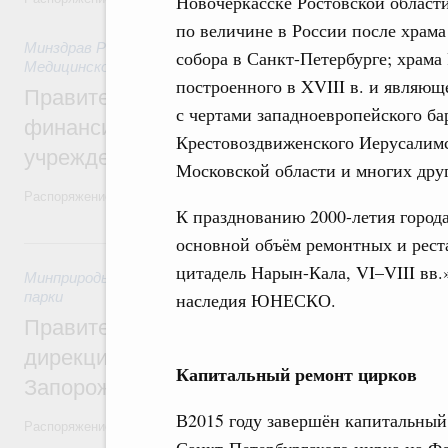
Новочеркасске Ростовской области 
по величине в России после храма
Минздрав России
,
27 июля 2026
,
Организация системы здра
собора в Санкт-Петербурге; храма
Медицинское страхование
построенного в XVIII в. и являю
Правительство направит ряду регионов 
с чертами западноевропейского ба
финансирование на строительство и рем
Крестовоздвиженского Иерусалимс
учреждений
Московской области и многих дру
Распоряжение от 18 июля 2026 года №1897-р и распоряжение от 21 
К празднованию 2000-летия города
основной объём ремонтных и рест
26 июля, воскресенье
цитадель Нарын-Кала, VI–VIII вв.
Минприроды России
,
26 июля 2026
,
Охрана природы. Запове
парки
наследия ЮНЕСКО.
Правительство утвердило распоряжение 
дирекции особо охраняемых природных 
Капитальный ремонт цирков
Запорожской области
В2015 году завершён капитальный 
Распоряжение от 21 июля 2026 года №1915-р