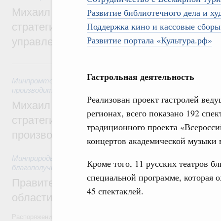
Михаил Мишустин дал поручения по ито
Развитие библиотечного дела и ху
Поддержка кино и кассовые сборы
стратегической сессии о совершенствов
Развитие портала «Культура.рф»
управления научно-технологическим раз
5 августа, среда
Гастрольная деятельность
Минпромторг России
,
Минэкономразвития России
,
5 авгус
производительности труда и поддержки занятости
Реализован проект гастролей веду
Михаил Мишустин дал поручения по ито
регионах, всего показано 192 спек
стратегической сессии, посвящённой п
традиционного проекта «Всеросс
производительности труда
концертов академической музыки в
Минприроды России
,
5 августа 2026
,
Национальный проект
Кроме того, 11 русских театров б
благополучие»
специальной программе, которая о
Правительство увеличило объём финанс
45 спектаклей.
области в рамках федерального проекта
Распоряжение от 3 августа 2026 года №2067-р