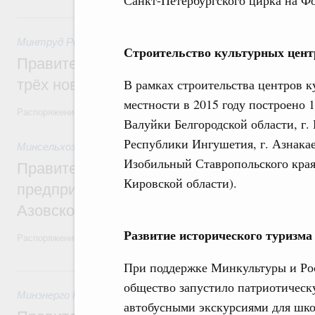
Санкт-Петербургского цирка на Фо
25 июля, суббота
Минтруд России
,
25 июля 2026
,
Инвалиды. Безбарьерная ср
Строительство культурных цент
Правительство выделило финансировани
трёх новых центров протезирования и р
В рамках строительства центров к
местности в 2015 году построено 1
Распоряжение от 24 июля 2026 года №1953-р
Валуйки Белгородской области, г.
Республики Ингушетия, г. Азнакае
Минсельхоз России
,
25 июля 2026
,
Рыболовство, аквакульт
Изобильный Ставропольского края,
Правительство направит финансировани
Кировской области).
предприятий рыбохозяйственного компле
Азовском морях
Развитие исторического туризма
Распоряжение от 24 июля 2026 года №1952-р
При поддержке Минкультуры и Рос
23 июля, четверг
общество запустило патриотичес
Минэнерго России
,
23 июля 2026
,
Теплоэнергетика, теплос
автобусными экскурсиями для шко