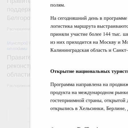
Правительство выделило более 3,2 млрд
полям.
поддержку топливно-энергетического ко
Белгородской области
На сегодняшний день в программе
логистика маршрута выстраиваютс
Распоряжение от 23 июля 2026 года №1946-р
приняли участие более 144 тыс. ш
из них приходится на Москву и Мо
Минстрой России
,
23 июля 2026
,
Экологическая безопасно
отходами
Калининградская область и Санкт-
Правительство направит более 780 млн 
реконструкцию очистных сооружений в А
Открытие национальных туристи
области
Программа направлена на продвиж
Распоряжение от 22 июля 2026 года №1936-р
продукта на международном рынке
гостеприимной страны, открытой д
открылись в Хельсинки, Берлине, 
Показать еще