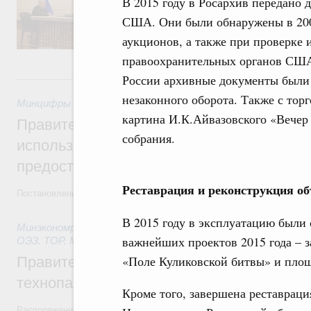
В 2015 году в Росархив передано 
реализация крупных инфраструктурных пр
США. Они были обнаружены в 200
пассажирских перевозок, обеспечение тра
внедрение цифровых сервисов, а также во
аукционов, а также при проверке
отрасли.
правоохранительных органов СШ
России архивные документы были
27 июля, понедельник
незаконного оборота. Также с торг
Минцифры России
,
27 июля 2026
,
Государственные и муниц
картина И.К.Айвазовского «Вечер
Правительство утвердило параметры эк
собрания.
использованию платёжных карт «Мир» д
предоставления отдельных мер соцзащи
Реставрация и реконструкция об
Постановление от 18 июля 2026 года №914
В 2015 году в эксплуатацию были с
Минэкономразвития России
,
27 июля 2026
,
Инструменты р
важнейших проектов 2015 года – 
ОЭЗ. ТОР. Моногорода
«Поле Куликовской битвы» и площ
Правительство направит финансирование
технопарка в Нижегородской области
Кроме того, завершена реставраци
Распоряжение от 18 июля 2026 года №1889-р