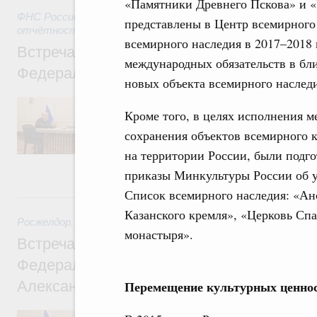
«Памятники Древнего Пскова» и «
ФНС России
,
29 июля 2026
,
Налоги и неналоговые платежи.
представлены в Центр всемирного 
отчётность и аудит
всемирного наследия в 2017–2018 
Встреча Михаила Мишустина с руководи
международных обязательств в бл
Федеральной налоговой службы Даниил
новых объекта всемирного наслед
Руководитель ФНС проинформировал Пре
Кроме того, в целях исполнения 
текущей ситуации с поступлениями налог
систему и прогнозе на предстоящий период
сохранения объектов всемирного
изменений в системе налогообложения. Кр
на территории России, были подг
организация проактивного предоставления
детьми, участников СВО и их семей.
приказы Минкультуры России об у
Список всемирного наследия: «Ан
28 июля, вторник
Казанского кремля», «Церковь Сп
Росжелдор
,
28 июля 2026
,
Железнодорожный транспорт
монастыря».
Встреча Михаила Мишустина с руководи
Федерального агентства железнодорожно
Александром Сахаровым
Перемещение культурных ценно
Обсуждались итоги работы за прошедший 