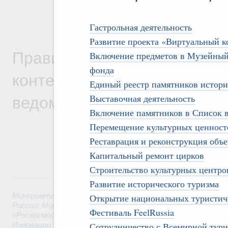
Гастрольная деятельность
Развитие проекта «Виртуальный к
Правительственная информ
Включение предметов в Музейный
фонда
контексте работы министер
Единый реестр памятников истори
ведомств
Выставочная деятельность
Включение памятников в Список
Перемещение культурных ценност
Реставрация и реконструкция объе
Капитальный ремонт цирков
Строительство культурных центро
6 августа, четверг
Развитие исторического туризма
Минпромторг России
,
Минфин России
,
Минэкономразвития
Открытие национальных туристич
России
,
Минсельхоз России
,
Минэнерго России
,
Минтранс 
Фестиваль
FeelRussia
«Роскосмос»
,
Госкорпорация «Росатом»
,
6 августа 2026
,
Т
Инновации
Сотрудничество с
Всемирной тури