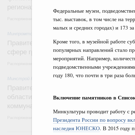
регионах
Федеральные музеи, подведомстве
тыс. выставок, в том числе на тер
Распоряжение от 30 июля 2026 года №2031-р
малых и средних городах) и 173 за
Минпромторг России
,
30 июля 2026
,
Авиастроение
Кроме того, в музейной работе су
Правительство профинансирует приорит
популярных направлений стало п
сфере гражданской авиации
мероприятий. Например, количест
Распоряжение от 27 июля 2026 года №1979-р, распоряжение от 30 и
подведомственными учреждениями 
году 180, что почти в три раза бол
Минстрой России
,
30 июля 2026
,
Жилищно-коммунальное х
Правительство выделило финансировани
области на поддержку предприятий жил
Включение памятников в Списо
коммунального хозяйства
Минкультуры проводит работу с р
Распоряжение от 29 июля 2026 года №2021-р
Президента России по вопросу вк
наследия ЮНЕСКО
. В 2015 году
29 июля, среда