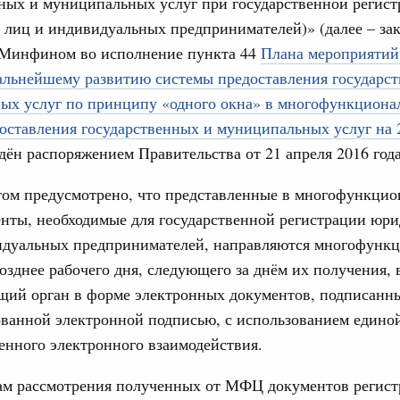
ных и муниципальных услуг при государственной регис
лиц и индивидуальных предпринимателей)» (далее – за
бря 2024, понедельник
17
 Минфином во исполнение пункта 44
Плана мероприятий
равительства России
альнейшему развитию системы предоставления государс
24
во переводит процедуру подготовки
ых услуг по принципу «одного окна» в многофункциона
ктов в цифровой формат
31
оставления государственных и муниципальных услуг на 
я 2024, понедельник
ён распоряжением Правительства от 21 апреля 2016 год
тельства России
С помощь
ия повысила качество законопроектной
том предусмотрено, что представленные в многофункци
осуществ
Для поиск
нты, необходимые для государственной регистрации юр
сервисо
идуальных предпринимателей, направляются многофунк
я 2023, понедельник
озднее рабочего дня, следующего за днём их получения, 
Выбра
тельства России
пери
щий орган в форме электронных документов, подписанн
о нормотворческой деятельности
ванной электронной подписью, с использованием едино
Архи
абря 2022, пятница
нного электронного взаимодействия.
вительства России
там рассмотрения полученных от МФЦ документов реги
деятельности Правительства на 2023 год
Подпи