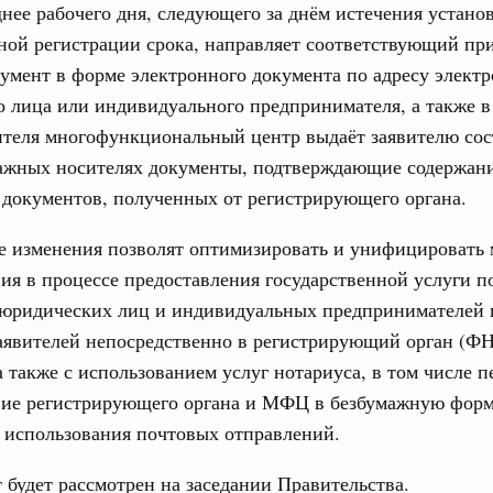
днее рабочего дня, следующего за днём истечения устано
4112-р
ной регистрации срока, направляет соответствующий пр
Ежеднев
абря 2022, пятница
умент в форме электронного документа по адресу элект
Email
о лица или индивидуального предпринимателя, а также 
вительства России
епринятия подзаконных актов полностью
вителя многофункциональный центр выдаёт заявителю со
жных носителях документы, подтверждающие содержан
документов, полученных от регистрирующего органа.
редседателя Правительства – Руководитель Аппарата
 России принял участие в ежегодном совещании
Совета Федерации Валентины Матвиенко со статс-
е изменения позволят оптимизировать и унифицировать
Email
ия в процессе предоставления государственной услуги п
 юридических лиц и индивидуальных предпринимателей 
раля 2022, вторник
аявителей непосредственно в регистрирующий орган (ФН
 Обращение с отходами
 также с использованием услуг нотариуса, в том числе п
ность за экологические нарушения при
вие регистрирующего органа и МФЦ в безбумажную форм
т в десятки раз
т использования почтовых отправлений.
варя 2022, четверг
 будет рассмотрен на заседании Правительства.
вительства России