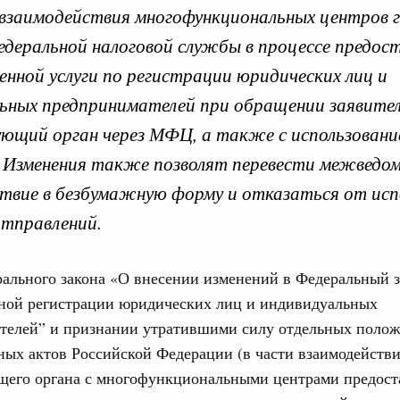
взаимодействия многофункциональных центров г
деральной налоговой службы в процессе предос
енной услуги по регистрации юридических лиц и
вительства по законоп
ьных предпринимателей при обращении заявител
ющий орган через МФЦ, а также с использование
 Изменения также позволят перевести межведо
твие в безбумажную форму и отказаться от исп
ря 2025, понедельник
Кален
тправлений.
вительства России
конопроектной деятельности на 2026 год
ального закона «О внесении изменений в Федеральный 
ПН
3886-р
нной регистрации юридических лиц и индивидуальных
телей” и признании утратившими силу отдельных поло
ря 2024, понедельник
ных актов Российской Федерации (в части взаимодейств
3
щего органа с многофункциональными центрами предост
тво усиливает цифровизацию законопроектной
10