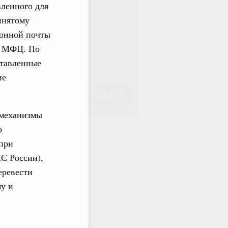
вленного для
инятому
ная
Еженедельная
ронной почты
в МФЦ. По
ставленные
ие
Подписаться
 механизмы
о
при
С России),
Подписаться
еревести
у и