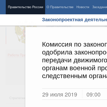
Правительство России
О Правительстве
Новости
Заседан
Законопроектная деятельн
Председатель Правительства
М
Вице-премьеры
М
Комиссия по законо
одобрила законопро
Демография
Занято
Работа Правительства
передачи движимого
Здоровье
Технол
Образование
Эконом
органам военной пр
Культура
Финан
следственным орга
Общество
Социал
Государство
29 июля 2019
09:00
Стратегии
Государственные программы
Национальн