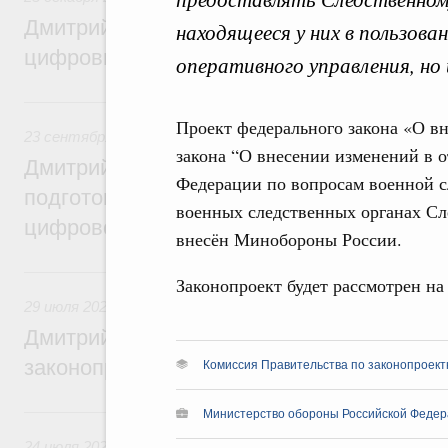
Дмитрий Григоренко: Правительство уси
находящееся у них в пользова
цифровизацию законопроектной деятель
оперативного управления, но 
23 сентября 2024, понедельник
Проект федерального закона «О в
23 сентября 2024
,
Правовые вопросы работы Правительс
закона “О внесении изменений в 
Дмитрий Григоренко: Правительство пер
Федерации по вопросам военной с
подготовки нормативных актов и законоп
военных следственных органах Сл
цифровой формат
внесён Минобороны России.
29 июля 2024, понедельник
Законопроект будет рассмотрен на
29 июля 2024
,
Правовые вопросы работы Правительства 
Дмитрий Григоренко: Цифровизация пов
законопроектной деятельности
Комиссия Правительства по законопроект
24 июля 2023, понедельник
Министерство обороны Российской Федер
24 июля 2023
,
Правовые вопросы работы Правительства 