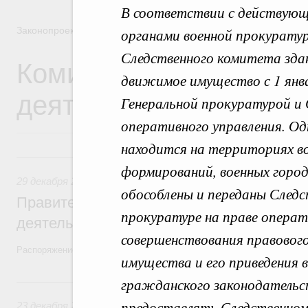
В соответствии с действующ
Законопроектная деятельность
органами военной прокурату
Следственного комитета здан
Комиссия Правительст
движимое имущество с 1 янва
деятельности
Генеральной прокуратурой и
оперативного управления. О
находится на территориях во
29 декабря 2025, понедельник
формирований, военных городк
29 декабря 2025
,
Правовые вопросы работы Правительств
обособлены и переданы Следс
Правительство утвердило план законопр
прокуратуре на праве операти
деятельности на 2026 год
совершенствования правовог
Распоряжение от 19 декабря 2025 года №3886-р
имущества и его приведения 
23 декабря 2024, понедельник
гражданского законодательс
предоставлять Следственном
23 декабря 2024