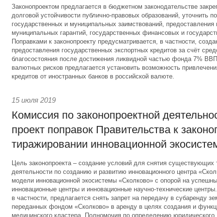
Законопроектом предлагается в бюджетном законодательстве закре
долговой устойчивости публично-правовых образований, уточнить п
государственных и муниципальных заимствований, предоставления 
муниципальных гарантий, государственных финансовых и государст
Поправками к законопроекту предусматривается, в частности, созд
предоставления государственных экспортных кредитов за счёт сре
благосостояния после достижения ликвидной частью фонда 7% ВВП
валютных рисков предлагается установить возможность привлечен
кредитов от иностранных банков в российской валюте.
15 июля 2019
Комиссия по законопроектной деятельно
проект поправок Правительства к законо
тиражировании инновационной экосисте
Цель законопроекта – создание условий для снятия существующих 
деятельности по созданию и развитию инновационного центра «Скол
модели инновационной экосистемы «Сколково» с опорой на успешн
инновационные центры и инновационные научно-технические центры.
в частности, предлагается снять запрет на передачу в субаренду з
переданных фондом «Сколково» в аренду в целях создания и функ
медицинского кластера. Полномочия по определению юридического л