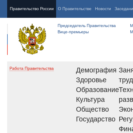
Правительство России
О Правительстве
Новости
Заседан
Председатель Правительства
М
Вице-премьеры
М
Демография
Заня
Работа Правительства
Здоровье
труд
Образование
Тех
Культура
раз
Общество
Эко
Государство
Рег
Фин