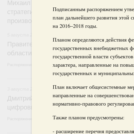
Михаил Мишустин дал поручения по ито
Подписанным распоряжением утв
стратегической сессии, посвящённой п
план дальнейшего развития этой 
производительности труда
на 2016–2018 годы.
5 августа 2026
,
Национальный проект «Экологическое бла
Планом определяются действия фе
Правительство увеличило объём финанс
государственных внебюджетных ф
области в рамках федерального проекта
государственной власти субъекто
характера, направленные на повы
Распоряжение от 3 августа 2026 года №2067-р
государственных и муниципальных
3 августа, понедельник
План включает общесистемные ме
3 августа 2026
,
Регулирование в сфере торговли. Защита
направленные на совершенствова
Дмитрий Григоренко возглавил штаб по 
нормативно-правового регулирова
цифровых платформ
Также планом предусмотрены:
Распоряжение от 25 июля 2026 года №1966-р
- расширение перечня предоставл
31 июля, пятница