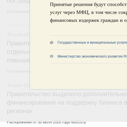
пострадавшим от наводнения
Принятые решения будут способст
услуг через МФЦ, в том числе со
Распоряжение от 28 июля 2026 года №1999-р и распоряжение от 30 
финансовых издержек граждан и 
30 июля, четверг
30 июля 2026
,
Оборот бензина и дизельного топлива
Правительство ввело новый временный з
Государственные и муниципальные услуги
отдельных видов топлива и утвердило ря
Министерство экономического развития Р
повышения доступности нефтепродуктов
Постановления от 30 июля 2026 года №952, №953, №954
30 июля 2026
,
Малое и среднее предпринимательство
Правительство выделило дополнительно
финансирование на поддержку бизнеса 
регионах
Распоряжение от 30 июля 2026 года №2031-р