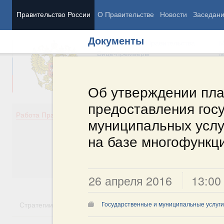
Правительство России
О Правительстве
Новости
Заседан
Документы
Председатель Правительства
М
Вице-премьеры
М
Об утверждении пла
предоставления гос
Демография
Занято
Работа Правительства
муниципальных услу
Здоровье
Технол
Образование
Эконом
на базе многофункц
Культура
Финан
Общество
Социал
Государство
26 апреля 2016
13:00
Стратегии
Государственные программы
Национальн
Государственные и муниципальные услуги