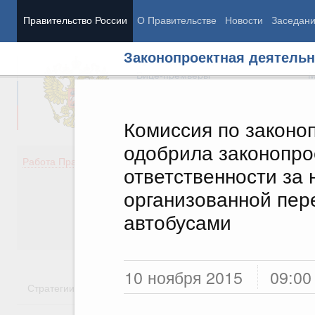
Правительство России
О Правительстве
Новости
Заседан
Законопроектная деятельн
Председатель Правительства
М
Вице-премьеры
М
Комиссия по законо
одобрила законопро
Демография
Занято
Работа Правительства
ответственности за
Здоровье
Технол
Образование
Эконом
организованной пер
Культура
Финан
автобусами
Общество
Социал
Государство
10 ноября 2015
09:00
Стратегии
Государственные программы
Национальн