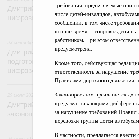
требования, предъявляемые при ор
Дмитрий Григоренко: Правительство уси
числе детей-инвалидов, автобуса
цифровизацию законопроектной деятель
сообщении, в том числе требования
ночное время, к сопровождению а
23 сентября 2024, понедельник
работником. При этом ответствен
23 сентября 2024
,
Правовые вопросы работы Правительс
предусмотрена.
Дмитрий Григоренко: Правительство пер
подготовки нормативных актов и законоп
Кроме того, действующая редакц
цифровой формат
ответственность за нарушение тре
Правилами дорожного движения, т
29 июля 2024, понедельник
Законопроектом предлагается доп
29 июля 2024
,
Правовые вопросы работы Правительства 
предусматривающими дифференци
Дмитрий Григоренко: Цифровизация пов
за нарушение требований Правил
законопроектной деятельности
перевозки группы детей автобусам
24 июля 2023, понедельник
В частности, предлагается ввести 
24 июля 2023
,
Правовые вопросы работы Правительства 