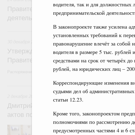
водителя, так и для должностных
Правительство повышает качество норм
предпринимательской деятельност
деятельности
В законопроекте также усилена а
30 декабря 2022, пятница
установленных требований к перев
30 декабря 2022
,
Правовые вопросы работы Правительств
правонарушение влечёт за собой 
Утверждён план законопроектной деятел
водителя в размере 5 тыс. рубле
Правительства на 2023 год
средствами на срок от четырёх до
рублей, на юридических лиц – 200
Распоряжение от 23 декабря 2022 года №4112-р
Корреспондирующие изменения вн
2 декабря 2022, пятница
судьями дел об административных
2 декабря 2022
,
Правовые вопросы работы Правительства
статьи 12.23.
Дмитрий Григоренко: Проблема неприня
Кроме того, законопроектом предп
актов полностью решена
полномочиями по рассмотрению д
Заместитель Председателя Правительств
предусмотренных частями 4 и 6 ст
Правительства России принял участие в 