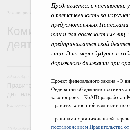
Предлагается, в частности,
Законопроектная деятельность
ответственность за нарушени
предусмотренных Правилами 
Комиссия Правительст
так и для должностных лиц, 
деятельности
предпринимательской деятел
лица. Эти меры будут спосо
дорожного движения при орга
29 декабря 2025, понедельник
29 декабря 2025
,
Правовые вопросы работы Правительств
Проект федерального закона «О в
Правительство утвердило план законопр
Федерации об административных п
деятельности на 2026 год
законопроект, КоАП) разработан
Правительственной комиссии по о
Распоряжение от 19 декабря 2025 года №3886-р
Правилами организованной перево
23 декабря 2024, понедельник
постановлением Правительства от
23 декабря 2024