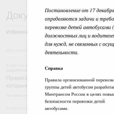
Постановление от 17 декабря
Документы
определяются задачи и требо
перевозке детей автобусами (
Избранные документы со справками к ни
должностных лиц и водителе
для нужд, не связанных с ос
Для системного поиска перейдите в раздел "Поиск по 
деятельности.
8 августа, суббота
8 августа 2026
,
Государственная политика в сфере научны
Справка
разработок
Правительство расширило перечень пре
Правила организованной перевозк
которых освобождаются от НДФЛ
группы детей автобусом разработ
Минтрансом России в целях повы
Постановление от 5 августа 2026 года №978
безопасности перевозки детей
автобусами.
8 августа 2026
,
Отрасль информационных технологий