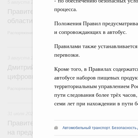
- по обеспечению безопасных усл
5 августа 2026
,
Национальный проект «Экологическое бла
процесса.
Правительство увеличило объём финанс
области в рамках федерального проекта
Положения Правил предусматриваю
и сопровождающих в автобус.
Распоряжение от 3 августа 2026 года №2067-р
Правилами также устанавливается
3 августа, понедельник
перевозки.
3 августа 2026
,
Регулирование в сфере торговли. Защита
Дмитрий Григоренко возглавил штаб по 
Кроме того, в Правилах содержатс
цифровых платформ
автобусе наборов пищевых продук
территориальным управлением Рос
Распоряжение от 25 июля 2026 года №1966-р
пути следования более трёх часов,
семи лет при нахождении в пути б
31 июля, пятница
31 июля 2026
,
Социальная поддержка отдельных категорий
Правительство направит регионам более
Автомобильный транспорт. Безопасность
на предоставление мер социальной подд