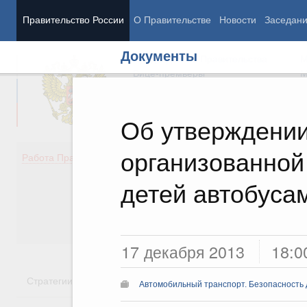
Правительство России
О Правительстве
Новости
Заседан
Документы
Председатель Правительства
М
Вице-премьеры
М
Об утверждени
организованной
Демография
Занято
Работа Правительства
Здоровье
Технол
Образование
Эконом
детей автобуса
Культура
Финан
Общество
Социал
Государство
17 декабря 2013
18:0
Стратегии
Государственные программы
Национальн
Автомобильный транспорт. Безопасность