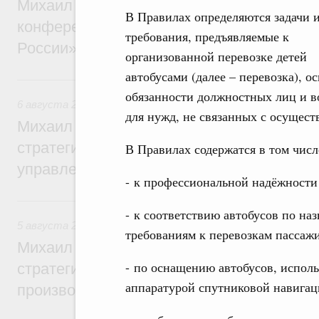
Михаил Мишустин дал поручения по итог
В Правилах определяются задачи 
конференции «Цифровая индустрия пр
требования, предъявляемые к
России»
организованной перевозке детей
автобусами (далее – перевозка), о
6 августа, четверг
обязанности должностных лиц и в
6 августа 2026
,
Технологическое развитие. Инновации
для нужд, не связанных с осущес
Михаил Мишустин дал поручения по ито
стратегической сессии о совершенствов
В Правилах содержатся в том чис
управления научно-технологическим раз
- к профессиональной надёжности 
5 августа, среда
- к соответствию автобусов по на
5 августа 2026
,
Вопросы производительности труда и по
требованиям к перевозкам пассаж
Михаил Мишустин дал поручения по ито
- по оснащению автобусов, исполь
стратегической сессии, посвящённой п
аппаратурой спутниковой навиг
производительности труда