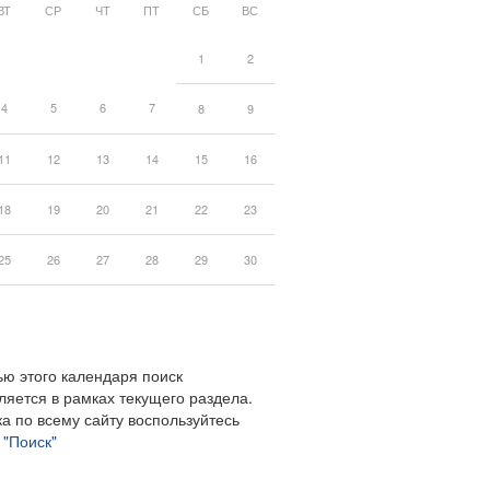
ВТ
СР
ЧТ
ПТ
СБ
ВС
1
2
4
5
6
7
8
9
11
12
13
14
15
16
18
19
20
21
22
23
25
26
27
28
29
30
ю этого календаря поиск
ляется в рамках текущего раздела.
а по всему сайту воспользуйтесь
м
"Поиск"