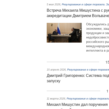
5 мая 2026
,
Регулирование в сфере торговли. 
Встреча Михаила Мишустина с ру
аккредитации Дмитрием Вольвач
Обсуждались р
экономики, защ
продукции и з
недобросовестн
российского ры
международном
интеллекта в р
1
15 апреля 2026
,
Регулирование в сфере торгов
Дмитрий Григоренко: Система по
запуску
1
11 марта 2026
,
Регулирование в сфере торговл
Михаил Мишустин дал поручения п