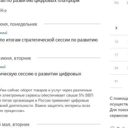
таб по развитию цифровых платформ
ПН
66-р
юня, понедельник
3
огий
о итогам стратегической сессии по развитию
10
17
 июня, вторник
огий
24
ическую сессию о развитии цифровых
31
же сейчас оборот товаров и услуг через различные
и электронные сервисы обеспечивает свыше 5% ВВП
С помощь
я пятая организация в России применяет цифровые
осуществ
воей деятельности. Важно защитить интересы всех
Для поиск
их процессов».
сервисо
5 мая, вторник