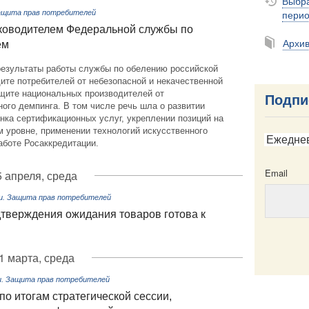
Выбра
пери
Защита прав потребителей
ководителем Федеральной службы по
Архи
ем
езультаты работы службы по обелению российской
ите потребителей от небезопасной и некачественной
ащите национальных производителей от
Подпи
ого демпинга. В том числе речь шла о развитии
нка сертификационных услуг, укреплении позиций на
 уровне, применении технологий искусственного
Ежедне
аботе Росаккредитации.
Email
5 апреля, среда
ли. Защита прав потребителей
дтверждения ожидания товаров готова к
1 марта, среда
Email
и. Защита прав потребителей
о итогам стратегической сессии,