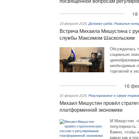
посвящённой вопросам регулиро
18
18 февраля 2026
,
Деловая среда. Развитие конк
Встреча Михаила Мишустина с р
службы Максимом Шаскольским
Обсуждалась т
социально знач
ценообразован
необходимые л
торговлей и э
16 фе
16 февраля 2026
,
Регулирование в сфере торго
Михаил Мишустин провёл стратег
платформенной экономики
М.Мишустин: «
популярность. 
Важно, чтобы 
равно как и по