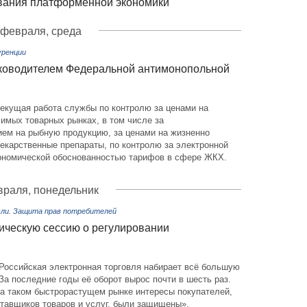
вания платформенной экономики
 февраля, среда
уренции
уководителем Федеральной антимонопольной
екущая работа службы по контролю за ценами на
имых товарных рынках, в том числе за
ием на рыбную продукцию, за ценами на жизненно
екарственные препараты, по контролю за электронной
кономической обоснованностью тарифов в сфере ЖКХ.
враля, понедельник
вли. Защита прав потребителей
ическую сессию о регулировании
Российская электронная торговля набирает всё большую
За последние годы её оборот вырос почти в шесть раз.
на таком быстрорастущем рынке интересы покупателей,
ставщиков товаров и услуг, были защищены».