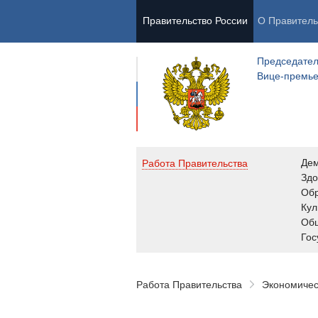
Правительство России
О Правитель
Председател
Вице-премь
Де
Работа Правительства
Здо
Обр
Кул
Об
Гос
Работа Правительства
Экономичес