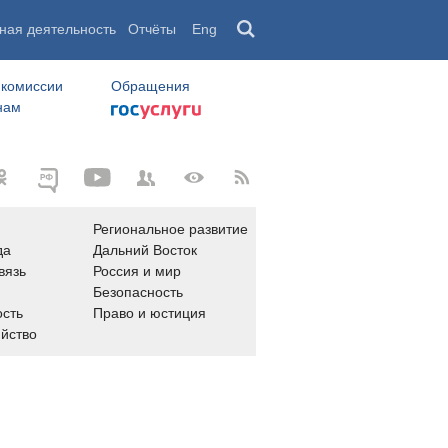
ная деятельность
Отчёты
Eng
 комиссии
Обращения
нам
Региональное развитие
да
Дальний Восток
вязь
Россия и мир
Безопасность
сть
Право и юстиция
яйство