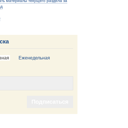
ть материалы текущего раздела за
од
в
ска
вная
Еженедельная
Подписаться