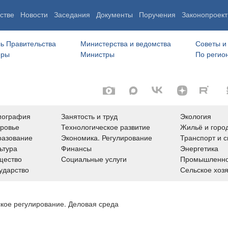
стве
Новости
Заседания
Документы
Поручения
Законопроект
ь Правительства
Министерства и ведомства
Советы и
еры
Министры
По регио
мография
Занятость и труд
Экология
ровье
Технологическое развитие
Жильё и горо
азование
Экономика. Регулирование
Транспорт и с
ьтура
Финансы
Энергетика
щество
Социальные услуги
Промышленно
ударство
Сельское хоз
кое регулирование. Деловая среда