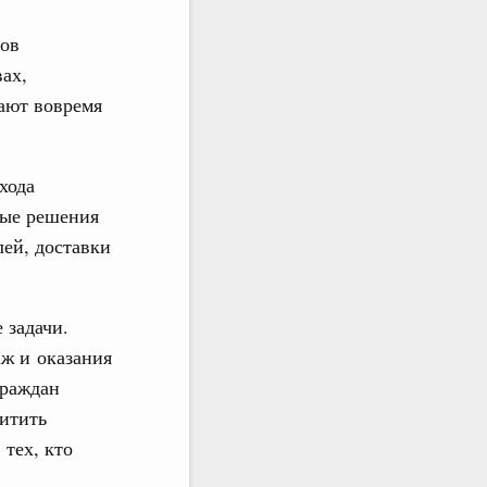
дов
ах,
ают вовремя
хода
вые решения
лей, доставки
 задачи.
аж и оказания
граждан
итить
 тех, кто