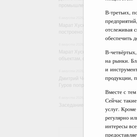
промышленности
В‑третьих, 
6 августа 2026
,
Регулирование в сфере строи
предприятий,
Марат Хуснуллин: Более 130 соц
отслеживая 
построено под контролем «Единог
обеспечить д
6 августа 2026
,
Национальный проект «Инфрас
В‑четвёртых
Марат Хуснуллин: Порядка 200 д
объектам, обновят в 2026 году п
на рынки. Б
и инструмент
6 августа 2026
,
Молодёжная политика
продукции, п
Дмитрий Чернышенко, Сергей Кра
Гуров поприветствовали участник
Вместе с тем
6 августа 2026
,
Евразийский экономический со
Сейчас такие
Заседание Евразийского межправи
услуг. Кроме
регулярно ил
интересы все
предоставляе