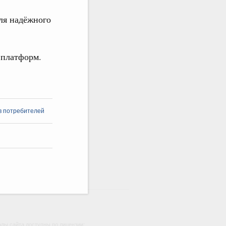
ля надёжного
 платформ.
в потребителей
лы сайта доступны по лицензии: