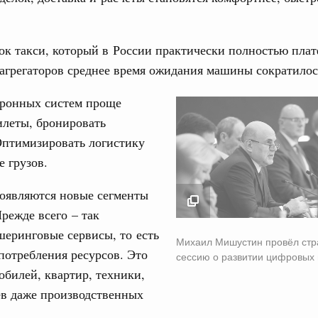
юз. Интеграция на пространстве СНГ
ок такси, который в России практически полностью пла
ительственного совета в расширенном
агрегаторов среднее время ожидания машины сократилос
тронных систем проще
едания актуальные задачи углубления интеграции, в том
нствование кооперации в области таможенного
илеты, бронировать
и администрирования, развитие электронной торговли,
Оптимизировать логистику
родовольственной безопасности, цифровизация грузовых
ых перевозок, формирование общего финансового
е грузов.
появляются новые сегменты
юз. Интеграция на пространстве СНГ
режде всего – так
 во встрече Президента Киргизии Садыра
участников заседания Евразийского
еринговые сервисы, то есть
Михаил Мишустин п
Михаил Мишустин провёл стр
стратегическую сесс
потребления ресурсов. Это
сессию о развитии цифровых
развитии цифровых
обилей, квартир, техники,
августа, четверг
платформах
ев даже производственных
политики
2 июня 2026
е Правительственной комиссии по