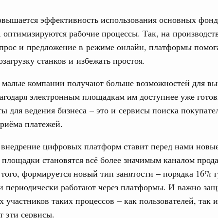
повышается эффективность использования основных фон
тельства
 оптимизируются рабочие процессы. Так, на производств
иальных объектов федерального значения
спрос и предложение в режиме онлайн, платформы помог
о заказчика»
озагрузку станков и избежать простоя.
труктура для жизни»
, малые компании получают больше возможностей для вы
орожных участков, ведущих к спортивным
о нацпроекту «Инфраструктура для жизни»
лагодаря электронным площадкам им доступнее уже гото
ы для ведения бизнеса – это и сервисы поиска покупате
риёма платежей.
вцов и руководитель Росмолодёжи Григорий
ов проекта «Кольцо открытий»
 внедрение цифровых платформ ставит перед нами новые
юз. Интеграция на пространстве СНГ
 площадки становятся всё более значимым каналом прод
тельственного совета в узком составе
 того, формируется новый тип занятости – порядка 16% 
1
и периодически работают через платформы. И важно защ
х участников таких процессов – как пользователей, так и
т эти сервисы.
Показать еще