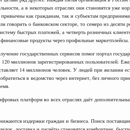
ортивной инфраструктуры построили и
ельности, а в некоторых отраслях они становятся уже но
урным кредитам
 привычны как гражданам, так и субъектам предпринима
ли говорить о банковском секторе, то семеро из десяти 
ия госпрограмм повысит эффективность
истему быстрых платежей, а четверть розничных клиент
Email
 финансовые продукты через профильные маркетплейсы.
реда
лучение государственных сервисов помог портал госуда
ик» завершил строительство и реконструкцию
о 120 миллионов зарегистрированных пользователей. Еж
ставляет 14 миллионов человек. У людей при желании ес
идация их последствий
обратиться в ведомство через интернет, без личного при
ние правкомиссии по ликвидации последствий
емя.
ском проливе
азование
ифровых платформ во всех отраслях даёт дополнительны
 рекорд по числу заявлений от абитуриентов
екта «Профессионалитет»
нижаются издержки граждан и бизнеса. Поиск поставщи
юз. Интеграция на пространстве СНГ
делок, доставка и расчёты становятся комфортнее, быстре
о итогам заседания Евразийского