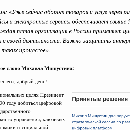
: «Уже сейчас оборот товаров и услуг через ра
сы и электронные сервисы обеспечивает свыше
ждая пятая организация в России применяет ц
в своей деятельности. Важно защитить интере
Кален
 таких процессов».
сфере научных исследований и разработок
нь премий, лауреаты которых освобождаются
ПН
ое слово Михаила Мишустина:
978
ллеги, добрый день!
гий
3
циональных целях Президент
по итогам XI конференции «Цифровая
Принятые решения
»
30 году добиться цифровой
10
ударственного
совый спорт
Михаил Мишустин дал поруче
17
ьного управления, ключевых
гтярёв поздравили россиян с Днём
стратегической сессии по раз
ономики и социальной
цифровых платформ
24