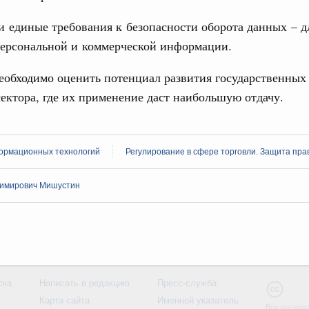
 единые требования к безопасности оборота данных – д
персональной и коммерческой информации.
еобходимо оценить потенциал развития государственных
ектора, где их применение даст наибольшую отдачу.
ормационных технологий
Регулирование в сфере торговли. Защита пра
имирович Мишустин
ска
Написать в редакцию
Пресс-служба
Карта сайта
Именной указатель
Все материа