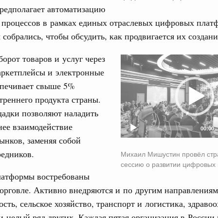
редполагает автоматизацию
еские организации. Добровольчество и волонтёрство.
 процессов в рамках единых отраслевых цифровых плат
31
онтёров-медиков с 10-летием
 собрались, чтобы обсудить, как продвигается их создани
а Татьяна Голикова поздравила участников
С помощь
борот товаров и услуг через
 «Волонтёры-медики» с 10-летним юбилеем.
Video
осуществ
Для поиск
аркетплейсы и электронные
Player
Вчера
сервисо
спечивает свыше 5%
реда
треннего продукта страны.
Выбра
ие комиссии Всероссийского конкурса лучших
пери
адки позволяют наладить
ды
нее взаимодействие
00:00
Архи
ологий
ынков, заменяя собой
авцов поздравили российскую сборную с
редников.
Михаил Мишустин провёл стр
иаде по искусственному интеллекту
сессию о развитии цифровых
Подпи
атформы востребованы
политики
торговле. Активно внедряются и по другим направлениям
скую область
Ежеднев
ть, сельское хозяйство, транспорт и логистика, здравоо
Email
и. Межбюджетные отношения
и целый ряд других. Каждая пятая организация в России