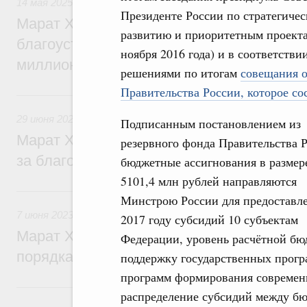
14 мая 2025
,
Национальный проект «Инфраструктура для 
Президенте России по стратегиче
Марат Хуснуллин: В голосовании за объ
развитию и приоритетным проект
благоустройства за первые три недели п
ноября 2016 года) и в соответствии
миллионов россиян
решениями по итогам
совещания о
Правительства России, которое сос
29 июня 2023, четверг
29 июня 2023
,
Экономика городов. Городская среда
Подписанным постановлением из
Марат Хуснуллин: Жители новых регион
резервного фонда Правительства 
за благоустройство 46 общественных пр
бюджетные ассигнования в размер
5101,4 млн рублей направляются
7 июня 2023, среда
Минстрою России для предоставл
7 июня 2023
,
Экономика городов. Городская среда
2017 году субсидий 10 субъектам
Марат Хуснуллин: В России с 2017 года 
Федерации, уровень расчётной бю
порядка 6 тыс. парков
поддержку государственных прог
программ формирования современн
16 мая 2023, вторник
распределение субсидий между бю