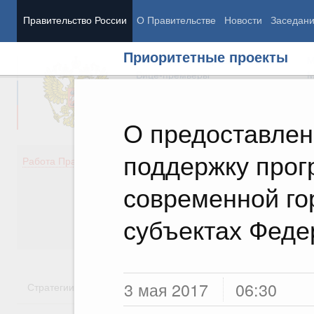
Правительство России
О Правительстве
Новости
Заседан
Приоритетные проекты
Председатель Правительства
М
Вице-премьеры
М
О предоставлен
поддержку про
Демография
Занято
Работа Правительства
Здоровье
Технол
Образование
Эконом
современной го
Культура
Финан
Общество
Социал
субъектах Феде
Государство
3 мая 2017
06:30
Стратегии
Государственные программы
Национальн