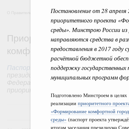
Постановление от 28 апреля 
О Правительстве
Координационные и совещательные орга
приоритетного проекта «Фо
среды». Минстрою России из
Приоритетный проект «Фор
направляются средства в разм
комфортной городской сре
предоставления в 2017 году 
расчётной бюджетной обеспе
Паспорт приоритетного проекта
ут
поддержку государственных 
президиумом Совета при Президенте
муниципальных программ фор
Федерации по стратегическому разв
приоритетным проектам.
Подготовлено Минстроем в целях
реализации
приоритетного проект
«Формирование комфортной город
среды»
(паспорт проекта утверждё
14 мая 2025, среда
итогам заседания президиума Сове