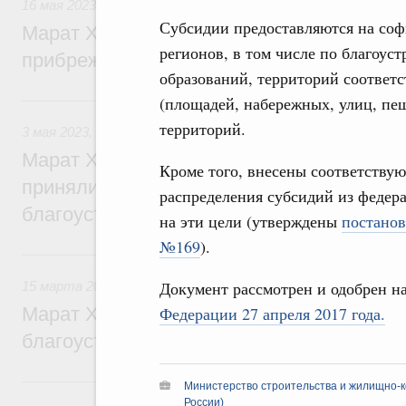
16 мая 2023
,
Экономика городов. Городская среда
Субсидии предоставляются на соф
Марат Хуснуллин: 1300 проектов благоу
регионов, в том числе по благоу
прибрежных территорий реализовано в Р
образований, территорий соответ
3 мая 2023, среда
(площадей, набережных, улиц, пеш
территорий.
3 мая 2023
,
Экономика городов. Городская среда
Марат Хуснуллин: Порядка 6,5 миллиона
Кроме того, внесены соответству
приняли участие в голосовании за объек
распределения субсидий из федер
благоустройства
на эти цели (утверждены
постанов
№169
).
15 марта 2023, среда
Документ рассмотрен и одобрен н
15 марта 2023
,
Экономика городов. Городская среда
Марат Хуснуллин: Более 7,6 тыс. простр
Федерации 27 апреля 2017 года.
благоустроить в России в 2023 году
23 августа 2022, вторник
Министерство строительства и жилищно-к
России)