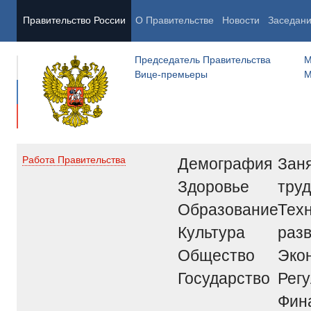
Правительство России
О Правительстве
Новости
Заседан
Председатель Правительства
М
Вице-премьеры
М
Демография
Заня
Работа Правительства
Здоровье
труд
Образование
Тех
Культура
раз
Общество
Эко
Государство
Рег
Фин