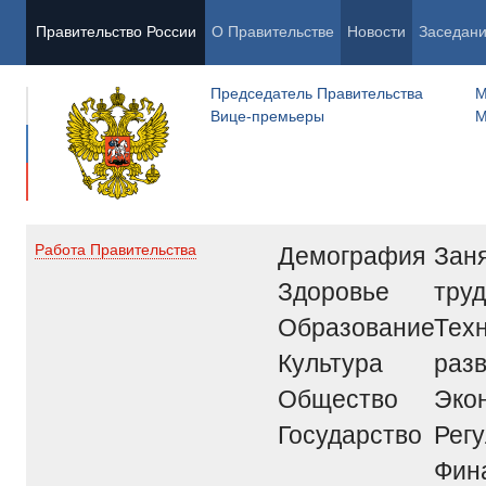
Правительство России
О Правительстве
Новости
Заседан
Председатель Правительства
М
Вице-премьеры
М
Демография
Заня
Работа Правительства
Здоровье
труд
Образование
Тех
Культура
раз
Общество
Эко
Государство
Рег
Фин