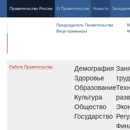
Правительство России
О Правительстве
Новости
Заседан
Председатель Правительства
М
Вице-премьеры
М
Демография
Заня
Работа Правительства
Здоровье
труд
Образование
Тех
Культура
раз
Общество
Эко
Государство
Рег
Фин