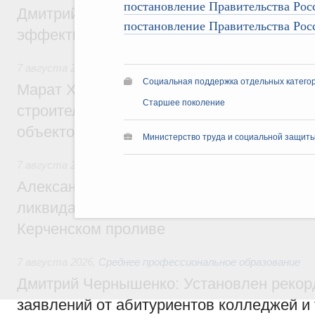
постановление Правительства Рос
Дмитрий Патрушев: Синхронизация госп
постановление Правительства Рос
эффективность поддержки сельских тер
7 августа 2026
,
Экономика городов. Городская среда
Социальная поддержка отдельных катего
Марат Хуснуллин: «Единый заказчик» з
Старшее поколение
строительство и реконструкцию более 3
объектов
Министерство труда и социальной защиты
7 августа 2026
,
Чрезвычайные ситуации и ликвидация их 
Александр Козлов провёл заседание пра
ликвидации последствий чрезвычайной с
Керченском проливе
7 августа 2026
,
Среднее профессиональное образование
Дмитрий Чернышенко: Установлен рекорд
заявлений от абитуриентов колледжей и