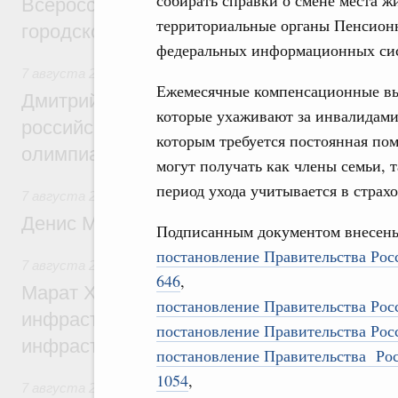
собирать справки о смене места ж
Всероссийского конкурса лучших проект
территориальные органы Пенсионн
городской среды
федеральных информационных си
7 августа 2026
,
Отрасль информационных технологий
Ежемесячные компенсационные вы
Дмитрий Чернышенко и Сергей Кравцов 
которые ухаживают за инвалидами 
российскую сборную с победой на Межд
которым требуется постоянная по
олимпиаде по искусственному интеллект
могут получать как члены семьи,
период ухода учитывается в страхо
7 августа 2026
,
Общие вопросы промышленной политики
Денис Мантуров посетил Ярославскую о
Подписанным документом внесен
постановление Правительства Рос
7 августа 2026
,
Бюджеты субъектов Федерации. Межбюд
646
,
Марат Хуснуллин: 15 объектов спортивн
постановление Правительства Рос
инфраструктуры построили и обновили б
постановление Правительства Рос
инфраструктурным кредитам
постановление Правительства Рос
1054
,
7 августа 2026
,
Развитие сельских территорий