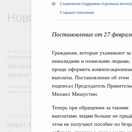
Социальная поддержка отдельных катего
Новости
Старшее поколение
Постановление от 27 феврал
49 минут назад
,
Социальные инновации. Некоммерческие ор
Гражданам, которые ухаживают за
Добровольчество и волонтёрство. Благотворительност
инвалидами и пожилыми людьми, 
Татьяна Голикова поздравила волонтёров
проще оформить компенсационны
летием
выплаты. Постановление об этом
подписал Председатель Правитель
Заместитель Председателя Правительства Татьяна Голикова поздра
Всероссийского общественного движения «Волонтёры-медики» с 10
Михаил Мишустин.
Вчера
Теперь при обращении за такими
выплатами людям больше не придёт
7 августа 2026
,
Экономика городов. Городская среда
этом не получают пособие по без
Марат Хуснуллин провёл заседание ком