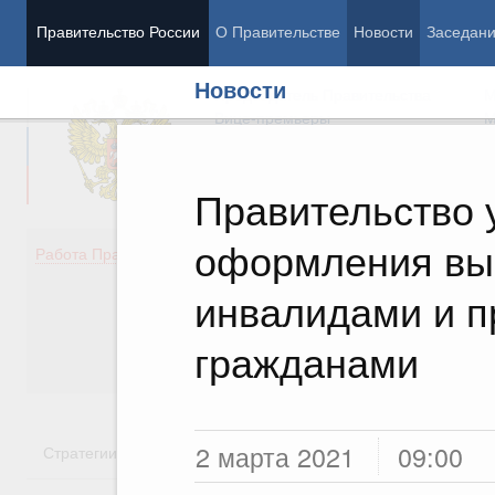
Правительство России
О Правительстве
Новости
Заседан
Новости
Председатель Правительства
М
Вице-премьеры
М
Правительство 
оформления вып
Демография
Занято
Работа Правительства
Здоровье
Технол
Образование
Эконом
инвалидами и 
Культура
Финан
Общество
Социал
гражданами
Государство
2 марта 2021
09:00
Стратегии
Государственные программы
Национальн