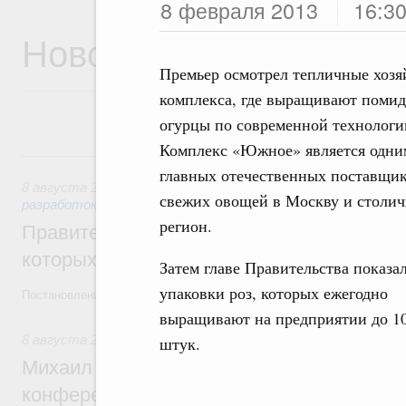
8 февраля 2013
16:3
Новости
Премьер осмотрел тепличные хозя
комплекса, где выращивают поми
огурцы по современной технологи
Комплекс «Южное» является одни
8 августа, суббота
главных отечественных поставщи
8 августа 2026
,
Государственная политика в сфере научны
свежих овощей в Москву и столи
разработок
регион.
Правительство расширило перечень пре
которых освобождаются от НДФЛ
Затем главе Правительства показа
упаковки роз, которых ежегодно
Постановление от 5 августа 2026 года №978
выращивают на предприятии до 1
8 августа 2026
,
Отрасль информационных технологий
штук.
Михаил Мишустин дал поручения по итог
конференции «Цифровая индустрия пр