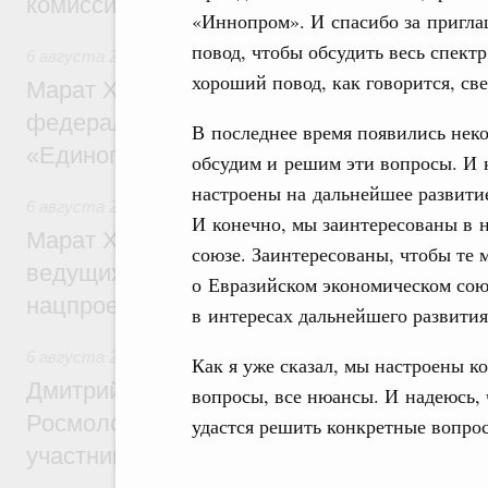
комиссии по промышленности
«Иннопром». И спасибо за пригла
повод, чтобы обсудить весь спек
6 августа 2026
,
Регулирование в сфере строительства
хороший повод, как говорится, све
Марат Хуснуллин: Более 130 социальных
федерального значения построено под к
В последнее время появились нек
«Единого заказчика»
обсудим и решим эти вопросы. И 
настроены на дальнейшее развити
6 августа 2026
,
Национальный проект «Инфраструктура д
И конечно, мы заинтересованы в 
Марат Хуснуллин: Порядка 200 дорожных
союзе. Заинтересованы, чтобы те
ведущих к спортивным объектам, обновят
о Евразийском экономическом сою
нацпроекту «Инфраструктура для жизни
в интересах дальнейшего развития
6 августа 2026
,
Молодёжная политика
Как я уже сказал, мы настроены к
Дмитрий Чернышенко, Сергей Кравцов и
вопросы, все нюансы. И надеюсь, 
Росмолодёжи Григорий Гуров поприветс
удастся решить конкретные вопро
участников проекта «Кольцо открытий»