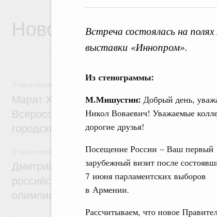
Новости
Встреча состоялась на поля
выставки «Иннопром».
Из стенограммы:
3 часа назад
,
Экономика городов. Городская среда
М.Мишустин:
Марат Хуснуллин провёл заседание ком
Добрый день, уваж
Никол Воваевич! Уважаемые колле
Всероссийского конкурса лучших проект
дорогие друзья!
городской среды
Посещение России – Ваш первый
5 часов назад
,
Отрасль информационных технологий
зарубежный визит после состоявш
Дмитрий Чернышенко и Сергей Кравцов 
7 июня парламентских выборов
российскую сборную с победой на Межд
в Армении.
олимпиаде по искусственному интеллект
Рассчитываем, что новое Правител