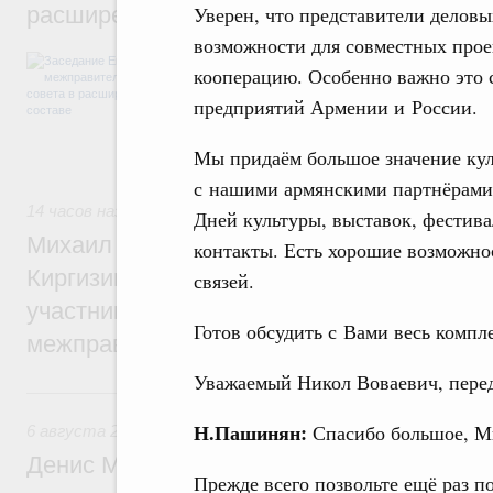
расширенном составе
Уверен, что представители деловы
возможности для совместных проек
В повестке заседания актуальные задачи 
кооперацию. Особенно важно это с
числе совершенствование кооперации в о
регулирования и администрирования, разв
предприятий Армении и России.
обеспечение продовольственной безопасн
железнодорожных перевозок, формирован
Мы придаём большое значение кул
рынка.
с нашими армянскими партнёрами
14 часов назад
,
Евразийский экономический союз. Интегра
Дней культуры, выставок, фестив
Михаил Мишустин принял участие во вст
контакты. Есть хорошие возможн
Киргизии Садыра Жапарова с главами де
связей.
участников заседания Евразийского
Готов обсудить с Вами весь комп
межправительственного совета
Уважаемый Никол Воваевич, пере
Вчера
Н.Пашинян:
Спасибо большое, М
6 августа 2026
,
Общие вопросы промышленной политики
Денис Мантуров провёл заседание Прав
Прежде всего позвольте ещё раз 