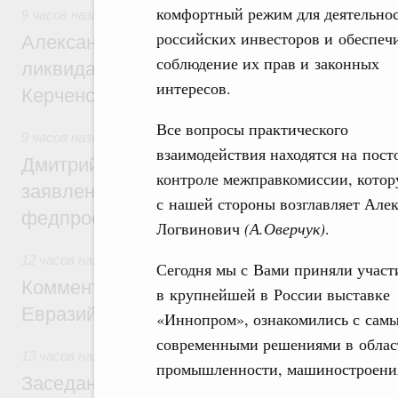
комфортный режим для деятельно
9 часов назад
,
Чрезвычайные ситуации и ликвидация их по
российских инвесторов и обеспеч
Александр Козлов провёл заседание пра
соблюдение их прав и законных
ликвидации последствий чрезвычайной с
интересов.
Керченском проливе
Все вопросы практического
9 часов назад
,
Среднее профессиональное образование
взаимодействия находятся на пос
Дмитрий Чернышенко: Установлен рекорд
контроле межправкомиссии, кото
заявлений от абитуриентов колледжей и
с нашей стороны возглавляет Але
федпроекта «Профессионалитет»
Логвинович
(А.Оверчук)
.
12 часов назад
,
Евразийский экономический союз. Интегра
Сегодня мы с Вами приняли участ
Комментарий Алексея Оверчука по итога
в крупнейшей в России выставке
Евразийского межправительственного со
«Иннопром», ознакомились с сам
современными решениями в облас
13 часов назад
,
Евразийский экономический союз. Интегра
промышленности, машиностроения 
Заседание Евразийского межправительст