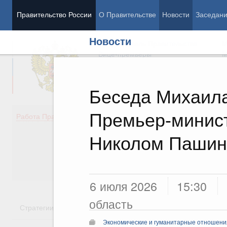
Правительство России
О Правительстве
Новости
Заседан
Новости
Председатель Правительства
М
Вице-премьеры
М
Беседа Михаил
Премьер-минис
Демография
Занято
Работа Правительства
Здоровье
Технол
Образование
Эконом
Николом Паши
Культура
Финан
Общество
Социал
Государство
6 июля 2026
15:30
область
Стратегии
Государственные программы
Национальн
Экономические и гуманитарные отношения