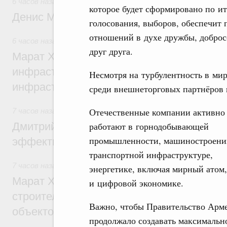
6 часов назад
,
Общие вопросы промышленной политики
которое будет сформировано по и
Денис Мантуров посетил Ярославскую о
голосования, выборов, обеспечит 
отношений в духе дружбы, добросо
6 часов назад
,
Бюджеты субъектов Федерации. Межбюдже
друг друга.
Марат Хуснуллин: 15 объектов спортивн
инфраструктуры построили и обновили б
Несмотря на турбулентность в мир
инфраструктурным кредитам
среди внешнеторговых партнёров 
Отечественные компании активно
7 часов назад
,
Развитие сельских территорий
Дмитрий Патрушев: Синхронизация госп
работают в горнодобывающей
промышленности, машиностроени
эффективность поддержки сельских тер
транспортной инфраструктуре,
7 часов назад
,
Экономика городов. Городская среда
энергетике, включая мирный атом,
Марат Хуснуллин: «Единый заказчик» з
и цифровой экономике.
строительство и реконструкцию более 3
Важно, чтобы Правительство Арм
объектов
продолжало создавать максимальн